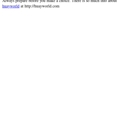
Always prepare before you make a choice. There is so much info about
huayworld
at http://huayworld.com