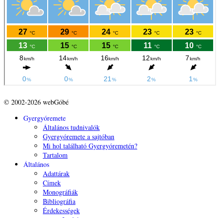
© 2002-2026 webGóbé
Gyergyóremete
Általános tudnivalók
Gyergyóremete a sajtóban
Mi hol található Gyergyóremetén?
Tartalom
Általános
Adattárak
Címek
Monográfiák
Bibliográfia
Érdekességek