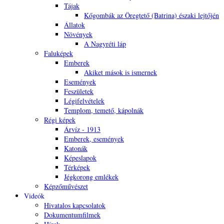
Tájak
Kőgombák az Öregtető (Batrina) északi lejtőjén
Állatok
Növények
A Nagyréti láp
Faluképek
Emberek
Akiket mások is ismernek
Események
Feszületek
Légifelvételek
Templom, temető, kápolnák
Régi képek
Árvíz - 1913
Emberek, események
Katonák
Képeslapok
Térképek
Jégkorong emlékek
Képzőművészet
Videók
Hivatalos kapcsolatok
Dokumentumfilmek