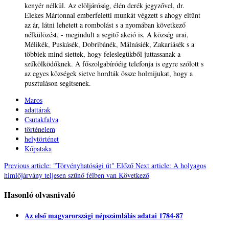
kenyér nélkül. Az elöljáróság, élén derék jegyzővel, dr.
Elekes Mártonnal emberfeletti munkát végzett s ahogy eltűnt
az ár, látni lehetett a rombolást s a nyomában következő
nélkülözést, - megindult a segitő akció is. A község urai,
Mélikék, Puskásék, Dobribánék, Málnásiék, Zakariásék s a
többiek mind siettek, hogy feleslegükből juttassanak a
szűkölködőknek. A főszolgabíróéig telefonja is egyre szólott s
az egyes községek sietve hordták össze holmijukat, hogy a
pusztuláson segitsenek.
Maros
adattárak
Csutakfalva
történelem
helytörténet
Kőpataka
Previous article: "Törvényhatósági út"
Előző
Next article: A holyagos
himlőjárvány teljesen szűnő félben van
Következő
Hasonló olvasnivaló
Az első magyarországi népszámlálás adatai 1784-87