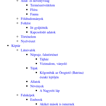
Állat- és növényvilág
Természetvédelem
Flóra
Fauna
Földtudományok
Folklór
Itt gyűjtötték
Kapcsolódó adatok
Történelem
Nyelvészet
Képtár
Látnivalók
Néprajz, falutörténet
Tájház
Vízimalom, ványoló
Tájak
Kőgombák az Öregtető (Batrina)
északi lejtőjén
Állatok
Növények
A Nagyréti láp
Faluképek
Emberek
Akiket mások is ismernek