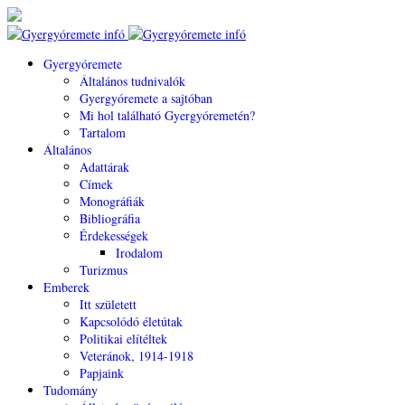
Gyergyóremete
Általános tudnivalók
Gyergyóremete a sajtóban
Mi hol található Gyergyóremetén?
Tartalom
Általános
Adattárak
Címek
Monográfiák
Bibliográfia
Érdekességek
Irodalom
Turizmus
Emberek
Itt született
Kapcsolódó életútak
Politikai elítéltek
Veteránok, 1914-1918
Papjaink
Tudomány