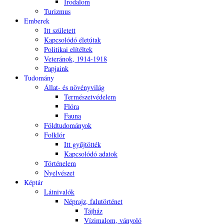
Irodalom
Turizmus
Emberek
Itt született
Kapcsolódó életútak
Politikai elítéltek
Veteránok, 1914-1918
Papjaink
Tudomány
Állat- és növényvilág
Természetvédelem
Flóra
Fauna
Földtudományok
Folklór
Itt gyűjtötték
Kapcsolódó adatok
Történelem
Nyelvészet
Képtár
Látnivalók
Néprajz, falutörténet
Tájház
Vízimalom, ványoló