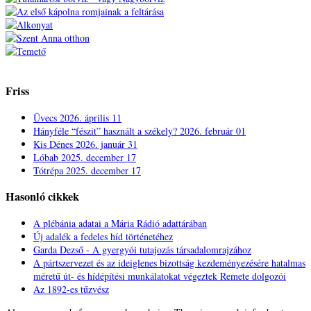
Friss
Üvecs
2026. április 11
Hányféle “fészit” használt a székely?
2026. február 01
Kis Dénes
2026. január 31
Lóbab
2025. december 17
Tótrépa
2025. december 17
Hasonló cikkek
A plébánia adatai a Mária Rádió adattárában
Új adalék a fedeles híd történetéhez
Garda Dezső - A gyergyói tutajozás társadalomrajzához
A pártszervezet és az ideiglenes bizottság kezdeményezésére hatalmas
méretű út- és hídépítési munkálatokat végeztek Remete dolgozói
Az 1892-es tűzvész