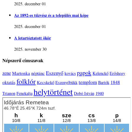
2025. december 01
Az 1892-es tűzvész és a település mai képe
2025. december 01
A letartóztatott ökör
2025. november 30
Népszerű címszavak
papok
Eszenyő
zene
Martonka
néptánc
kovács
Kelenckő
Erőshegy
folklór
templom
1848
oktatás
Kecskekő
Eszenyőbükk
Bartók
helytörténet
1940
Trianon
Fenekalja
Dobó István