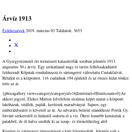
Árvíz 1913
Érdekességek
2019. március 03
Találatok: 3653
A Gyergyóremetét ért természeti katasztrófák sorában jelentős 1913.
augusztus 30-i árvíz. Egy szokatlanul nagy és tartós felhőszakadástól
felduzzadt Kőpatak romhalmazzá és sártengerré változtatta Csutakfalvát,
Rétalját és a központot. 116 családnak 194 épületét és az összes hidat tönkre
tette az ár.
{phocagallery view=category|categoryid=16|limitstart=0|limitcount=0}Az
akkori jegyző, Elekes Márton felvételein siralmas képet mutat a központ:
lakóházak, istállók, pajták, kerítések maradványai. Sajnos, egy
emberáldozatot is követelt az ár. Az udvarára betérni szándékozó Portik Gy.
Istvánt szekerestől és hidastól sodorta el a víz. Ökrei lennebb kimásztak a
patakból, de őt halva szedték ki az iszap– és törmelékréteg alól.
Községi és vármegyei támogatással a kárt felszámolták. Jelentős volt a