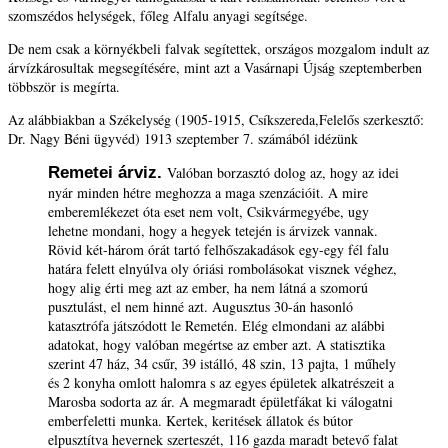
szomszédos helységek, főleg Alfalu anyagi segítsége.
De nem csak a környékbeli falvak segítettek, országos mozgalom indult az
árvízkárosultak megsegítésére, mint azt a Vasárnapi Újság szeptemberben
többször is megírta.
Az alábbiakban a Székelység (1905-1915, Csíkszereda,Felelős szerkesztő:
Dr. Nagy Béni ügyvéd) 1913 szeptember 7. számából idézünk
Remetei
árviz.
Valóban borzasztó dolog az, hogy az idei
nyár minden hétre meghozza a maga szenzációit. A mire
emberemlékezet óta eset nem volt, Csikvármegyébe, ugy
lehetne mondani, hogy a hegyek tetején is árvizek vannak.
Rövid két-három órát tartó felhőszakadások egy-egy fél falu
határa felett elnyúlva oly óriási rombolásokat visznek véghez,
hogy alig érti meg azt az ember, ha nem látná a szomorú
pusztulást, el nem hinné azt. Augusztus 30-án hasonló
katasztrófa játszódott le Remetén. Elég elmondani az alábbi
adatokat, hogy valóban megértse az ember azt. A statisztika
szerint 47 ház, 34 csűr, 39 istálló, 48 szin, 13 pajta, 1 műhely
és 2 konyha omlott halomra s az egyes épületek alkatrészeit a
Marosba sodorta az ár. A megmaradt épületfákat ki válogatni
emberfeletti munka. Kertek, keritések állatok és bútor
elpusztítva hevernek szerteszét, 116 gazda maradt betevő falat