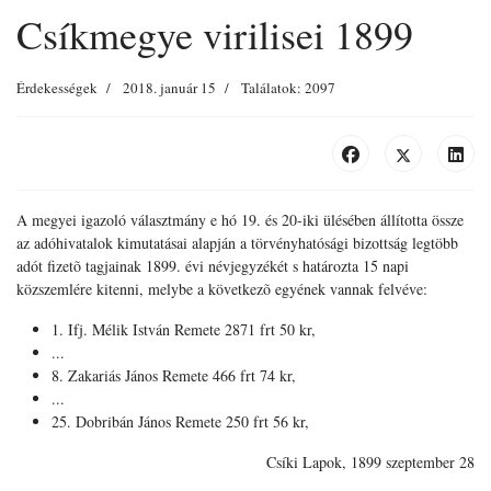
Csíkmegye virilisei 1899
Érdekességek
2018. január 15
Találatok: 2097
A megyei igazoló választmány e hó 19. és 20-iki ülésében állította össze
az adóhivatalok kimutatásai alapján a törvényhatósági bizottság legtöbb
adót fizetõ tagjainak 1899. évi névjegyzékét s határozta 15 napi
közszemlére kitenni, melybe a következõ egyének vannak felvéve:
1. Ifj. Mélik István Remete 2871 frt 50 kr,
...
8. Zakariás János Remete 466 frt 74 kr,
...
25. Dobribán János Remete 250 frt 56 kr,
Csíki Lapok, 1899 szeptember 28