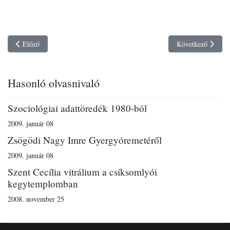
Previous article: Mennyi az annyi?
Next article: Top
Előző
Következő
Hasonló olvasnivaló
Szociológiai adattöredék 1980-ból
2009. január 08
Zsögödi Nagy Imre Gyergyóremetéről
2009. január 08
Szent Cecília vitrálium a csíksomlyói
kegytemplomban
2008. november 25