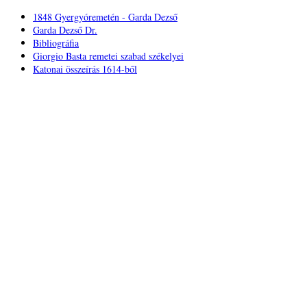
1848 Gyergyóremetén - Garda Dezső
Garda Dezső Dr.
Bibliográfia
Giorgio Basta remetei szabad székelyei
Katonai összeírás 1614-ből