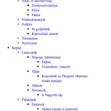
Állat- és növényvilág
Természetvédelem
Flóra
Fauna
Földtudományok
Folklór
Itt gyűjtötték
Kapcsolódó adatok
Történelem
Nyelvészet
Képtár
Látnivalók
Néprajz, falutörténet
Tájház
Vízimalom, ványoló
Tájak
Kőgombák az Öregtető (Batrina)
északi lejtőjén
Állatok
Növények
A Nagyréti láp
Faluképek
Emberek
Akiket mások is ismernek