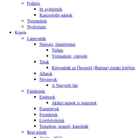
Folklór
Itt gyűjtötték
Kapcsolódó adatok
Történelem
Nyelvészet
Képtár
Látnivalók
Néprajz, falutörténet
Tájház
Vízimalom, ványoló
Tájak
Kőgombák az Öregtető (Batrina) északi lejtőjén
Állatok
Növények
A Nagyréti láp
Faluképek
Emberek
Akiket mások is ismernek
Események
Feszületek
Légifelvételek
Templom, temető, kápolnák
Régi képek
Árvíz - 1913