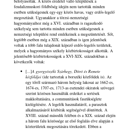
befolyásolták. A közös eredetet valló települések a
feudalizmuskori földbőség idején nem tartották minden
esetben szükségesnek egy-egy közös havas, vagy erdős-legelő
megosztását. Ugyanakkor a törzsi-nemzetségi
hagyományaihoz még a XVI. században is ragaszkodó
székelység sem tartotta minden esetben szükségesnek a
nemzetségi települési rend emlékeinek a megszüntetését. Sőt,
legtöbb esetben még a XIX. században is igen jelentősek
voltak a több falu tulajdonát képező erdős-legelős területek,
melyek a hagyományos székely közbirtokosságot alkották. A
jelentősebb közbirtokosságok a XVI-XIX. századokban a
következők voltak:
[...]
A gyergyószéki Szárhegy, Ditró és Remete
közföldjei
(ide tartoztak a borszéki közföldek is). Az
egy tőről származó három helység lakosai az 1662-es,
1674-es, 1707-es, 1713-as esztendei okiratok szövegei
szerint közösen használták erdeiket a sertések
makkoltatására, a communitások faszükséglete
kielégítésére. A legelők használatáról, a parasztok
alkalmazásáról közbírák segítségével döntöttek. A
XVIII. század második felében és a XIX. század elején
a három falu közössége az első foglalás elve alapján a
közterületek megosztására törekedett. Ebben a