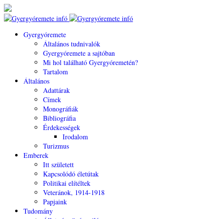
Gyergyóremete
Általános tudnivalók
Gyergyóremete a sajtóban
Mi hol található Gyergyóremetén?
Tartalom
Általános
Adattárak
Címek
Monográfiák
Bibliográfia
Érdekességek
Irodalom
Turizmus
Emberek
Itt született
Kapcsolódó életútak
Politikai elítéltek
Veteránok, 1914-1918
Papjaink
Tudomány