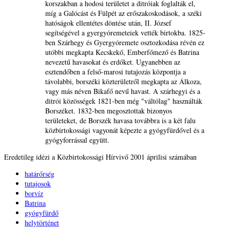
korszakban a hodosi területet a ditróiak foglalták el,
míg a Galócást és Fülpét az erőszakoskodások, a széki
hatóságok ellentétes döntése után, II. József
segítségével a gyergyóremeteiek vették birtokba. 1825-
ben Szárhegy és Gyergyóremete osztozkodása révén ez
utóbbi megkapta Kecskekő, Emberfőmező és Batrina
nevezetű havasokat és erdőket. Ugyanebben az
esztendőben a felső-marosi tutajozás központja a
távolabbi, borszéki közterületről megkapta az Álkoza,
vagy más néven Bikafő nevű havast. A szárhegyi és a
ditrói közösségek 1821-ben még "váltólag" használták
Borszéket. 1832-ben megosztottak bizonyos
területeket, de Borszék havasa továbbra is a két falu
közbirtokossági vagyonát képezte a gyógyfürdővel és a
gyógyforrással együtt.
Eredetileg idézi a Közbirtokossági Hírvivő 2001 áprilisi számában
határőrség
tutajosok
borvíz
Batrina
gyógyfürdő
helytörténet