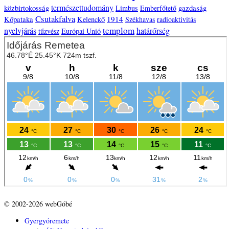
természettudomány
közbirtokosság
gazdaság
Limbus
Emberfőtető
Csutakfalva
Kőpataka
1914
Kelenckő
Székhavas
radioaktivitás
templom
nyelvjárás
határőrség
tűzvész
Európai Unió
© 2002-2026 webGóbé
Gyergyóremete