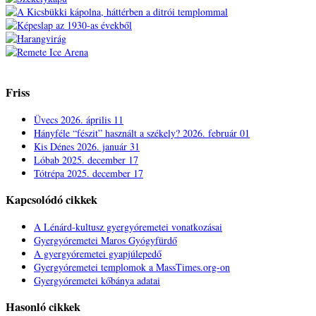
Friss
Üvecs
2026. április 11
Hányféle “fészit” használt a székely?
2026. február 01
Kis Dénes
2026. január 31
Lóbab
2025. december 17
Tótrépa
2025. december 17
Kapcsolódó cikkek
A Lénárd-kultusz gyergyóremetei vonatkozásai
Gyergyóremetei Maros Gyógyfürdő
A gyergyóremetei gyapjúlepedő
Gyergyóremetei templomok a MassTimes.org-on
Gyergyóremetei kőbánya adatai
Hasonló cikkek