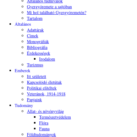
Általános tudnivalók
Gyergyóremete a sajtóban
Mi hol található Gyergyóremetén?
Tartalom
Általános
Adattárak
Címek
Monográfiák
Bibliográfia
Érdekességek
Irodalom
Turizmus
Emberek
Itt született
Kapcsolódó életútak
Politikai elítéltek
Veteránok, 1914-1918
Papjaink
Tudomány
Állat- és növényvilág
Természetvédelem
Flóra
Fauna
Földtudományok