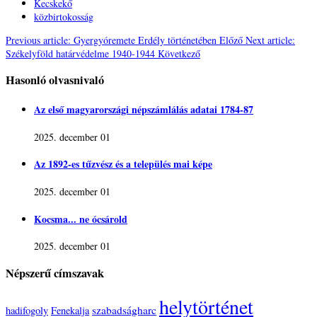
Kecskekő
közbirtokosság
Previous article: Gyergyóremete Erdély történetében
Előző
Next article:
Székelyföld határvédelme 1940-1944
Következő
Hasonló olvasnivaló
Az első magyarországi népszámlálás adatai 1784-87
2025. december 01
Az 1892-es tűzvész és a település mai képe
2025. december 01
Kocsma... ne ócsárold
2025. december 01
Népszerű címszavak
helytörténet
szabadságharc
hadifogoly
Fenekalja