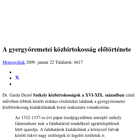
A gyergyóremetei közbirtokosság előtörténete
Monográfiák
2009. január 22
Találatok: 6617
Székely közbirtokosságok a XVI-XIX. században
Dr. Garda Dezső
című
művében többek között érdekes részleteket találunk a gyergyóremetei
közbirtokosság kialakulásának korai szakaszára vonatkozóan.
Az 1332-1337-es évi pápai tizedjegyzékben szereplő székely
falurendszer már a faluhatárral rendelkező agrártelepülések
létét igazolja. A faluhatárok kialakulását a környező falvak
között fekvõ nagy erdőségek és legelős területek is