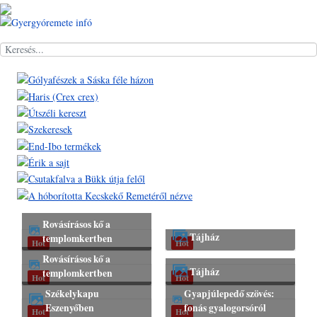
Keresés
Rovásírásos kő a
Tájház
templomkertben
Hot
Hot
Rovásírásos kő a
Tájház
templomkertben
Hot
Hot
Székelykapu
Gyapjúlepedő szövés:
Eszenyőben
fonás gyalogorsóról
Hot
Hot