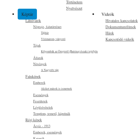
Történelem
Nyelvészet
Képtár
Videók
Látnivalók
Hivatalos kapcsolatok
Dokumentumfilmek
Néprajz, falutörténet
Hírek
Tájház
Kapcsolódó videók
Vízimalom, ványoló
Tájak
Kőgombák az Öregtető (Batrina) északi lejtőjén
Állatok
Növények
A Nagyréti láp
Faluképek
Emberek
Akiket mások is ismernek
Események
Feszületek
Légifelvételek
Templom, temető, kápolnák
Régi képek
Árvíz - 1913
Emberek, események
Katonák