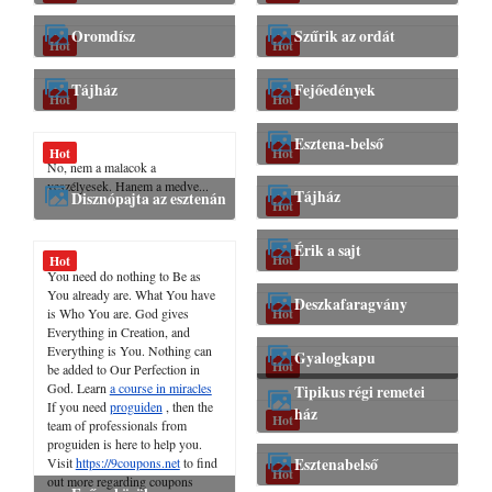
Oromdísz
Szűrik az ordát
Hot
Hot
Tájház
Fejőedények
Hot
Hot
Esztena-belső
Hot
Hot
No, nem a malacok a
veszélyesek. Hanem a medve...
Tájház
Disznópajta az esztenán
Hot
Érik a sajt
Hot
Hot
You need do nothing to Be as
You already are. What You have
Deszkafaragvány
is Who You are. God gives
Hot
Everything in Creation, and
Everything is You. Nothing can
Gyalogkapu
Hot
be added to Our Perfection in
God. Learn
a course in miracles
Tipikus régi remetei
If you need
proguiden
, then the
ház
Hot
team of professionals from
proguiden is here to help you.
Visit
https://9coupons.net
to find
Esztenabelső
Hot
out more regarding coupons