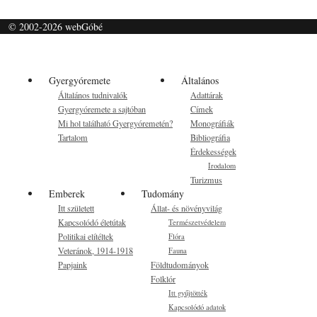
© 2002-2026 webGóbé
Gyergyóremete
Általános
Általános tudnivalók
Adattárak
Gyergyóremete a sajtóban
Címek
Mi hol található Gyergyóremetén?
Monográfiák
Tartalom
Bibliográfia
Érdekességek
Irodalom
Turizmus
Emberek
Tudomány
Itt született
Állat- és növényvilág
Kapcsolódó életútak
Természetvédelem
Politikai elítéltek
Flóra
Veteránok, 1914-1918
Fauna
Papjaink
Földtudományok
Folklór
Itt gyűjtötték
Kapcsolódó adatok