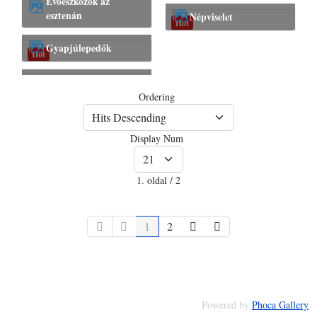
Evőeszközök az
esztenán
Népviselet
Hot
Gyapjúlepedők
Hot
Ordering
Display Num
1. oldal / 2
1
2
Powered by
Phoca Gallery