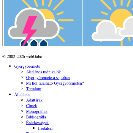
© 2002-2026 webGóbé
Gyergyóremete
Általános tudnivalók
Gyergyóremete a sajtóban
Mi hol található Gyergyóremetén?
Tartalom
Általános
Adattárak
Címek
Monográfiák
Bibliográfia
Érdekességek
Irodalom