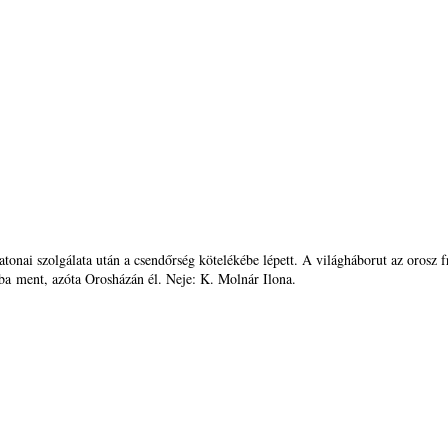
tonai szolgálata után a csendőrség kötelékébe lépett. A világháborut az orosz f
a ment, azóta Orosházán él. Neje: K. Molnár Ilona.