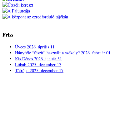
Friss
Üvecs
2026. április 11
Hányféle “fészit” használt a székely?
2026. február 01
Kis Dénes
2026. január 31
Lóbab
2025. december 17
Tótrépa
2025. december 17