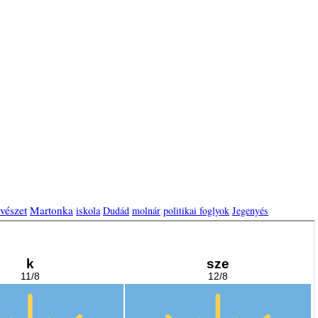
vészet
Martonka
iskola
Dudád
molnár
politikai foglyok
Jegenyés