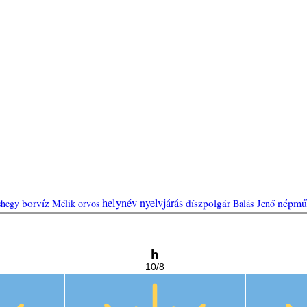
helynév
nyelvjárás
népmű
borvíz
díszpolgár
shegy
Mélik
orvos
Balás Jenő