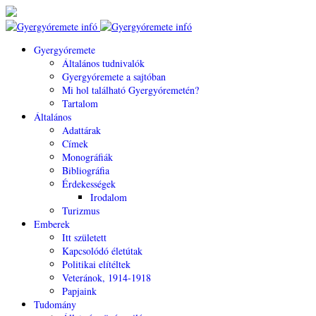
Gyergyóremete
Általános tudnivalók
Gyergyóremete a sajtóban
Mi hol található Gyergyóremetén?
Tartalom
Általános
Adattárak
Címek
Monográfiák
Bibliográfia
Érdekességek
Irodalom
Turizmus
Emberek
Itt született
Kapcsolódó életútak
Politikai elítéltek
Veteránok, 1914-1918
Papjaink
Tudomány