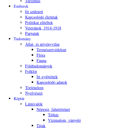
Turizmus
Emberek
Itt született
Kapcsolódó életútak
Politikai elítéltek
Veteránok, 1914-1918
Papjaink
Tudomány
Állat- és növényvilág
Természetvédelem
Flóra
Fauna
Földtudományok
Folklór
Itt gyűjtötték
Kapcsolódó adatok
Történelem
Nyelvészet
Képtár
Látnivalók
Néprajz, falutörténet
Tájház
Vízimalom, ványoló
Tájak