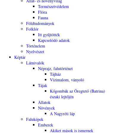
Állat- és növényvilág
Természetvédelem
Flóra
Fauna
Földtudományok
Folklór
Itt gyűjtötték
Kapcsolódó adatok
Történelem
Nyelvészet
Képtár
Látnivalók
Néprajz, falutörténet
Tájház
Vízimalom, ványoló
Tájak
Kőgombák az Öregtető (Batrina)
északi lejtőjén
Állatok
Növények
A Nagyréti láp
Faluképek
Emberek
Akiket mások is ismernek