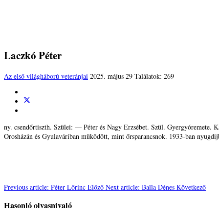
Laczkó Péter
Az első világháború veteránjai
2025. május 29
Találatok: 269
ny. csendőrtiszth. Szülei: — Péter és Nagy Erzsébet. Szül. Gyergyóremete. Ka
Orosházán és Gyulaváriban müködött, mint őrsparancsnok. 1933-ban nyugdijb
Previous article: Péter Lőrinc
Előző
Next article: Balla Dénes
Következő
Hasonló olvasnivaló