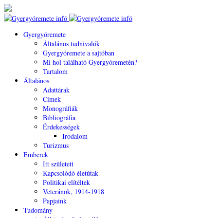
Gyergyóremete
Általános tudnivalók
Gyergyóremete a sajtóban
Mi hol található Gyergyóremetén?
Tartalom
Általános
Adattárak
Címek
Monográfiák
Bibliográfia
Érdekességek
Irodalom
Turizmus
Emberek
Itt született
Kapcsolódó életútak
Politikai elítéltek
Veteránok, 1914-1918
Papjaink
Tudomány