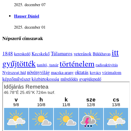
2025. december 07
Hauser Dániel
2025. december 01
Népszerű címszavak
itt
1848
Túlamaros
veteránok
Kecskekő
kereskedő
Bükkhavas
gyűjtötték
történelem
tanító, tanár
radioaktivitás
oktatás
növényvilág
Nyírszegi híd
vízimalom
macska-arany
kovács
képzőművészet
közbirtokosság
művelődés
gyapjúlepedő