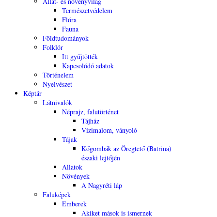
Állat- és növényvilág
Természetvédelem
Flóra
Fauna
Földtudományok
Folklór
Itt gyűjtötték
Kapcsolódó adatok
Történelem
Nyelvészet
Képtár
Látnivalók
Néprajz, falutörténet
Tájház
Vízimalom, ványoló
Tájak
Kőgombák az Öregtető (Batrina)
északi lejtőjén
Állatok
Növények
A Nagyréti láp
Faluképek
Emberek
Akiket mások is ismernek