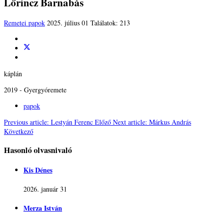
Lőrincz Barnabás
Remetei papok
2025. július 01
Találatok: 213
káplán
2019 - Gyergyóremete
papok
Previous article: Lestyán Ferenc
Előző
Next article: Márkus András
Következő
Hasonló olvasnivaló
Kis Dénes
2026. január 31
Merza István