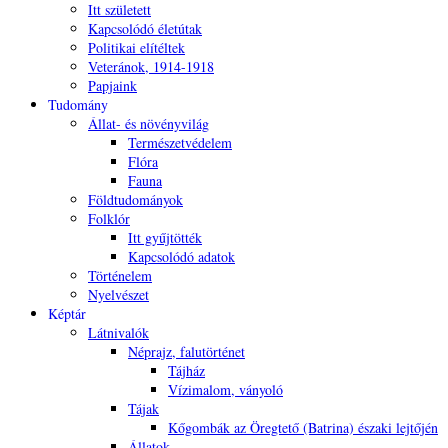
Itt született
Kapcsolódó életútak
Politikai elítéltek
Veteránok, 1914-1918
Papjaink
Tudomány
Állat- és növényvilág
Természetvédelem
Flóra
Fauna
Földtudományok
Folklór
Itt gyűjtötték
Kapcsolódó adatok
Történelem
Nyelvészet
Képtár
Látnivalók
Néprajz, falutörténet
Tájház
Vízimalom, ványoló
Tájak
Kőgombák az Öregtető (Batrina) északi lejtőjén
Állatok