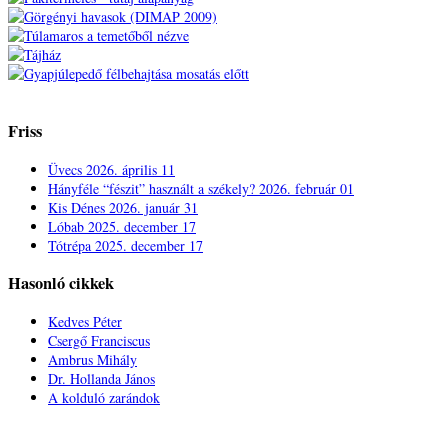
Friss
Üvecs
2026. április 11
Hányféle “fészit” használt a székely?
2026. február 01
Kis Dénes
2026. január 31
Lóbab
2025. december 17
Tótrépa
2025. december 17
Hasonló cikkek
Kedves Péter
Csergő Franciscus
Ambrus Mihály
Dr. Hollanda János
A kolduló zarándok