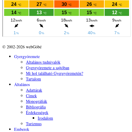
© 2002-2026 webGóbé
Gyergyóremete
Általános tudnivalók
Gyergyóremete a sajtóban
Mi hol található Gyergyóremetén?
Tartalom
Általános
Adattárak
Címek
Monográfiák
Bibliográfia
Érdekességek
Irodalom
Turizmus
Emberek