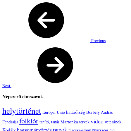
Previous
Next
Népszerű címszavak
helytörténet
határőrség
Európai Unió
Borbély András
folklór
video
Martonka
veteránok
Fenekalja
tanító, tanár
tervek
papok
hagyományőrzés
Kodály
macska-arany
Nyírszegi híd