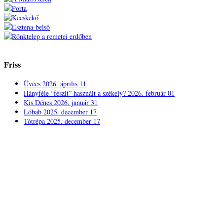
Friss
Üvecs
2026. április 11
Hányféle “fészit” használt a székely?
2026. február 01
Kis Dénes
2026. január 31
Lóbab
2025. december 17
Tótrépa
2025. december 17