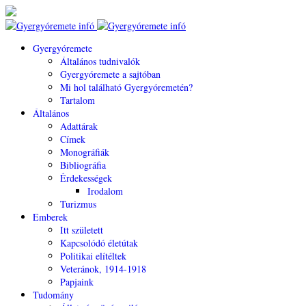
Gyergyóremete
Általános tudnivalók
Gyergyóremete a sajtóban
Mi hol található Gyergyóremetén?
Tartalom
Általános
Adattárak
Címek
Monográfiák
Bibliográfia
Érdekességek
Irodalom
Turizmus
Emberek
Itt született
Kapcsolódó életútak
Politikai elítéltek
Veteránok, 1914-1918
Papjaink
Tudomány