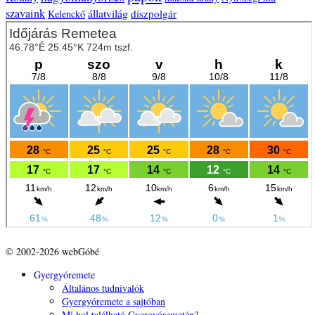
szavaink
állatvilág
díszpolgár
Kelenckő
© 2002-2026 webGóbé
Gyergyóremete
Általános tudnivalók
Gyergyóremete a sajtóban
Mi hol található Gyergyóremetén?