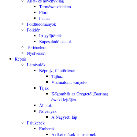
Állat- és növényvilág
Természetvédelem
Flóra
Fauna
Földtudományok
Folklór
Itt gyűjtötték
Kapcsolódó adatok
Történelem
Nyelvészet
Képtár
Látnivalók
Néprajz, falutörténet
Tájház
Vízimalom, ványoló
Tájak
Kőgombák az Öregtető (Batrina)
északi lejtőjén
Állatok
Növények
A Nagyréti láp
Faluképek
Emberek
Akiket mások is ismernek