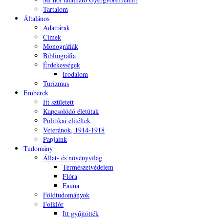
Tartalom
Általános
Adattárak
Címek
Monográfiák
Bibliográfia
Érdekességek
Irodalom
Turizmus
Emberek
Itt született
Kapcsolódó életútak
Politikai elítéltek
Veteránok, 1914-1918
Papjaink
Tudomány
Állat- és növényvilág
Természetvédelem
Flóra
Fauna
Földtudományok
Folklór
Itt gyűjtötték