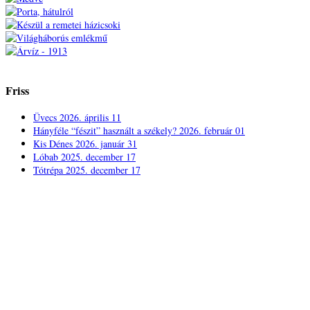
Friss
Üvecs
2026. április 11
Hányféle “fészit” használt a székely?
2026. február 01
Kis Dénes
2026. január 31
Lóbab
2025. december 17
Tótrépa
2025. december 17