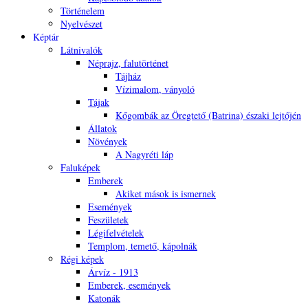
Történelem
Nyelvészet
Képtár
Látnivalók
Néprajz, falutörténet
Tájház
Vízimalom, ványoló
Tájak
Kőgombák az Öregtető (Batrina) északi lejtőjén
Állatok
Növények
A Nagyréti láp
Faluképek
Emberek
Akiket mások is ismernek
Események
Feszületek
Légifelvételek
Templom, temető, kápolnák
Régi képek
Árvíz - 1913
Emberek, események
Katonák