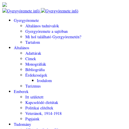
Gyergyóremete
Általános tudnivalók
Gyergyóremete a sajtóban
Mi hol található Gyergyóremetén?
Tartalom
Általános
Adattárak
Címek
Monográfiák
Bibliográfia
Érdekességek
Irodalom
Turizmus
Emberek
Itt született
Kapcsolódó életútak
Politikai elítéltek
Veteránok, 1914-1918
Papjaink
Tudomány