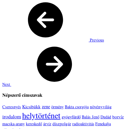
Previous
Next
Népszerű címszavak
zene
Kicsibükk
növényvilág
Cseresnyés
örmény
Bakta csorgója
helytörténet
irodalom
gyógyfürdő
borvíz
Balás Jenő
Dudád
díszpolgár
macska-arany
kereskedő
árvíz
radioaktivitás
Fenekalja