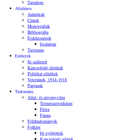
Tartalom
Általános
Adattárak
Címek
Monográfiák
Bibliográfia
Érdekességek
Irodalom
Turizmus
Emberek
Itt született
Kapcsolódó életútak
Politikai elítéltek
Veteránok, 1914-1918
Papjaink
Tudomány
Állat- és növényvilág
Természetvédelem
Flóra
Fauna
Földtudományok
Folklór
Itt gyűjtötték
Kapcsolódó adatok