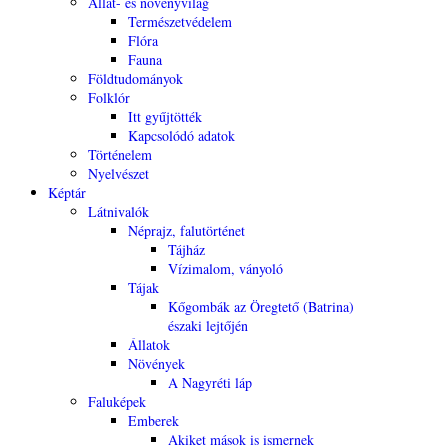
Állat- és növényvilág
Természetvédelem
Flóra
Fauna
Földtudományok
Folklór
Itt gyűjtötték
Kapcsolódó adatok
Történelem
Nyelvészet
Képtár
Látnivalók
Néprajz, falutörténet
Tájház
Vízimalom, ványoló
Tájak
Kőgombák az Öregtető (Batrina)
északi lejtőjén
Állatok
Növények
A Nagyréti láp
Faluképek
Emberek
Akiket mások is ismernek