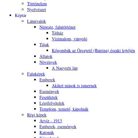
Történelem
Nyelvészet
Képtár
Látnivalók
Néprajz, falutörténet
Tájház
Vízimalom, ványoló
Tájak
Kőgombák az Öregtető (Batrina) északi lejtőjén
Állatok
Növények
A Nagyréti láp
Faluképek
Emberek
Akiket mások is ismernek
Események
Feszületek
Légifelvételek
Templom, temető, kápolnák
Régi képek
Árvíz - 1913
Emberek, események
Katonák