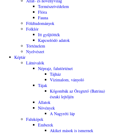
Állat- és növényvilág
Természetvédelem
Flóra
Fauna
Földtudományok
Folklór
Itt gyűjtötték
Kapcsolódó adatok
Történelem
Nyelvészet
Képtár
Látnivalók
Néprajz, falutörténet
Tájház
Vízimalom, ványoló
Tájak
Kőgombák az Öregtető (Batrina)
északi lejtőjén
Állatok
Növények
A Nagyréti láp
Faluképek
Emberek
Akiket mások is ismernek