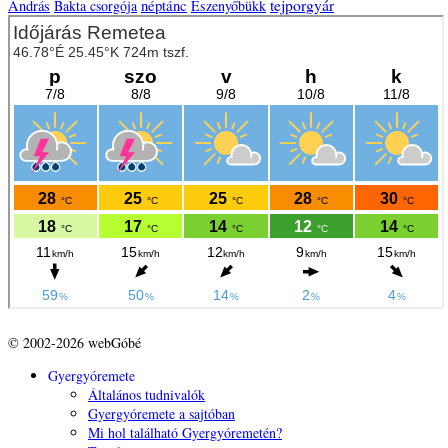
tejporgyár
néptánc
András
Bakta csorgója
Eszenyőbükk
© 2002-2026 webGóbé
Gyergyóremete
Általános tudnivalók
Gyergyóremete a sajtóban
Mi hol található Gyergyóremetén?