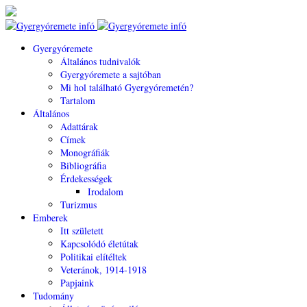
Gyergyóremete
Általános tudnivalók
Gyergyóremete a sajtóban
Mi hol található Gyergyóremetén?
Tartalom
Általános
Adattárak
Címek
Monográfiák
Bibliográfia
Érdekességek
Irodalom
Turizmus
Emberek
Itt született
Kapcsolódó életútak
Politikai elítéltek
Veteránok, 1914-1918
Papjaink
Tudomány