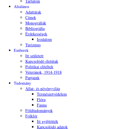
Tartalom
Általános
Adattárak
Címek
Monográfiák
Bibliográfia
Érdekességek
Irodalom
Turizmus
Emberek
Itt született
Kapcsolódó életútak
Politikai elítéltek
Veteránok, 1914-1918
Papjaink
Tudomány
Állat- és növényvilág
Természetvédelem
Flóra
Fauna
Földtudományok
Folklór
Itt gyűjtötték
Kapcsolódó adatok