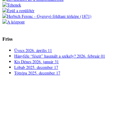
Friss
Üvecs
2026. április 11
Hányféle “fészit” használt a székely?
2026. február 01
Kis Dénes
2026. január 31
Lóbab
2025. december 17
Tótrépa
2025. december 17