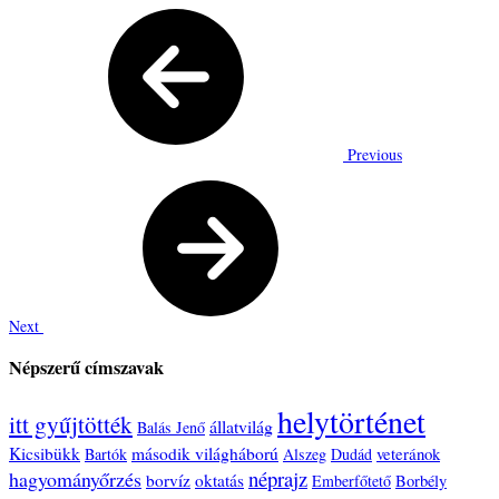
Previous
Next
Népszerű címszavak
helytörténet
itt gyűjtötték
állatvilág
Balás Jenő
Kicsibükk
második világháború
veteránok
Bartók
Alszeg
Dudád
néprajz
hagyományőrzés
borvíz
oktatás
Emberfőtető
Borbély