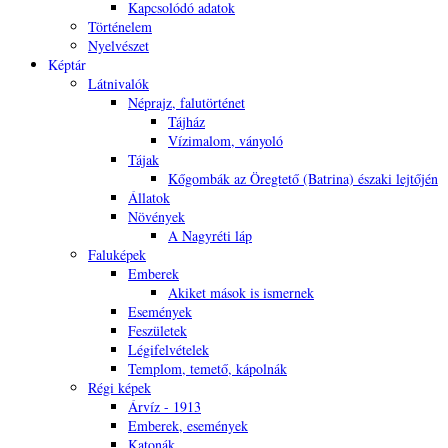
Kapcsolódó adatok
Történelem
Nyelvészet
Képtár
Látnivalók
Néprajz, falutörténet
Tájház
Vízimalom, ványoló
Tájak
Kőgombák az Öregtető (Batrina) északi lejtőjén
Állatok
Növények
A Nagyréti láp
Faluképek
Emberek
Akiket mások is ismernek
Események
Feszületek
Légifelvételek
Templom, temető, kápolnák
Régi képek
Árvíz - 1913
Emberek, események
Katonák