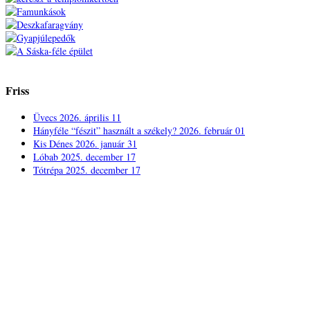
Friss
Üvecs
2026. április 11
Hányféle “fészit” használt a székely?
2026. február 01
Kis Dénes
2026. január 31
Lóbab
2025. december 17
Tótrépa
2025. december 17