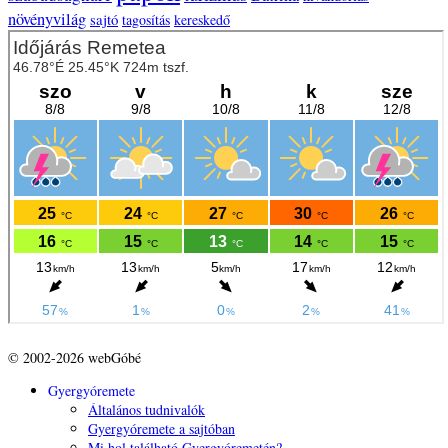
növényvilág
sajtó
tagosítás
kereskedő
© 2002-2026 webGóbé
Gyergyóremete
Általános tudnivalók
Gyergyóremete a sajtóban
Mi hol található Gyergyóremetén?