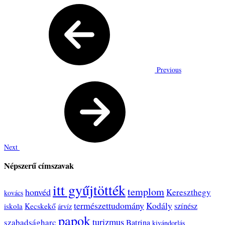
Previous
Next
Népszerű címszavak
itt gyűjtötték
templom
honvéd
Kereszthegy
kovács
természettudomány
Kodály
színész
iskola
Kecskekő
árvíz
papok
turizmus
szabadságharc
Batrina
kivándorlás