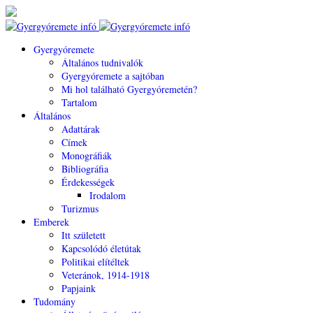
Gyergyóremete
Általános tudnivalók
Gyergyóremete a sajtóban
Mi hol található Gyergyóremetén?
Tartalom
Általános
Adattárak
Címek
Monográfiák
Bibliográfia
Érdekességek
Irodalom
Turizmus
Emberek
Itt született
Kapcsolódó életútak
Politikai elítéltek
Veteránok, 1914-1918
Papjaink
Tudomány