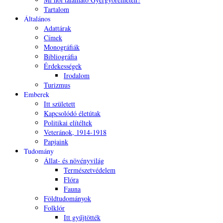
Tartalom
Általános
Adattárak
Címek
Monográfiák
Bibliográfia
Érdekességek
Irodalom
Turizmus
Emberek
Itt született
Kapcsolódó életútak
Politikai elítéltek
Veteránok, 1914-1918
Papjaink
Tudomány
Állat- és növényvilág
Természetvédelem
Flóra
Fauna
Földtudományok
Folklór
Itt gyűjtötték