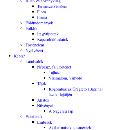
Állat- és növényvilág
Természetvédelem
Flóra
Fauna
Földtudományok
Folklór
Itt gyűjtötték
Kapcsolódó adatok
Történelem
Nyelvészet
Képtár
Látnivalók
Néprajz, falutörténet
Tájház
Vízimalom, ványoló
Tájak
Kőgombák az Öregtető (Batrina)
északi lejtőjén
Állatok
Növények
A Nagyréti láp
Faluképek
Emberek
Akiket mások is ismernek