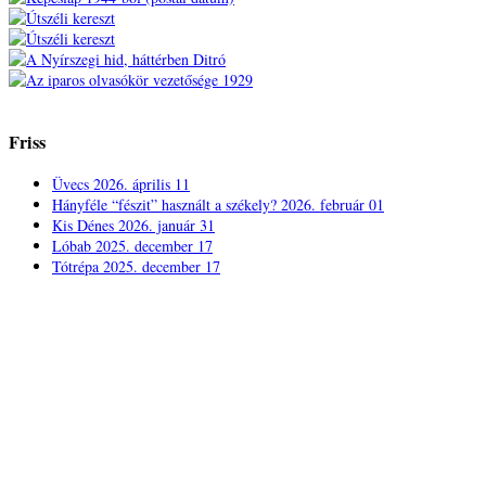
Friss
Üvecs
2026. április 11
Hányféle “fészit” használt a székely?
2026. február 01
Kis Dénes
2026. január 31
Lóbab
2025. december 17
Tótrépa
2025. december 17