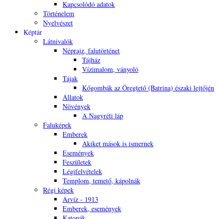
Kapcsolódó adatok
Történelem
Nyelvészet
Képtár
Látnivalók
Néprajz, falutörténet
Tájház
Vízimalom, ványoló
Tájak
Kőgombák az Öregtető (Batrina) északi lejtőjén
Állatok
Növények
A Nagyréti láp
Faluképek
Emberek
Akiket mások is ismernek
Események
Feszületek
Légifelvételek
Templom, temető, kápolnák
Régi képek
Árvíz - 1913
Emberek, események
Katonák