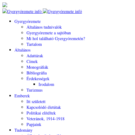
Gyergyóremete
Általános tudnivalók
Gyergyóremete a sajtóban
Mi hol található Gyergyóremetén?
Tartalom
Általános
Adattárak
Címek
Monográfiák
Bibliográfia
Érdekességek
Irodalom
Turizmus
Emberek
Itt született
Kapcsolódó életútak
Politikai elítéltek
Veteránok, 1914-1918
Papjaink
Tudomány