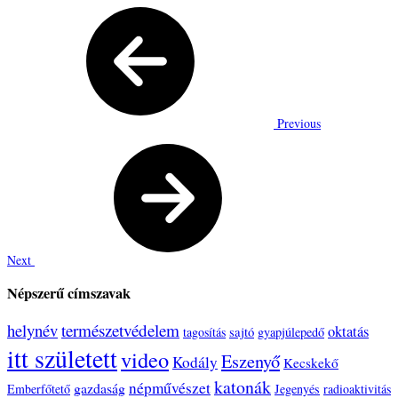
Previous
Next
Népszerű címszavak
helynév
természetvédelem
oktatás
sajtó
tagosítás
gyapjúlepedő
itt született
video
Eszenyő
Kodály
Kecskekő
katonák
népművészet
gazdaság
Emberfőtető
Jegenyés
radioaktivitás