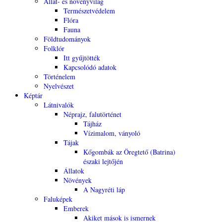
Állat- és növényvilág
Természetvédelem
Flóra
Fauna
Földtudományok
Folklór
Itt gyűjtötték
Kapcsolódó adatok
Történelem
Nyelvészet
Képtár
Látnivalók
Néprajz, falutörténet
Tájház
Vízimalom, ványoló
Tájak
Kőgombák az Öregtető (Batrina)
északi lejtőjén
Állatok
Növények
A Nagyréti láp
Faluképek
Emberek
Akiket mások is ismernek