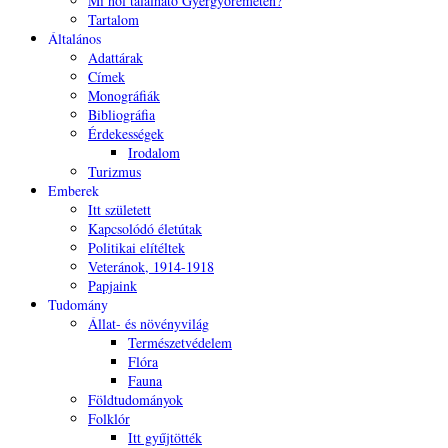
Mi hol található Gyergyóremetén?
Tartalom
Általános
Adattárak
Címek
Monográfiák
Bibliográfia
Érdekességek
Irodalom
Turizmus
Emberek
Itt született
Kapcsolódó életútak
Politikai elítéltek
Veteránok, 1914-1918
Papjaink
Tudomány
Állat- és növényvilág
Természetvédelem
Flóra
Fauna
Földtudományok
Folklór
Itt gyűjtötték