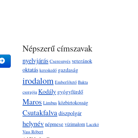
Népszerű címszavak
nyelvjárás
veteránok
Cseresnyés
oktatás
gazdaság
kereskedő
irodalom
Emberfőtető
Bakta
Kodály
gyógyfürdő
csorgója
Maros
közbirtokosság
Limbus
Csutakfalva
díszpolgár
helynév
népmese
vízimalom
Laczkó
Vass Róbert