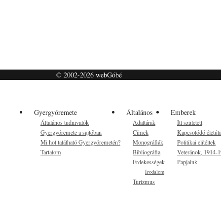
© 2002-2026 webGóbé
Gyergyóremete
Általános
Emberek
Általános tudnivalók
Adattárak
Itt született
Gyergyóremete a sajtóban
Címek
Kapcsolódó életút
Mi hol található Gyergyóremetén?
Monográfiák
Politikai elítéltek
Tartalom
Bibliográfia
Veteránok, 1914-
Érdekességek
Papjaink
Irodalom
Turizmus