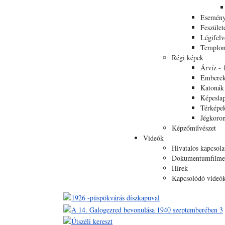
Esemén
Feszület
Légifelv
Templom
Régi képek
Árvíz - 
Emberek
Katonák
Képesla
Térképe
Jégkoro
Képzőművészet
Videók
Hivatalos kapcsola
Dokumentumfilme
Hírek
Kapcsolódó videó