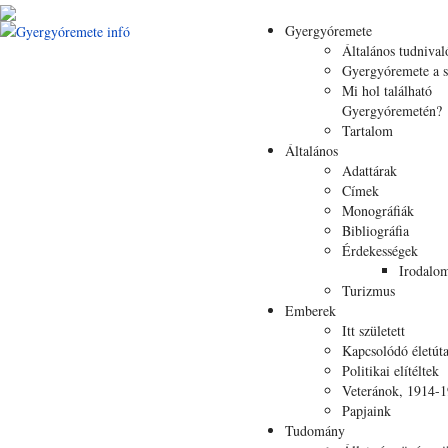
Gyergyóremete
Általános tudnival
Gyergyóremete a s
Mi hol található
Gyergyóremetén?
Tartalom
Általános
Adattárak
Címek
Monográfiák
Bibliográfia
Érdekességek
Irodalo
Turizmus
Emberek
Itt született
Kapcsolódó életút
Politikai elítéltek
Veteránok, 1914-
Papjaink
Tudomány