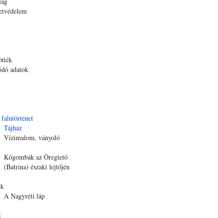
lág
etvédelem
ötték
ódó adatok
 falutörténet
Tájház
Vízimalom, ványoló
Kőgombák az Öregtető
(Batrina) északi lejtőjén
ek
A Nagyréti láp
k