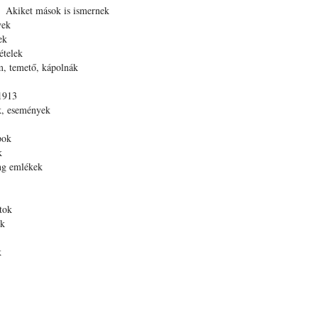
Akiket mások is ismernek
yek
ek
ételek
, temető, kápolnák
1913
, események
pok
k
ng emlékek
tok
k
k