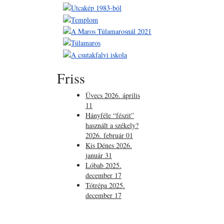
Friss
Üvecs
2026. április
11
Hányféle “fészit”
használt a székely?
2026. február 01
Kis Dénes
2026.
január 31
Lóbab
2025.
december 17
Tótrépa
2025.
december 17