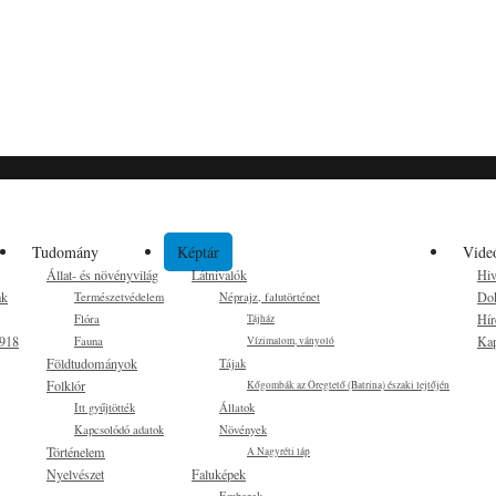
Tudomány
Képtár
Vide
Állat- és növényvilág
Látnivalók
Hiv
ak
Do
Természetvédelem
Néprajz, falutörténet
Hír
Flóra
Tájház
1918
Kap
Fauna
Vízimalom, ványoló
Földtudományok
Tájak
Folklór
Kőgombák az Öregtető (Batrina) északi lejtőjén
Itt gyűjtötték
Állatok
Kapcsolódó adatok
Növények
Történelem
A Nagyréti láp
Nyelvészet
Faluképek
Emberek