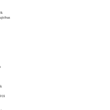
ók
ajtóban
m
ak
1918