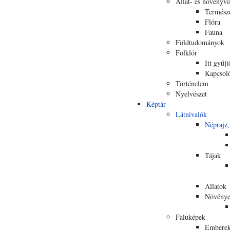
Állat- és növényvi
Termész
Flóra
Fauna
Földtudományok
Folklór
Itt gyűjt
Kapcsol
Történelem
Nyelvészet
Képtár
Látnivalók
Néprajz,
Tájak
Állatok
Növény
Faluképek
Embere