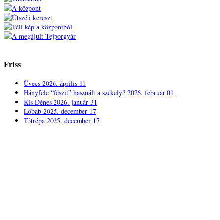
Friss
Üvecs
2026. április 11
Hányféle “fészit” használt a székely?
2026. február 01
Kis Dénes
2026. január 31
Lóbab
2025. december 17
Tótrépa
2025. december 17