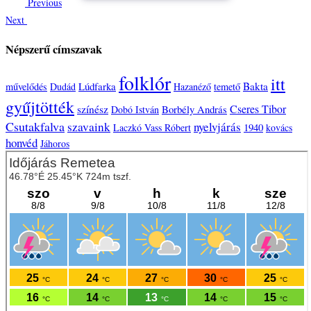
Previous
Next
Népszerű címszavak
folklór
itt
Lúdfarka
Bakta
művelődés
Dudád
Hazanéző
temető
gyűjtötték
Cseres Tibor
színész
Borbély András
Dobó István
Csutakfalva
szavaink
nyelvjárás
1940
Laczkó Vass Róbert
kovács
honvéd
Jáhoros