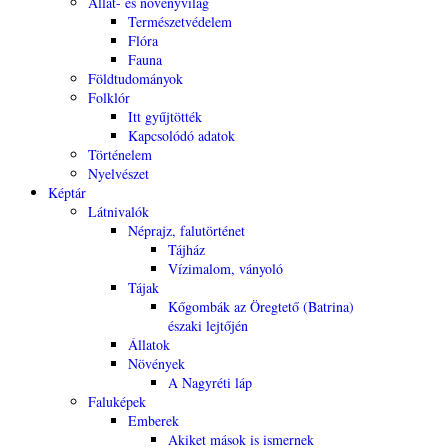
Állat- és növényvilág
Természetvédelem
Flóra
Fauna
Földtudományok
Folklór
Itt gyűjtötték
Kapcsolódó adatok
Történelem
Nyelvészet
Képtár
Látnivalók
Néprajz, falutörténet
Tájház
Vízimalom, ványoló
Tájak
Kőgombák az Öregtető (Batrina)
északi lejtőjén
Állatok
Növények
A Nagyréti láp
Faluképek
Emberek
Akiket mások is ismernek