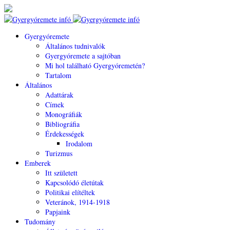
Gyergyóremete
Általános tudnivalók
Gyergyóremete a sajtóban
Mi hol található Gyergyóremetén?
Tartalom
Általános
Adattárak
Címek
Monográfiák
Bibliográfia
Érdekességek
Irodalom
Turizmus
Emberek
Itt született
Kapcsolódó életútak
Politikai elítéltek
Veteránok, 1914-1918
Papjaink
Tudomány