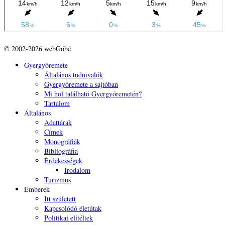
© 2002-2026 webGóbé
Gyergyóremete
Általános tudnivalók
Gyergyóremete a sajtóban
Mi hol található Gyergyóremetén?
Tartalom
Általános
Adattárak
Címek
Monográfiák
Bibliográfia
Érdekességek
Irodalom
Turizmus
Emberek
Itt született
Kapcsolódó életútak
Politikai elítéltek