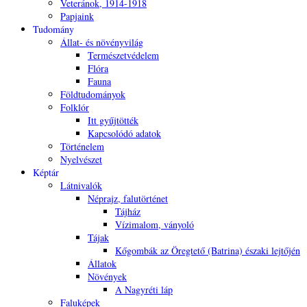
Veteránok, 1914-1918
Papjaink
Tudomány
Állat- és növényvilág
Természetvédelem
Flóra
Fauna
Földtudományok
Folklór
Itt gyűjtötték
Kapcsolódó adatok
Történelem
Nyelvészet
Képtár
Látnivalók
Néprajz, falutörténet
Tájház
Vízimalom, ványoló
Tájak
Kőgombák az Öregtető (Batrina) északi lejtőjén
Állatok
Növények
A Nagyréti láp
Faluképek