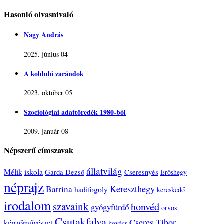
Hasonló olvasnivaló
Nagy András
2025. június 04
A kolduló zarándok
2023. október 05
Szociológiai adattöredék 1980-ból
2009. január 08
Népszerű címszavak
állatvilág
Mélik
iskola
Garda Dezső
Cseresnyés
Erőshegy
néprajz
Kereszthegy
Batrina
hadifogoly
kereskedő
irodalom
szavaink
honvéd
gyógyfürdő
orvos
Csutakfalva
Cseres Tibor
képzőművészet
kovács