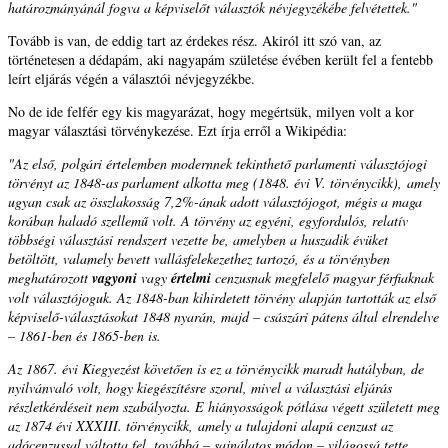
határozmányánál fogva a képviselőt választók névjegyzékébe felvétettek."
Tovább is van, de eddig tart az érdekes rész. Akiról itt szó van, az
történetesen a dédapám, aki nagyapám születése évében került fel a fentebb
leírt eljárás végén a választói névjegyzékbe.
No de ide felfér egy kis magyarázat, hogy megértsük, milyen volt a kor
magyar választási törvénykezése. Ezt írja erről a Wikipédia:
"Az első, polgári értelemben modernnek tekinthető parlamenti választójogi
törvényt az 1848-as parlament alkotta meg (1848. évi V. törvénycikk), amely
ugyan csak az összlakosság 7,2%-ának adott választójogot, mégis a maga
korában haladó szellemű volt. A törvény az egyéni, egyfordulós, relatív
többségi választási rendszert vezette be, amelyben a huszadik évüket
betöltött, valamely bevett vallásfelekezethez tartozó, és a törvényben
meghatározott
vagyoni
vagy
értelmi
cenzusnak megfelelő magyar férfiaknak
volt választójoguk. Az 1848-ban kihirdetett törvény alapján tartották az első
képviselő-választásokat 1848 nyarán, majd – császári pátens által elrendelve
– 1861-ben és 1865-ben is.
Az 1867. évi Kiegyezést követően is ez a törvénycikk maradt hatályban, de
nyilvánvaló volt, hogy kiegészítésre szorul, mivel a választási eljárás
részletkérdéseit nem szabályozta. E hiányosságok pótlása végett született meg
az 1874 évi XXXIII. törvénycikk, amely a tulajdoni alapú cenzust az
adócenzussal váltotta fel, továbbá – sajnálatos módon – világossá tette,