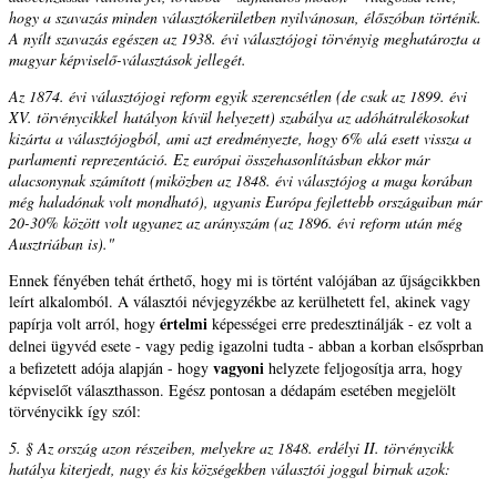
hogy a szavazás minden választókerületben nyilvánosan, élőszóban történik.
A nyílt szavazás egészen az 1938. évi választójogi törvényig meghatározta a
magyar képviselő-választások jellegét.
Az 1874. évi választójogi reform egyik szerencsétlen (de csak az 1899. évi
XV. törvénycikkel hatályon kívül helyezett) szabálya az adóhátralékosokat
kizárta a választójogból, ami azt eredményezte, hogy 6% alá esett vissza a
parlamenti reprezentáció. Ez európai összehasonlításban ekkor már
alacsonynak számított (miközben az 1848. évi választójog a maga korában
még haladónak volt mondható), ugyanis Európa fejlettebb országaiban már
20-30% között volt ugyanez az arányszám (az 1896. évi reform után még
Ausztriában is)."
Ennek fényében tehát érthető, hogy mi is történt valójában az űjságcikkben
leírt alkalomból. A választói névjegyzékbe az kerülhetett fel, akinek vagy
értelmi
papírja volt arról, hogy
képességei erre predesztinálják - ez volt a
delnei ügyvéd esete - vagy pedig igazolni tudta - abban a korban elsősprban
vagyoni
a befizetett adója alapján - hogy
helyzete feljogosítja arra, hogy
képviselőt választhasson. Egész pontosan a dédapám esetében megjelölt
törvénycikk így szól:
5. § Az ország azon részeiben, melyekre az 1848. erdélyi II. törvénycikk
hatálya kiterjedt, nagy és kis községekben választói joggal birnak azok: