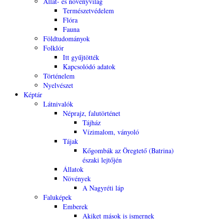
Állat- és növényvilág
Természetvédelem
Flóra
Fauna
Földtudományok
Folklór
Itt gyűjtötték
Kapcsolódó adatok
Történelem
Nyelvészet
Képtár
Látnivalók
Néprajz, falutörténet
Tájház
Vízimalom, ványoló
Tájak
Kőgombák az Öregtető (Batrina)
északi lejtőjén
Állatok
Növények
A Nagyréti láp
Faluképek
Emberek
Akiket mások is ismernek