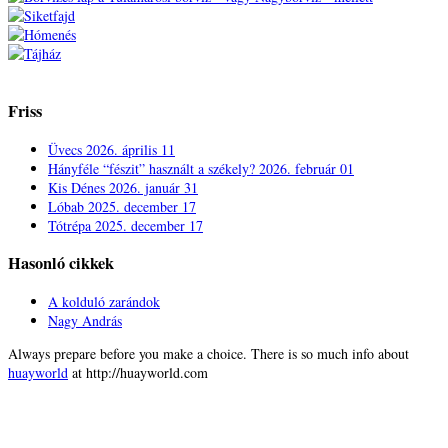
Friss
Üvecs
2026. április 11
Hányféle “fészit” használt a székely?
2026. február 01
Kis Dénes
2026. január 31
Lóbab
2025. december 17
Tótrépa
2025. december 17
Hasonló cikkek
A kolduló zarándok
Nagy András
Always prepare before you make a choice. There is so much info about
huayworld
at http://huayworld.com