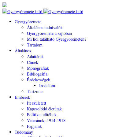
Gyergyóremete
Általános tudnivalók
Gyergyóremete a sajtóban
Mi hol található Gyergyóremetén?
Tartalom
Általános
Adattárak
Címek
Monográfiák
Bibliográfia
Érdekességek
Irodalom
Turizmus
Emberek
Itt született
Kapcsolódó életútak
Politikai elítéltek
Veteránok, 1914-1918
Papjaink
Tudomány