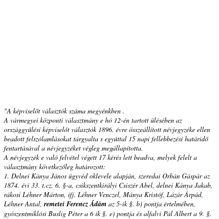
"A képviselőt választók száma megyénkben .
A vármegyei központi választmány e hó 12-én tartott ülésében az
országgyűlési képviselőt választók 1896. évre összeállított névjegyzéke ellen
beadott felszólamlásokat tárgyalta s egyúttal 15 napi fellebbezési határidő
fentartásával a névjegyzéket végleg megállapította.
A névjegyzék e való felvétel végett 17 kérés lett beadva, melyek felelt a
választmány következőleg határozott:
1. Delnei Kánya János ügyvéd oklevele alapján, szeredai Orbán Gáspár az
1874. évi 33. t.cz. 6. §-a, csikszentkirályi Csiszér Abel, delnei Kánya Jakab,
rákosi Léhner Márton, ifj. Léhner Venczel, Mánya Kristóf, Lázár Árpád,
Léhner Antal,
remetei Ferencz Ádám
az 5-ik §. b) pontja értelmében,
gyószentmiklósi Buslig Péter a 6 ik §. e) pontja és alfalvi Pál Albert a 9. §.