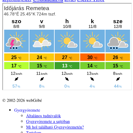
© 2002-2026 webGóbé
Gyergyóremete
Általános tudnivalók
Gyergyóremete a sajtóban
Mi hol található Gyergyóremetén?
Tartalom