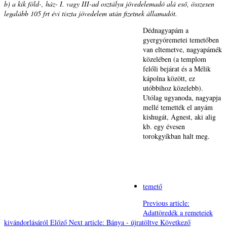
b) a kik föld-, ház- I. vagy III-ad osztályu jövedelemadó alá eső, összesen
legalább 105 frt évi tiszta jövedelem után fizetnek államadót.
Dédnagyapám a
gyergyóremetei temetőben
van eltemetve, nagyapámék
közelében (a templom
felőli bejárat és a Mélik
kápolna között, ez
utóbbihoz közelebb).
Utólag ugyanoda, nagyapja
mellé temették el anyám
kishugát, Ágnest, aki alig
kb. egy évesen
torokgyíkban halt meg.
temető
Previous article:
Adattöredék a remeteiek
kivándorlásáról
Előző
Next article: Bánya - újratöltve
Következő