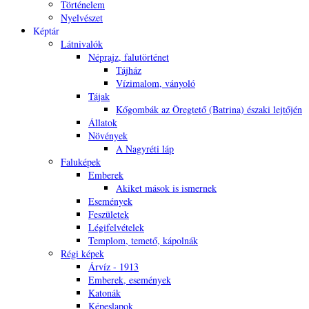
Történelem
Nyelvészet
Képtár
Látnivalók
Néprajz, falutörténet
Tájház
Vízimalom, ványoló
Tájak
Kőgombák az Öregtető (Batrina) északi lejtőjén
Állatok
Növények
A Nagyréti láp
Faluképek
Emberek
Akiket mások is ismernek
Események
Feszületek
Légifelvételek
Templom, temető, kápolnák
Régi képek
Árvíz - 1913
Emberek, események
Katonák
Képeslapok