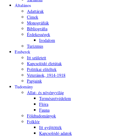
Általános
Adattárak
Címek
Monográfiák
Bibliográfia
Érdekességek
Irodalom
Turizmus
Emberek
Itt született
Kapcsolódó életútak
Politikai elítéltek
Veteránok, 1914-1918
Papjaink
Tudomány
Állat- és növényvilág
Természetvédelem
Flóra
Fauna
Földtudományok
Folklór
Itt gyűjtötték
Kapcsolódó adatok