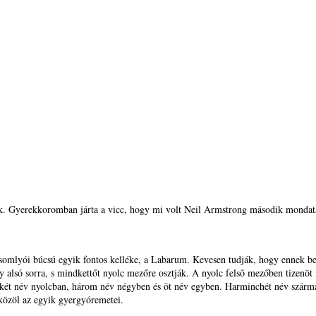
Gyerekkoromban járta a vicc, hogy mi volt Neil Armstrong második mondata 
íksomlyói búcsú egyik fontos kelléke, a Labarum. Kevesen tudják, hogy ennek b
y alsó sorra, s mindkettőt nyolc mezőre osztják. A nyolc felsõ mezőben tizenöt
t-két név nyolcban, három név négyben és öt név egyben. Harminchét név szárm
 közöl az egyik gyergyóremetei.