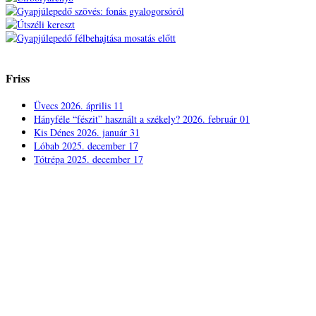
Friss
Üvecs
2026. április 11
Hányféle “fészit” használt a székely?
2026. február 01
Kis Dénes
2026. január 31
Lóbab
2025. december 17
Tótrépa
2025. december 17