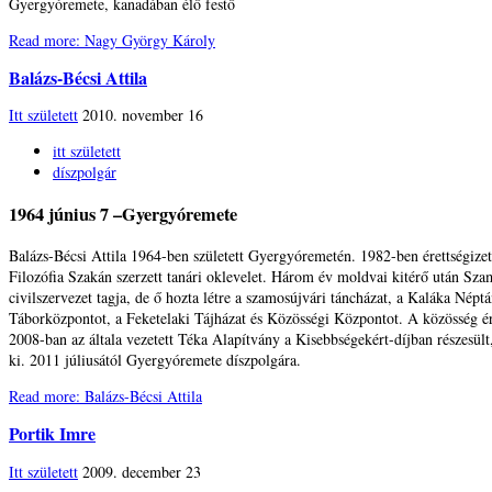
Gyergyóremete, kanadában élő festő
Read more: Nagy György Károly
Balázs-Bécsi Attila
Itt született
2010. november 16
itt született
díszpolgár
1964 június 7 –Gyergyóremete
Balázs-Bécsi Attila 1964-ben született Gyergyóremetén. 1982-ben érettségi
Filozófia Szakán szerzett tanári oklevelet. Három év moldvai kitérő után Szamo
civilszervezet tagja, de ő hozta létre a szamosújvári táncházat, a Kaláka Né
Táborközpontot, a Feketelaki Tájházat és Közösségi Központot. A közösség 
2008-ban az általa vezetett Téka Alapítvány a Kisebbségekért-díjban részesül
ki. 2011 júliusától Gyergyóremete díszpolgára.
Read more: Balázs-Bécsi Attila
Portik Imre
Itt született
2009. december 23