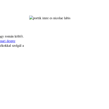
agy román költő).
nari despre
lékokkal szolgál a