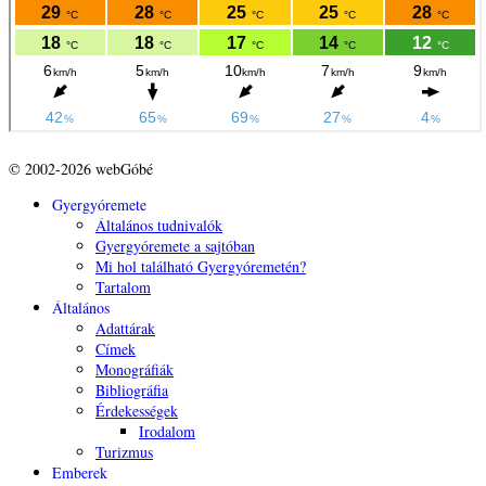
© 2002-2026 webGóbé
Gyergyóremete
Általános tudnivalók
Gyergyóremete a sajtóban
Mi hol található Gyergyóremetén?
Tartalom
Általános
Adattárak
Címek
Monográfiák
Bibliográfia
Érdekességek
Irodalom
Turizmus
Emberek