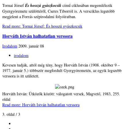
Tornai József
És hosszú gyászkocsik
című ciklusában megemlélezik
Gyergyóremete szülöttéről, Cseres Tiborról is. A versciklus legutóbb
megjelent a Forrás szépirodalmi folyóíratban.
Read more: Tornai József: És hosszú gyászkocsik
Horváth István halhatatlan verssora
Irodalom
2009. január 08
irodalom
Kevesen tudják, attól még tény, hogy Horváth István (1908. október 9 –
1977. január 5.) többször megfordult Gyergyóremetén, az egyik legszebb
verssora is itt született.
Horváth István: Ütközők között: válogatott versek, Magvető, 1983, 255.
oldal
Read more: Horváth István halhatatlan verssora
3. oldal / 3