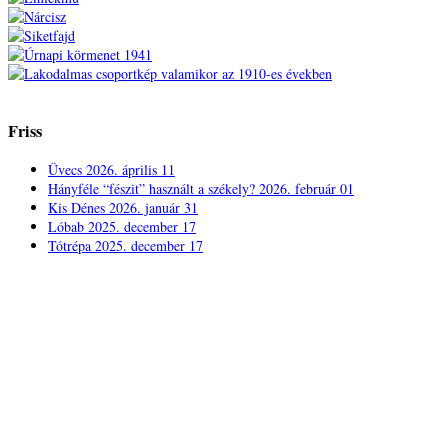
Friss
Üvecs
2026. április 11
Hányféle “fészit” használt a székely?
2026. február 01
Kis Dénes
2026. január 31
Lóbab
2025. december 17
Tótrépa
2025. december 17