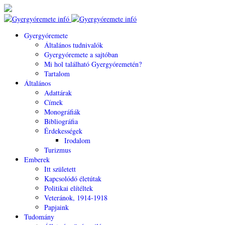
Gyergyóremete
Általános tudnivalók
Gyergyóremete a sajtóban
Mi hol található Gyergyóremetén?
Tartalom
Általános
Adattárak
Címek
Monográfiák
Bibliográfia
Érdekességek
Irodalom
Turizmus
Emberek
Itt született
Kapcsolódó életútak
Politikai elítéltek
Veteránok, 1914-1918
Papjaink
Tudomány