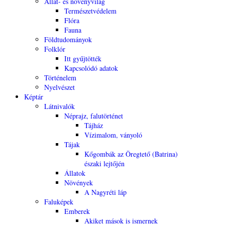
Állat- és növényvilág
Természetvédelem
Flóra
Fauna
Földtudományok
Folklór
Itt gyűjtötték
Kapcsolódó adatok
Történelem
Nyelvészet
Képtár
Látnivalók
Néprajz, falutörténet
Tájház
Vízimalom, ványoló
Tájak
Kőgombák az Öregtető (Batrina)
északi lejtőjén
Állatok
Növények
A Nagyréti láp
Faluképek
Emberek
Akiket mások is ismernek