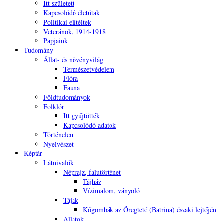
Itt született
Kapcsolódó életútak
Politikai elítéltek
Veteránok, 1914-1918
Papjaink
Tudomány
Állat- és növényvilág
Természetvédelem
Flóra
Fauna
Földtudományok
Folklór
Itt gyűjtötték
Kapcsolódó adatok
Történelem
Nyelvészet
Képtár
Látnivalók
Néprajz, falutörténet
Tájház
Vízimalom, ványoló
Tájak
Kőgombák az Öregtető (Batrina) északi lejtőjén
Állatok