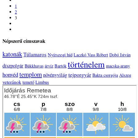
1
2
3
Népszerű címszavak
katonák
Túlamaros
Nyírszegi híd
Laczkó Vass Róbert
Dobó István
történelem
díszpolgár
Bükkhavas
árvíz
Bartók
macska-arany
templom
honvéd
növényvilág
tejporgyár
Bakta csorgója
Alszeg
veteránok
temető
Limbus