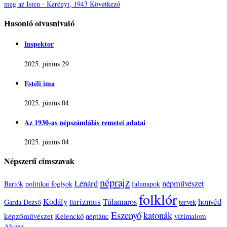
meg az Isten - Kerényi, 1943
Következő
Hasonló olvasnivaló
Inspektor
2025. június 29
Estéli ima
2025. június 04
Az 1930-as népszámlálás remetei adatai
2025. június 04
Népszerű címszavak
néprajz
Lénárd
népművészet
Bartók
politikai foglyok
falunapok
folklór
turizmus
honvéd
Kodály
Túlamaros
Garda Dezső
tervek
Eszenyő
katonák
képzőművészet
Kelenckő
néptánc
vízimalom
Alszeg