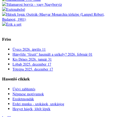
Friss
Üvecs
2026. április 11
Hányféle “fészit” használt a székely?
2026. február 01
Kis Dénes
2026. január 31
Lóbab
2025. december 17
Tótrépa
2025. december 17
Hasonló cikkek
Újévi zabhintés
Népmese motívumok
Eredetmondák
Erdei munka - szokások, szokásjog
Hegyet hágék, lőtőt lépék