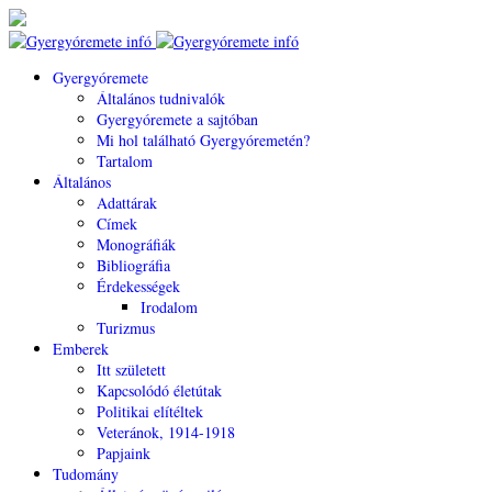
Gyergyóremete
Általános tudnivalók
Gyergyóremete a sajtóban
Mi hol található Gyergyóremetén?
Tartalom
Általános
Adattárak
Címek
Monográfiák
Bibliográfia
Érdekességek
Irodalom
Turizmus
Emberek
Itt született
Kapcsolódó életútak
Politikai elítéltek
Veteránok, 1914-1918
Papjaink
Tudomány