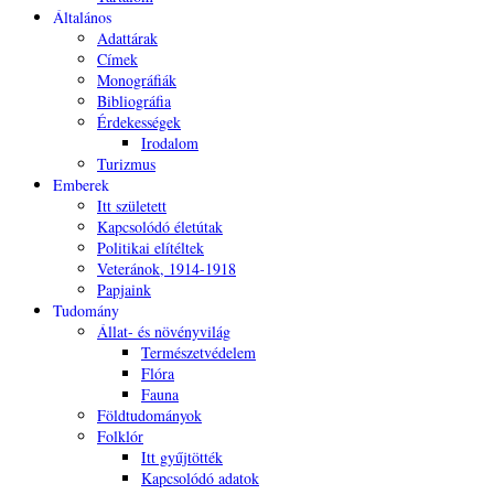
Általános
Adattárak
Címek
Monográfiák
Bibliográfia
Érdekességek
Irodalom
Turizmus
Emberek
Itt született
Kapcsolódó életútak
Politikai elítéltek
Veteránok, 1914-1918
Papjaink
Tudomány
Állat- és növényvilág
Természetvédelem
Flóra
Fauna
Földtudományok
Folklór
Itt gyűjtötték
Kapcsolódó adatok