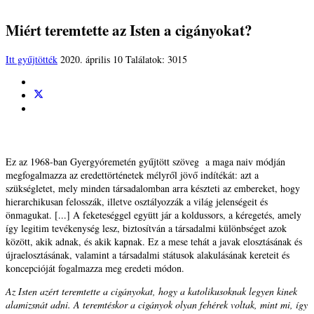
Miért teremtette az Isten a cigányokat?
Itt gyűjtötték
2020. április 10
Találatok: 3015
Ez az 1968-ban Gyergyóremetén gyűjtött szöveg a maga naiv módján
megfogalmazza az eredettörténetek mélyről jövő indítékát: azt a
szükségletet, mely minden társadalomban arra készteti az embereket, hogy
hierarchikusan felosszák, illetve osztályozzák a világ jelenségeit és
önmagukat. [...] A feketeséggel együtt jár a koldussors, a kéregetés, amely
így legitim tevékenység lesz, biztosítván a társadalmi különbséget azok
között, akik adnak, és akik kapnak. Ez a mese tehát a javak elosztásának és
újraelosztásának, valamint a társadalmi státusok alakulásának kereteit és
koncepcióját fogalmazza meg eredeti módon.
Az Isten azért teremtette a cigányokat, hogy a katolikusoknak legyen kinek
alamizsnát adni. A teremtéskor a cigányok olyan fehérek voltak, mint mi, így