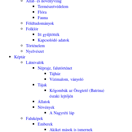
Állat- és növényvilág
Természetvédelem
Flóra
Fauna
Földtudományok
Folklór
Itt gyűjtötték
Kapcsolódó adatok
Történelem
Nyelvészet
Képtár
Látnivalók
Néprajz, falutörténet
Tájház
Vízimalom, ványoló
Tájak
Kőgombák az Öregtető (Batrina)
északi lejtőjén
Állatok
Növények
A Nagyréti láp
Faluképek
Emberek
Akiket mások is ismernek