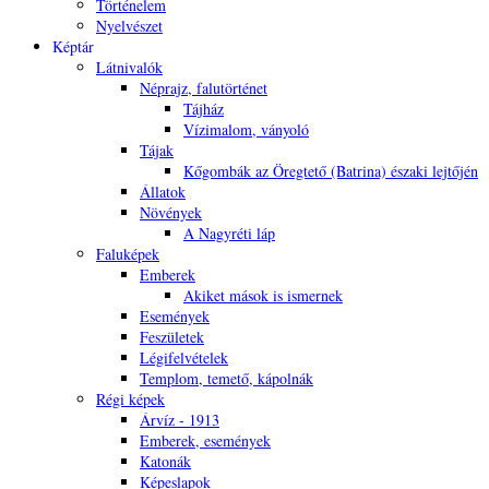
Történelem
Nyelvészet
Képtár
Látnivalók
Néprajz, falutörténet
Tájház
Vízimalom, ványoló
Tájak
Kőgombák az Öregtető (Batrina) északi lejtőjén
Állatok
Növények
A Nagyréti láp
Faluképek
Emberek
Akiket mások is ismernek
Események
Feszületek
Légifelvételek
Templom, temető, kápolnák
Régi képek
Árvíz - 1913
Emberek, események
Katonák
Képeslapok