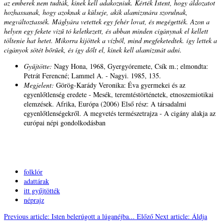
az emberek nem tudták, kinek kell adakozniuk. Kérték Istent, hogy áldozatot
hozhassanak, hogy azoknak a külseje, akik alamizsnára szorulnak,
megváltoztassék. Máglyára vetettek egy fehér lovat, és megégették. Azon a
helyen egy fekete vizű tó keletkezett, és abban minden cigánynak el kellett
töltenie hat hetet. Mikorra kijöttek a vízből, mind megfeketedtek. így lettek a
cigányok sötét bőrűek, és így dőlt el, kinek kell alamizsnát adni.
Gyűjtötte:
Nagy Hona, 1968, Gyergyóremete, Csík m.; elmondta:
Petrát Ferencné; Lammel A. - Nagyi. 1985, 135.
Megjelent:
Görög-Karády Veronika: Éva gyermekei és az
egyenlőtlenség eredete - Mesék, teremtéstörténetek, etnoszemiotikai
elemzések. Afrika, Európa (2006) Első rész: A társadalmi
egyenlőtlenségekről.
A megvetés természetrajza - A cigány alakja az
európai népi gondolkodásban
folklór
adattárak
itt gyűjtötték
néprajz
Previous article: Isten belerúgott a lúganéjba...
Előző
Next article: Áldja