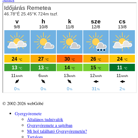
© 2002-2026 webGóbé
Gyergyóremete
Általános tudnivalók
Gyergyóremete a sajtóban
Mi hol található Gyergyóremetén?
Tartalom