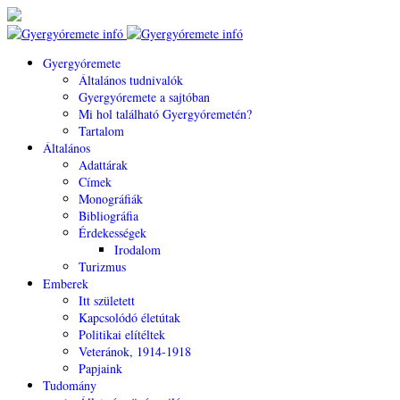
Gyergyóremete
Általános tudnivalók
Gyergyóremete a sajtóban
Mi hol található Gyergyóremetén?
Tartalom
Általános
Adattárak
Címek
Monográfiák
Bibliográfia
Érdekességek
Irodalom
Turizmus
Emberek
Itt született
Kapcsolódó életútak
Politikai elítéltek
Veteránok, 1914-1918
Papjaink
Tudomány