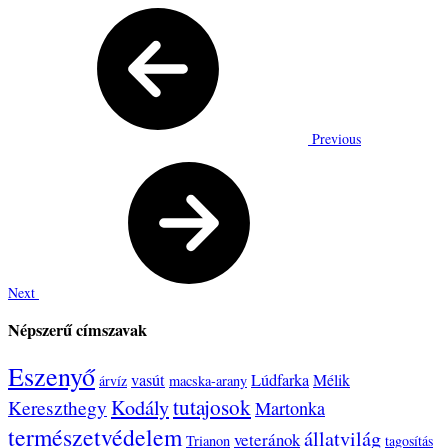
Previous
Next
Népszerű címszavak
Eszenyő
vasút
Lúdfarka
Mélik
árvíz
macska-arany
tutajosok
Kodály
Kereszthegy
Martonka
természetvédelem
állatvilág
veteránok
Trianon
tagosítás