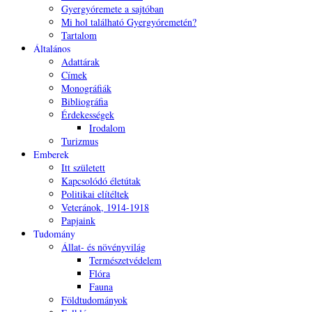
Gyergyóremete a sajtóban
Mi hol található Gyergyóremetén?
Tartalom
Általános
Adattárak
Címek
Monográfiák
Bibliográfia
Érdekességek
Irodalom
Turizmus
Emberek
Itt született
Kapcsolódó életútak
Politikai elítéltek
Veteránok, 1914-1918
Papjaink
Tudomány
Állat- és növényvilág
Természetvédelem
Flóra
Fauna
Földtudományok