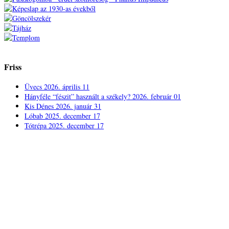
Friss
Üvecs
2026. április 11
Hányféle “fészit” használt a székely?
2026. február 01
Kis Dénes
2026. január 31
Lóbab
2025. december 17
Tótrépa
2025. december 17