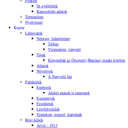
Folklór
Itt gyűjtötték
Kapcsolódó adatok
Történelem
Nyelvészet
Képtár
Látnivalók
Néprajz, falutörténet
Tájház
Vízimalom, ványoló
Tájak
Kőgombák az Öregtető (Batrina) északi lejtőjén
Állatok
Növények
A Nagyréti láp
Faluképek
Emberek
Akiket mások is ismernek
Események
Feszületek
Légifelvételek
Templom, temető, kápolnák
Régi képek
Árvíz - 1913