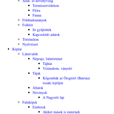
Állat- és növényvilág
Természetvédelem
Flóra
Fauna
Földtudományok
Folklór
Itt gyűjtötték
Kapcsolódó adatok
Történelem
Nyelvészet
Képtár
Látnivalók
Néprajz, falutörténet
Tájház
Vízimalom, ványoló
Tájak
Kőgombák az Öregtető (Batrina)
északi lejtőjén
Állatok
Növények
A Nagyréti láp
Faluképek
Emberek
Akiket mások is ismernek