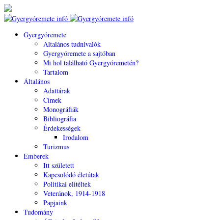
Gyergyóremete
Általános tudnivalók
Gyergyóremete a sajtóban
Mi hol található Gyergyóremetén?
Tartalom
Általános
Adattárak
Címek
Monográfiák
Bibliográfia
Érdekességek
Irodalom
Turizmus
Emberek
Itt született
Kapcsolódó életútak
Politikai elítéltek
Veteránok, 1914-1918
Papjaink
Tudomány