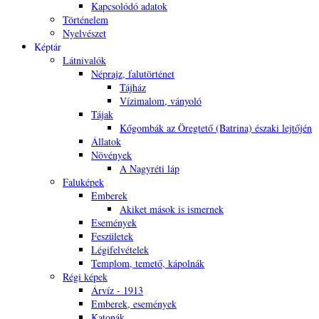
Kapcsolódó adatok
Történelem
Nyelvészet
Képtár
Látnivalók
Néprajz, falutörténet
Tájház
Vízimalom, ványoló
Tájak
Kőgombák az Öregtető (Batrina) északi lejtőjén
Állatok
Növények
A Nagyréti láp
Faluképek
Emberek
Akiket mások is ismernek
Események
Feszületek
Légifelvételek
Templom, temető, kápolnák
Régi képek
Árvíz - 1913
Emberek, események
Katonák