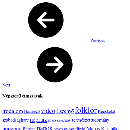
Previous
Next
Népszerű címszavak
folklór
video
irodalom
Eszenyő
Kecskekő
Hazanéző
néprajz
természettudomány
szabadságharc
macska-arany
papok
népzene
Maros
Kicsibükk
Batrina
gyógyfürdő
orvos