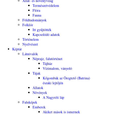
Állat- és növényvilág
Természetvédelem
Flóra
Fauna
Földtudományok
Folklór
Itt gyűjtötték
Kapcsolódó adatok
Történelem
Nyelvészet
Képtár
Látnivalók
Néprajz, falutörténet
Tájház
Vízimalom, ványoló
Tájak
Kőgombák az Öregtető (Batrina)
északi lejtőjén
Állatok
Növények
A Nagyréti láp
Faluképek
Emberek
Akiket mások is ismernek