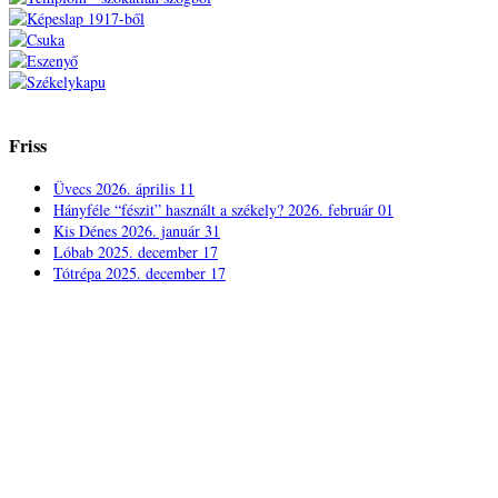
Friss
Üvecs
2026. április 11
Hányféle “fészit” használt a székely?
2026. február 01
Kis Dénes
2026. január 31
Lóbab
2025. december 17
Tótrépa
2025. december 17