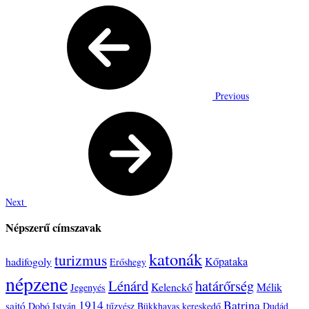
Previous
Next
Népszerű címszavak
katonák
turizmus
hadifogoly
Kőpataka
Erőshegy
népzene
Lénárd
határőrség
Kelenckő
Mélik
Jegenyés
1914
Batrina
sajtó
Dobó István
tűzvész
Bükkhavas
kereskedő
Dudád