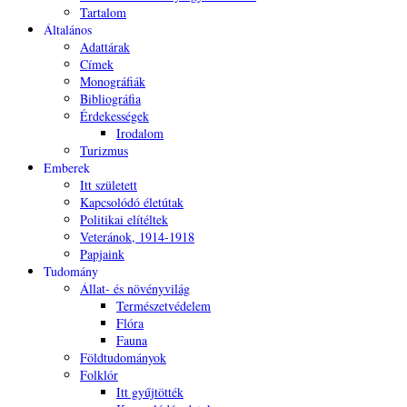
Tartalom
Általános
Adattárak
Címek
Monográfiák
Bibliográfia
Érdekességek
Irodalom
Turizmus
Emberek
Itt született
Kapcsolódó életútak
Politikai elítéltek
Veteránok, 1914-1918
Papjaink
Tudomány
Állat- és növényvilág
Természetvédelem
Flóra
Fauna
Földtudományok
Folklór
Itt gyűjtötték