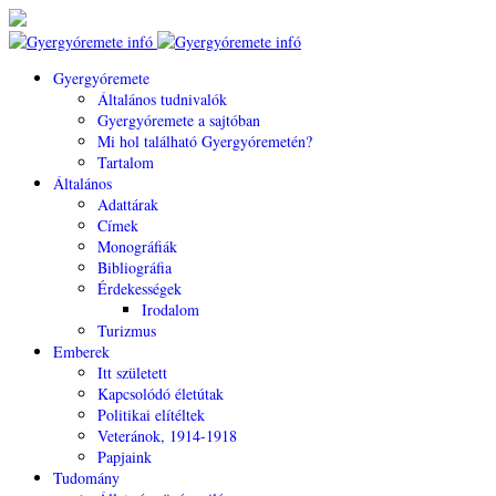
Gyergyóremete
Általános tudnivalók
Gyergyóremete a sajtóban
Mi hol található Gyergyóremetén?
Tartalom
Általános
Adattárak
Címek
Monográfiák
Bibliográfia
Érdekességek
Irodalom
Turizmus
Emberek
Itt született
Kapcsolódó életútak
Politikai elítéltek
Veteránok, 1914-1918
Papjaink
Tudomány