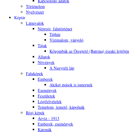
Kapcsolódó adatok
Történelem
Nyelvészet
Képtár
Látnivalók
Néprajz, falutörténet
Tájház
Vízimalom, ványoló
Tájak
Kőgombák az Öregtető (Batrina) északi lejtőjén
Állatok
Növények
A Nagyréti láp
Faluképek
Emberek
Akiket mások is ismernek
Események
Feszületek
Légifelvételek
Templom, temető, kápolnák
Régi képek
Árvíz - 1913
Emberek, események
Katonák