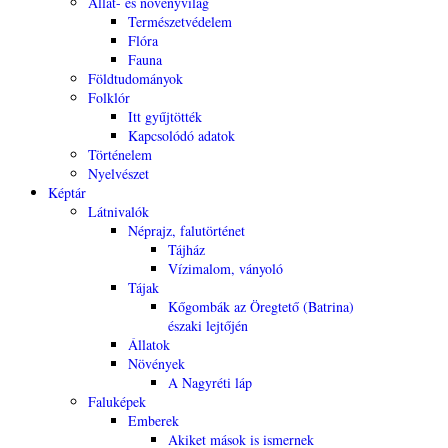
Állat- és növényvilág
Természetvédelem
Flóra
Fauna
Földtudományok
Folklór
Itt gyűjtötték
Kapcsolódó adatok
Történelem
Nyelvészet
Képtár
Látnivalók
Néprajz, falutörténet
Tájház
Vízimalom, ványoló
Tájak
Kőgombák az Öregtető (Batrina)
északi lejtőjén
Állatok
Növények
A Nagyréti láp
Faluképek
Emberek
Akiket mások is ismernek