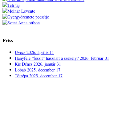
Friss
Üvecs
2026. április 11
Hányféle “fészit” használt a székely?
2026. február 01
Kis Dénes
2026. január 31
Lóbab
2025. december 17
Tótrépa
2025. december 17