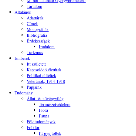
Mi hol található Gyergyóremetén?
Tartalom
Általános
Adattárak
Címek
Monográfiák
Bibliográfia
Érdekességek
Irodalom
Turizmus
Emberek
Itt született
Kapcsolódó életútak
Politikai elítéltek
Veteránok, 1914-1918
Papjaink
Tudomány
Állat- és növényvilág
Természetvédelem
Flóra
Fauna
Földtudományok
Folklór
Itt gyűjtötték