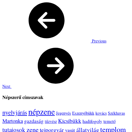
Previous
Next
Népszerű címszavak
népzene
nyelvjárás
Jegenyés
Eszenyőbükk
kovács
Székhavas
Kicsibükk
Martonka
gazdaság
hadifogoly
temető
tűzvész
templom
zene
tutajosok
tejporgyár
állatvilág
vasút