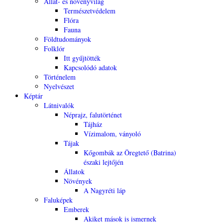
Állat- és növényvilág
Természetvédelem
Flóra
Fauna
Földtudományok
Folklór
Itt gyűjtötték
Kapcsolódó adatok
Történelem
Nyelvészet
Képtár
Látnivalók
Néprajz, falutörténet
Tájház
Vízimalom, ványoló
Tájak
Kőgombák az Öregtető (Batrina)
északi lejtőjén
Állatok
Növények
A Nagyréti láp
Faluképek
Emberek
Akiket mások is ismernek