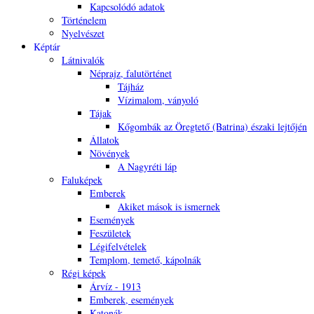
Kapcsolódó adatok
Történelem
Nyelvészet
Képtár
Látnivalók
Néprajz, falutörténet
Tájház
Vízimalom, ványoló
Tájak
Kőgombák az Öregtető (Batrina) északi lejtőjén
Állatok
Növények
A Nagyréti láp
Faluképek
Emberek
Akiket mások is ismernek
Események
Feszületek
Légifelvételek
Templom, temető, kápolnák
Régi képek
Árvíz - 1913
Emberek, események
Katonák