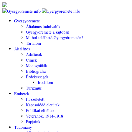
Gyergyóremete
Általános tudnivalók
Gyergyóremete a sajtóban
Mi hol található Gyergyóremetén?
Tartalom
Általános
Adattárak
Címek
Monográfiák
Bibliográfia
Érdekességek
Irodalom
Turizmus
Emberek
Itt született
Kapcsolódó életútak
Politikai elítéltek
Veteránok, 1914-1918
Papjaink
Tudomány