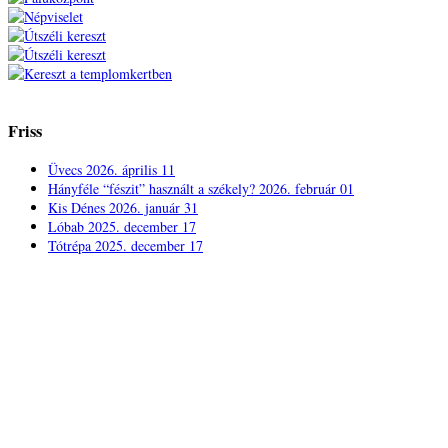
Friss
Üvecs
2026. április 11
Hányféle “fészit” használt a székely?
2026. február 01
Kis Dénes
2026. január 31
Lóbab
2025. december 17
Tótrépa
2025. december 17