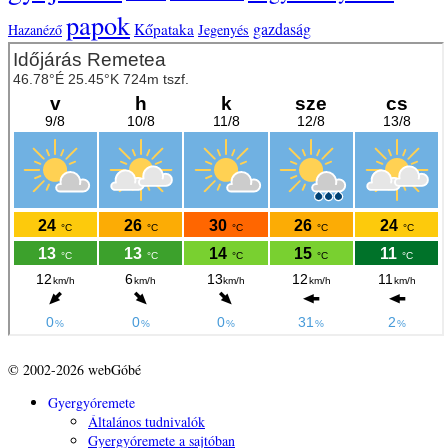
papok
gazdaság
Kőpataka
Hazanéző
Jegenyés
© 2002-2026 webGóbé
Gyergyóremete
Általános tudnivalók
Gyergyóremete a sajtóban