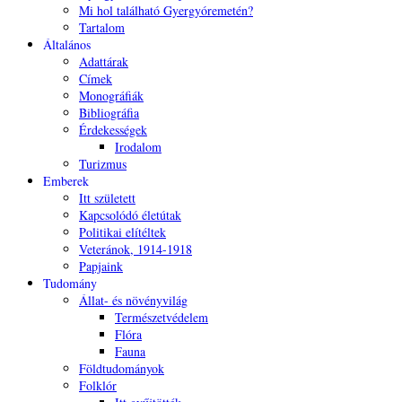
Mi hol található Gyergyóremetén?
Tartalom
Általános
Adattárak
Címek
Monográfiák
Bibliográfia
Érdekességek
Irodalom
Turizmus
Emberek
Itt született
Kapcsolódó életútak
Politikai elítéltek
Veteránok, 1914-1918
Papjaink
Tudomány
Állat- és növényvilág
Természetvédelem
Flóra
Fauna
Földtudományok
Folklór