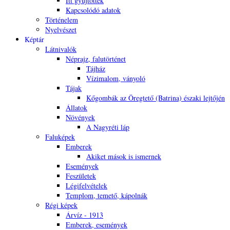
Itt gyűjtötték
Kapcsolódó adatok
Történelem
Nyelvészet
Képtár
Látnivalók
Néprajz, falutörténet
Tájház
Vízimalom, ványoló
Tájak
Kőgombák az Öregtető (Batrina) északi lejtőjén
Állatok
Növények
A Nagyréti láp
Faluképek
Emberek
Akiket mások is ismernek
Események
Feszületek
Légifelvételek
Templom, temető, kápolnák
Régi képek
Árvíz - 1913
Emberek, események