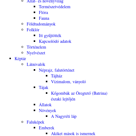
Állat- és növényvilág
Természetvédelem
Flóra
Fauna
Földtudományok
Folklór
Itt gyűjtötték
Kapcsolódó adatok
Történelem
Nyelvészet
Képtár
Látnivalók
Néprajz, falutörténet
Tájház
Vízimalom, ványoló
Tájak
Kőgombák az Öregtető (Batrina)
északi lejtőjén
Állatok
Növények
A Nagyréti láp
Faluképek
Emberek
Akiket mások is ismernek