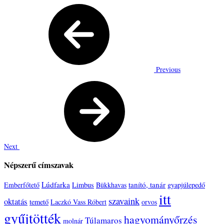
Previous
Next
Népszerű címszavak
Lúdfarka
tanító, tanár
Emberfőtető
Limbus
Bükkhavas
gyapjúlepedő
itt
szavaink
oktatás
temető
Laczkó Vass Róbert
orvos
gyűjtötték
hagyományőrzés
Túlamaros
molnár