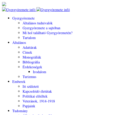
Gyergyóremete
Általános tudnivalók
Gyergyóremete a sajtóban
Mi hol található Gyergyóremetén?
Tartalom
Általános
Adattárak
Címek
Monográfiák
Bibliográfia
Érdekességek
Irodalom
Turizmus
Emberek
Itt született
Kapcsolódó életútak
Politikai elítéltek
Veteránok, 1914-1918
Papjaink
Tudomány