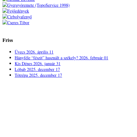
Friss
Üvecs
2026. április 11
Hányféle “fészit” használt a székely?
2026. február 01
Kis Dénes
2026. január 31
Lóbab
2025. december 17
Tótrépa
2025. december 17