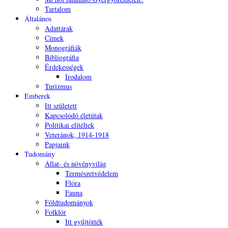
Tartalom
Általános
Adattárak
Címek
Monográfiák
Bibliográfia
Érdekességek
Irodalom
Turizmus
Emberek
Itt született
Kapcsolódó életútak
Politikai elítéltek
Veteránok, 1914-1918
Papjaink
Tudomány
Állat- és növényvilág
Természetvédelem
Flóra
Fauna
Földtudományok
Folklór
Itt gyűjtötték