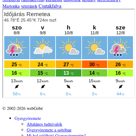
Csutakfalva
Martonka
veteránok
© 2002-2026 webGóbé
Gyergyóremete
Általános tudnivalók
Gyergyóremete a sajtóban
Mi hol található Gyergyóremetén?