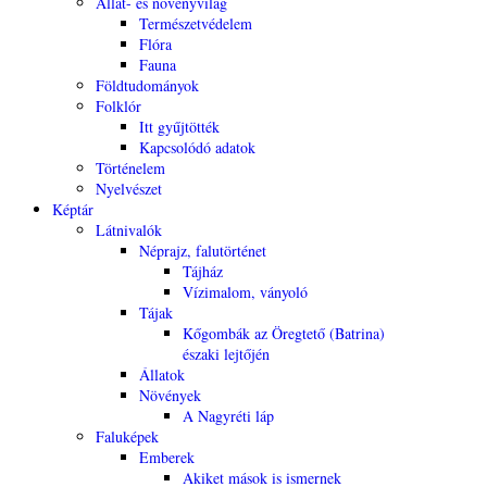
Állat- és növényvilág
Természetvédelem
Flóra
Fauna
Földtudományok
Folklór
Itt gyűjtötték
Kapcsolódó adatok
Történelem
Nyelvészet
Képtár
Látnivalók
Néprajz, falutörténet
Tájház
Vízimalom, ványoló
Tájak
Kőgombák az Öregtető (Batrina)
északi lejtőjén
Állatok
Növények
A Nagyréti láp
Faluképek
Emberek
Akiket mások is ismernek