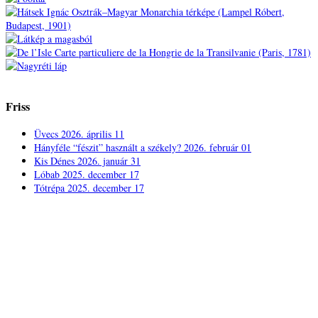
Friss
Üvecs
2026. április 11
Hányféle “fészit” használt a székely?
2026. február 01
Kis Dénes
2026. január 31
Lóbab
2025. december 17
Tótrépa
2025. december 17