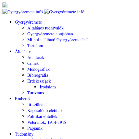
Gyergyóremete
Általános tudnivalók
Gyergyóremete a sajtóban
Mi hol található Gyergyóremetén?
Tartalom
Általános
Adattárak
Címek
Monográfiák
Bibliográfia
Érdekességek
Irodalom
Turizmus
Emberek
Itt született
Kapcsolódó életútak
Politikai elítéltek
Veteránok, 1914-1918
Papjaink
Tudomány