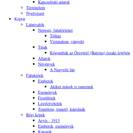
Kapcsolódó adatok
Történelem
Nyelvészet
Képtár
Látnivalók
Néprajz, falutörténet
Tájház
Vízimalom, ványoló
Tájak
Kőgombák az Öregtető (Batrina) északi lejtőjén
Állatok
Növények
A Nagyréti láp
Faluképek
Emberek
Akiket mások is ismernek
Események
Feszületek
Légifelvételek
Templom, temető, kápolnák
Régi képek
Árvíz - 1913
Emberek, események
Katonák