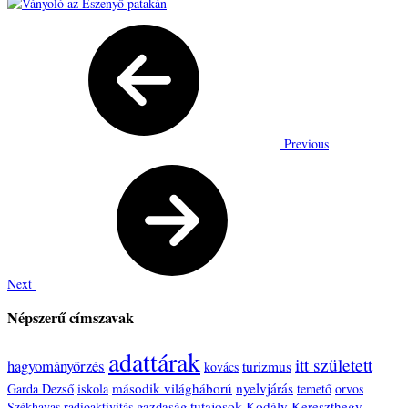
Previous
Next
Népszerű címszavak
adattárak
itt született
hagyományőrzés
turizmus
kovács
második világháború
nyelvjárás
Garda Dezső
iskola
temető
orvos
tutajosok
Kodály
Kereszthegy
Székhavas
radioaktivitás
gazdaság