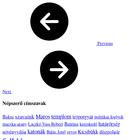
Previous
Next
Népszerű címszavak
templom
Maros
szavaink
tejporgyár
Bakta
politikai foglyok
határőrség
Batrina
macska-arany
Laczkó Vass Róbert
kereskedő
katonák
növényvilág
Kicsibükk
díszpolgár
Balás Jenő
orvos