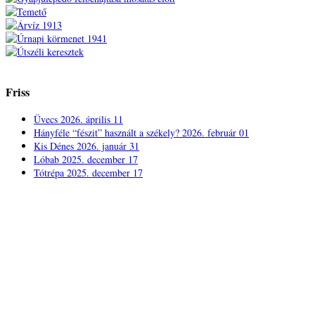
Friss
Üvecs
2026. április 11
Hányféle “fészit” használt a székely?
2026. február 01
Kis Dénes
2026. január 31
Lóbab
2025. december 17
Tótrépa
2025. december 17