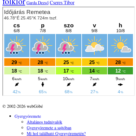
folklór
Cseres Tibor
Garda Dezső
© 2002-2026 webGóbé
Gyergyóremete
Általános tudnivalók
Gyergyóremete a sajtóban
Mi hol található Gyergyóremetén?