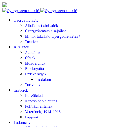
Gyergyóremete
Általános tudnivalók
Gyergyóremete a sajtóban
Mi hol található Gyergyóremetén?
Tartalom
Általános
Adattárak
Címek
Monográfiák
Bibliográfia
Érdekességek
Irodalom
Turizmus
Emberek
Itt született
Kapcsolódó életútak
Politikai elítéltek
Veteránok, 1914-1918
Papjaink
Tudomány