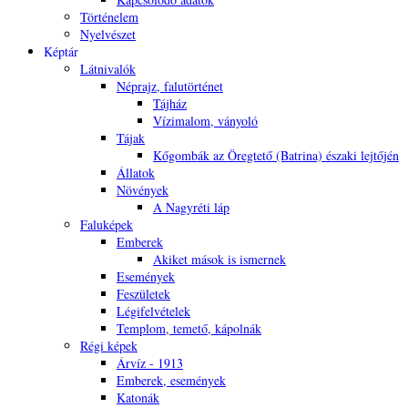
Történelem
Nyelvészet
Képtár
Látnivalók
Néprajz, falutörténet
Tájház
Vízimalom, ványoló
Tájak
Kőgombák az Öregtető (Batrina) északi lejtőjén
Állatok
Növények
A Nagyréti láp
Faluképek
Emberek
Akiket mások is ismernek
Események
Feszületek
Légifelvételek
Templom, temető, kápolnák
Régi képek
Árvíz - 1913
Emberek, események
Katonák