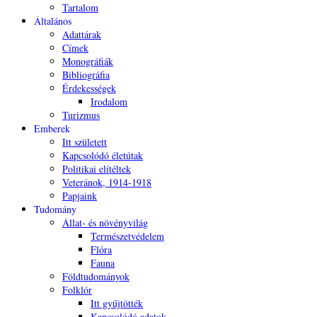
Tartalom
Általános
Adattárak
Címek
Monográfiák
Bibliográfia
Érdekességek
Irodalom
Turizmus
Emberek
Itt született
Kapcsolódó életútak
Politikai elítéltek
Veteránok, 1914-1918
Papjaink
Tudomány
Állat- és növényvilág
Természetvédelem
Flóra
Fauna
Földtudományok
Folklór
Itt gyűjtötték
Kapcsolódó adatok