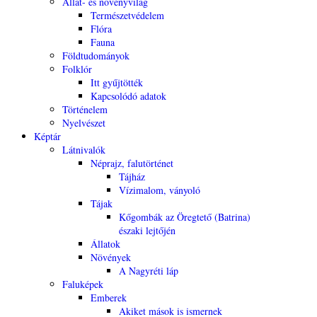
Állat- és növényvilág
Természetvédelem
Flóra
Fauna
Földtudományok
Folklór
Itt gyűjtötték
Kapcsolódó adatok
Történelem
Nyelvészet
Képtár
Látnivalók
Néprajz, falutörténet
Tájház
Vízimalom, ványoló
Tájak
Kőgombák az Öregtető (Batrina)
északi lejtőjén
Állatok
Növények
A Nagyréti láp
Faluképek
Emberek
Akiket mások is ismernek