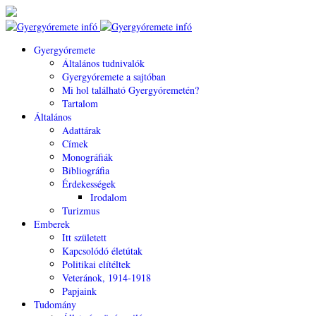
Gyergyóremete
Általános tudnivalók
Gyergyóremete a sajtóban
Mi hol található Gyergyóremetén?
Tartalom
Általános
Adattárak
Címek
Monográfiák
Bibliográfia
Érdekességek
Irodalom
Turizmus
Emberek
Itt született
Kapcsolódó életútak
Politikai elítéltek
Veteránok, 1914-1918
Papjaink
Tudomány