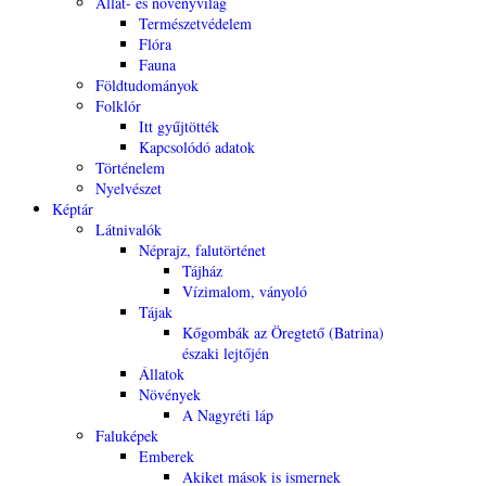
Állat- és növényvilág
Természetvédelem
Flóra
Fauna
Földtudományok
Folklór
Itt gyűjtötték
Kapcsolódó adatok
Történelem
Nyelvészet
Képtár
Látnivalók
Néprajz, falutörténet
Tájház
Vízimalom, ványoló
Tájak
Kőgombák az Öregtető (Batrina)
északi lejtőjén
Állatok
Növények
A Nagyréti láp
Faluképek
Emberek
Akiket mások is ismernek