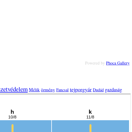
Powered by
Phoca Gallery
szetvédelem
tejporgyár
gazdaság
Mélik
örmény
Fancsal
Dudád