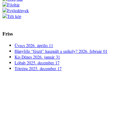
Friss
Üvecs
2026. április 11
Hányféle “fészit” használt a székely?
2026. február 01
Kis Dénes
2026. január 31
Lóbab
2025. december 17
Tótrépa
2025. december 17