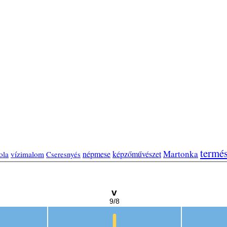
termé
Martonka
népmese
képzőművészet
ola
vízimalom
Cseresnyés