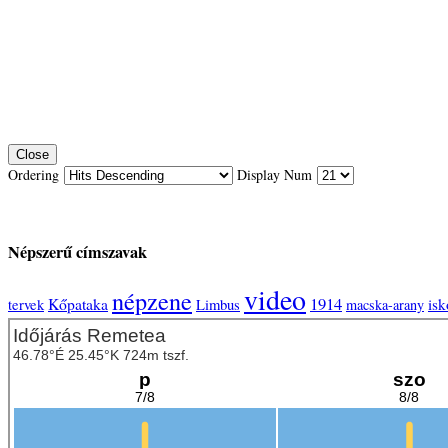
Close
Ordering
Display Num
Népszerű címszavak
video
népzene
1914
Kőpataka
isk
tervek
Limbus
macska-arany