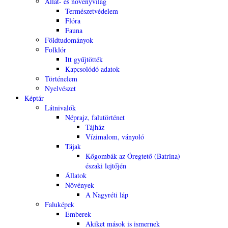
Állat- és növényvilág
Természetvédelem
Flóra
Fauna
Földtudományok
Folklór
Itt gyűjtötték
Kapcsolódó adatok
Történelem
Nyelvészet
Képtár
Látnivalók
Néprajz, falutörténet
Tájház
Vízimalom, ványoló
Tájak
Kőgombák az Öregtető (Batrina)
északi lejtőjén
Állatok
Növények
A Nagyréti láp
Faluképek
Emberek
Akiket mások is ismernek