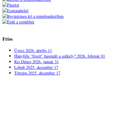
Friss
Üvecs
2026. április 11
Hányféle “fészit” használt a székely?
2026. február 01
Kis Dénes
2026. január 31
Lóbab
2025. december 17
Tótrépa
2025. december 17