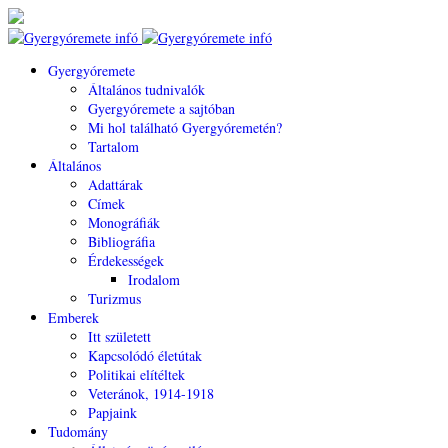
Gyergyóremete
Általános tudnivalók
Gyergyóremete a sajtóban
Mi hol található Gyergyóremetén?
Tartalom
Általános
Adattárak
Címek
Monográfiák
Bibliográfia
Érdekességek
Irodalom
Turizmus
Emberek
Itt született
Kapcsolódó életútak
Politikai elítéltek
Veteránok, 1914-1918
Papjaink
Tudomány