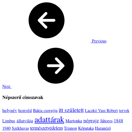
Previous
Next
Népszerű címszavak
itt született
helynév
honvéd
Bakta csorgója
Laczkó Vass Róbert
tervek
adattárak
néprajz
állatvilág
Martonka
1848
Limbus
Jáhoros
természetvédelem
1940
Székhavas
Trianon
Kőpataka
Hazanéző