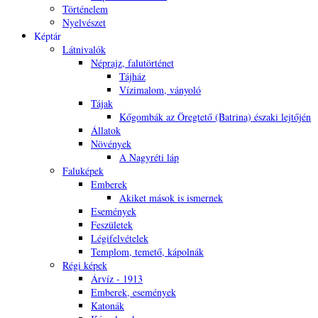
Történelem
Nyelvészet
Képtár
Látnivalók
Néprajz, falutörténet
Tájház
Vízimalom, ványoló
Tájak
Kőgombák az Öregtető (Batrina) északi lejtőjén
Állatok
Növények
A Nagyréti láp
Faluképek
Emberek
Akiket mások is ismernek
Események
Feszületek
Légifelvételek
Templom, temető, kápolnák
Régi képek
Árvíz - 1913
Emberek, események
Katonák