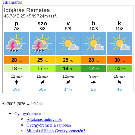
Túlamaros
© 2002-2026 webGóbé
Gyergyóremete
Általános tudnivalók
Gyergyóremete a sajtóban
Mi hol található Gyergyóremetén?