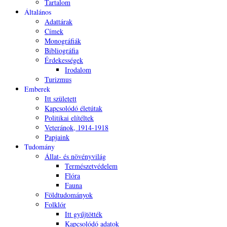
Tartalom
Általános
Adattárak
Címek
Monográfiák
Bibliográfia
Érdekességek
Irodalom
Turizmus
Emberek
Itt született
Kapcsolódó életútak
Politikai elítéltek
Veteránok, 1914-1918
Papjaink
Tudomány
Állat- és növényvilág
Természetvédelem
Flóra
Fauna
Földtudományok
Folklór
Itt gyűjtötték
Kapcsolódó adatok