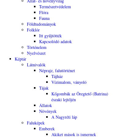
Állat- és növényvilág
Természetvédelem
Flóra
Fauna
Földtudományok
Folklór
Itt gyűjtötték
Kapcsolódó adatok
Történelem
Nyelvészet
Képtár
Látnivalók
Néprajz, falutörténet
Tájház
Vízimalom, ványoló
Tájak
Kőgombák az Öregtető (Batrina)
északi lejtőjén
Állatok
Növények
A Nagyréti láp
Faluképek
Emberek
Akiket mások is ismernek