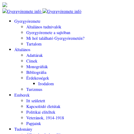
Gyergyóremete
Általános tudnivalók
Gyergyóremete a sajtóban
Mi hol található Gyergyóremetén?
Tartalom
Általános
Adattárak
Címek
Monográfiák
Bibliográfia
Érdekességek
Irodalom
Turizmus
Emberek
Itt született
Kapcsolódó életútak
Politikai elítéltek
Veteránok, 1914-1918
Papjaink
Tudomány