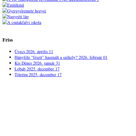
Friss
Üvecs
2026. április 11
Hányféle “fészit” használt a székely?
2026. február 01
Kis Dénes
2026. január 31
Lóbab
2025. december 17
Tótrépa
2025. december 17