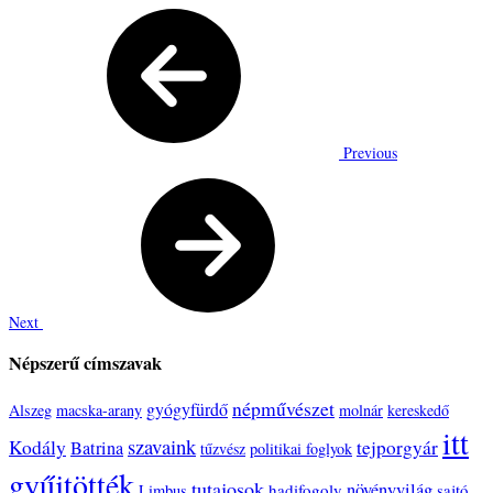
Previous
Next
Népszerű címszavak
népművészet
gyógyfürdő
Alszeg
macska-arany
molnár
kereskedő
itt
szavaink
Kodály
tejporgyár
Batrina
tűzvész
politikai foglyok
gyűjtötték
tutajosok
növényvilág
hadifogoly
sajtó
Limbus