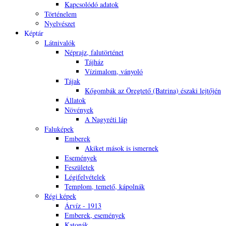
Kapcsolódó adatok
Történelem
Nyelvészet
Képtár
Látnivalók
Néprajz, falutörténet
Tájház
Vízimalom, ványoló
Tájak
Kőgombák az Öregtető (Batrina) északi lejtőjén
Állatok
Növények
A Nagyréti láp
Faluképek
Emberek
Akiket mások is ismernek
Események
Feszületek
Légifelvételek
Templom, temető, kápolnák
Régi képek
Árvíz - 1913
Emberek, események
Katonák