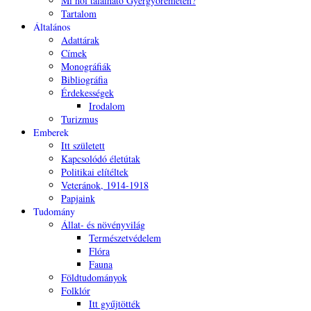
Mi hol található Gyergyóremetén?
Tartalom
Általános
Adattárak
Címek
Monográfiák
Bibliográfia
Érdekességek
Irodalom
Turizmus
Emberek
Itt született
Kapcsolódó életútak
Politikai elítéltek
Veteránok, 1914-1918
Papjaink
Tudomány
Állat- és növényvilág
Természetvédelem
Flóra
Fauna
Földtudományok
Folklór
Itt gyűjtötték