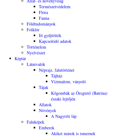
Állat- és növényvilág
Természetvédelem
Flóra
Fauna
Földtudományok
Folklór
Itt gyűjtötték
Kapcsolódó adatok
Történelem
Nyelvészet
Képtár
Látnivalók
Néprajz, falutörténet
Tájház
Vízimalom, ványoló
Tájak
Kőgombák az Öregtető (Batrina)
északi lejtőjén
Állatok
Növények
A Nagyréti láp
Faluképek
Emberek
Akiket mások is ismernek