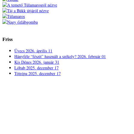
Friss
Üvecs
2026. április 11
Hányféle “fészit” használt a székely?
2026. február 01
Kis Dénes
2026. január 31
Lóbab
2025. december 17
Tótrépa
2025. december 17