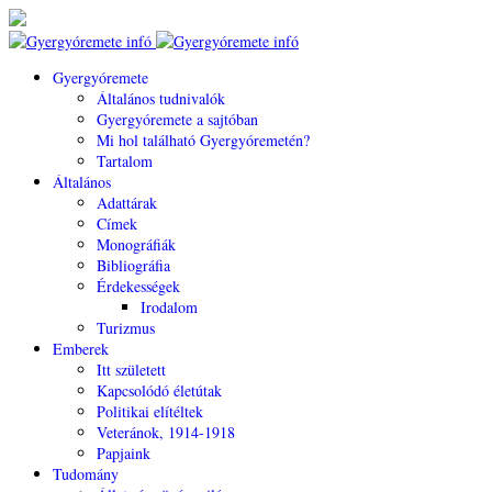
Gyergyóremete
Általános tudnivalók
Gyergyóremete a sajtóban
Mi hol található Gyergyóremetén?
Tartalom
Általános
Adattárak
Címek
Monográfiák
Bibliográfia
Érdekességek
Irodalom
Turizmus
Emberek
Itt született
Kapcsolódó életútak
Politikai elítéltek
Veteránok, 1914-1918
Papjaink
Tudomány