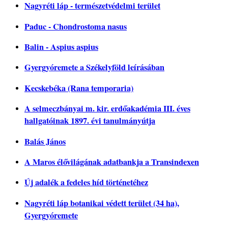
Nagyréti láp - természetvédelmi terület
Paduc - Chondrostoma nasus
Balin - Aspius aspius
Gyergyóremete a Székelyföld leírásában
Kecskebéka (Rana temporaria)
A selmeczbányai m. kir. erdőakadémia III. éves
hallgatóinak 1897. évi tanulmányútja
Balás János
A Maros élővilágának adatbankja a Transindexen
Új adalék a fedeles híd történetéhez
Nagyréti láp botanikai védett terület (34 ha),
Gyergyóremete