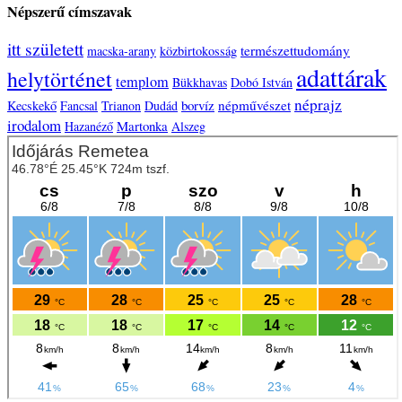
Népszerű címszavak
itt született
természettudomány
macska-arany
közbirtokosság
adattárak
helytörténet
templom
Bükkhavas
Dobó István
néprajz
borvíz
népművészet
Kecskekő
Fancsal
Trianon
Dudád
irodalom
Martonka
Hazanéző
Alszeg