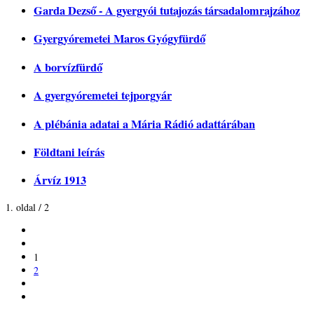
Garda Dezső - A gyergyói tutajozás társadalomrajzához
Gyergyóremetei Maros Gyógyfürdő
A borvízfürdő
A gyergyóremetei tejporgyár
A plébánia adatai a Mária Rádió adattárában
Földtani leírás
Árvíz 1913
1. oldal / 2
1
2