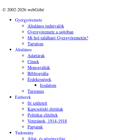
© 2002-2026 webGóbé
Gyergyóremete
Általános tudnivalók
Gyergyóremete a sajtóban
Mi hol található Gyergyóremetén?
Tartalom
Általános
Adattárak
Címek
Monográfiák
Bibliográfia
Érdekességek
Irodalom
Turizmus
Emberek
Itt született
Kapcsolódó életútak
Politikai elítéltek
Veteránok, 1914-1918
Papjaink
Tudomány
Állat- és növényvilág