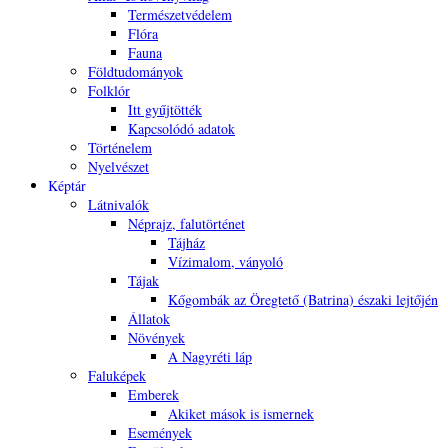
Természetvédelem
Flóra
Fauna
Földtudományok
Folklór
Itt gyűjtötték
Kapcsolódó adatok
Történelem
Nyelvészet
Képtár
Látnivalók
Néprajz, falutörténet
Tájház
Vízimalom, ványoló
Tájak
Kőgombák az Öregtető (Batrina) északi lejtőjén
Állatok
Növények
A Nagyréti láp
Faluképek
Emberek
Akiket mások is ismernek
Események