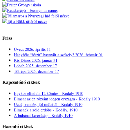
Friss
Üvecs
2026. április 11
Hányféle “fészit” használt a székely?
2026. február 01
Kis Dénes
2026. január 31
Lóbab
2025. december 17
Tótrépa
2025. december 17
Kapcsolódó cikkek
Egykor elindula 12 kőmies - Kodály 1910
Elment az én rózsám idegen országra - Kodály 1910
Uccú, vendég, jól múlattál - Kodály 1910
Elmenék a zöld erdőbe - Kodály, 1910
A búbánat keserűség - Kodály 1910
Hasonló cikkek