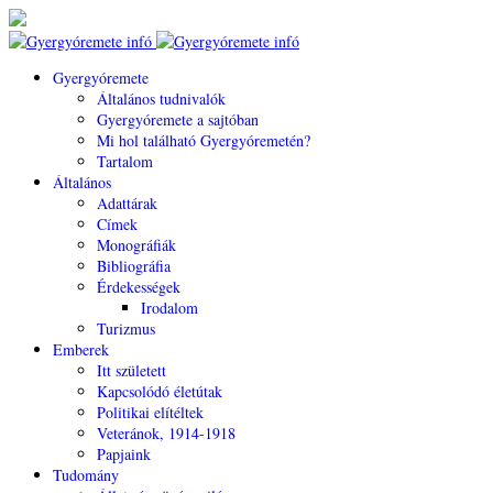
Gyergyóremete
Általános tudnivalók
Gyergyóremete a sajtóban
Mi hol található Gyergyóremetén?
Tartalom
Általános
Adattárak
Címek
Monográfiák
Bibliográfia
Érdekességek
Irodalom
Turizmus
Emberek
Itt született
Kapcsolódó életútak
Politikai elítéltek
Veteránok, 1914-1918
Papjaink
Tudomány