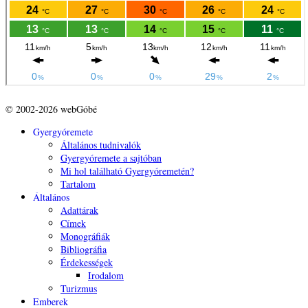
© 2002-2026 webGóbé
Gyergyóremete
Általános tudnivalók
Gyergyóremete a sajtóban
Mi hol található Gyergyóremetén?
Tartalom
Általános
Adattárak
Címek
Monográfiák
Bibliográfia
Érdekességek
Irodalom
Turizmus
Emberek