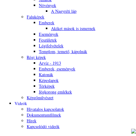
Növények
A Nagyréti láp
Faluképek
Emberek
Akiket mások is ismernek
Események
Feszületek
Légifelvételek
Templom, temető, kápolnák
Régi képek
Árvíz - 1913
Emberek, események
Katonák
Képeslapok
Térképek
Jégkorong emlékek
Képzőművészet
Videók
Hivatalos kapcsolatok
Dokumentumfilmek
Hírek
Kapcsolódó videók