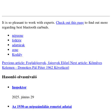
It is so pleasant to work with experts.
Check out this page
to find out more
regarding best bluetooth earbuds.
népzene
folklór
adattárak
zene
Kodály
Previous article: Foglalójegyek, fajegyek
Előző
Next article: Kőműves
Kelemen - Domokos Pál Péter 1962
Következő
Hasonló olvasnivaló
Inspektor
2025. június 29
Az 1930-as népszámlálás remetei adatai