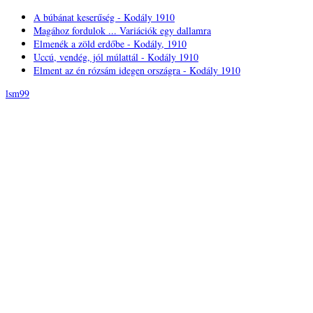
A búbánat keserűség - Kodály 1910
Magához fordulok ... Variációk egy dallamra
Elmenék a zöld erdőbe - Kodály, 1910
Uccú, vendég, jól múlattál - Kodály 1910
Elment az én rózsám idegen országra - Kodály 1910
lsm99