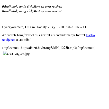
Búsulhatok, amíg élek,Mert én arra reaérek.
Búsulhatok, amíg élek,Mert én arra reaérek.
Gyergyóremete, Csík m. Kodály Z. gy. 1910. SzNd 107 = Pt
Az eredeti hangfelvétel és a kézirat a Zenetudományi Intézet
Bartók
rendjének
adattárából:
{mp3remote}http://db.zti.hu/br/mp3/MH_1275b.mp3{/mp3remote}