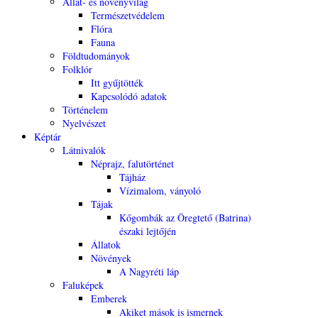
Állat- és növényvilág
Természetvédelem
Flóra
Fauna
Földtudományok
Folklór
Itt gyűjtötték
Kapcsolódó adatok
Történelem
Nyelvészet
Képtár
Látnivalók
Néprajz, falutörténet
Tájház
Vízimalom, ványoló
Tájak
Kőgombák az Öregtető (Batrina)
északi lejtőjén
Állatok
Növények
A Nagyréti láp
Faluképek
Emberek
Akiket mások is ismernek