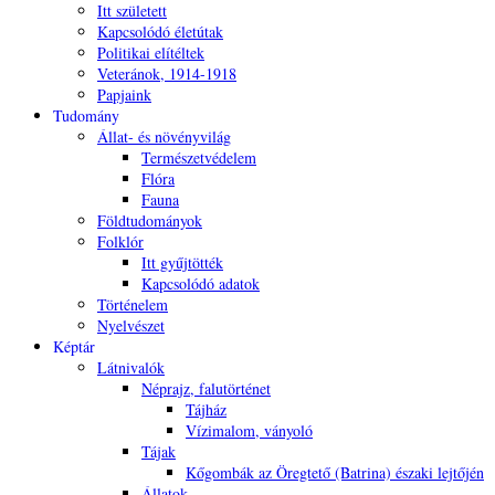
Itt született
Kapcsolódó életútak
Politikai elítéltek
Veteránok, 1914-1918
Papjaink
Tudomány
Állat- és növényvilág
Természetvédelem
Flóra
Fauna
Földtudományok
Folklór
Itt gyűjtötték
Kapcsolódó adatok
Történelem
Nyelvészet
Képtár
Látnivalók
Néprajz, falutörténet
Tájház
Vízimalom, ványoló
Tájak
Kőgombák az Öregtető (Batrina) északi lejtőjén
Állatok