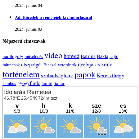
2025. június 04
Adattöredék a remeteiek kivándorlásáról
2025. június 03
Népszerű címszavak
video
honvéd
Batrina
Bakta
hadifogoly
sajtó
művelődés
zene
nyelvjárás
díszpolgár
veteránok
falunapok
Fancsal
történelem
papok
szabadságharc
Kereszthegy
gyógyfürdő
tanító, tanár
Limbus