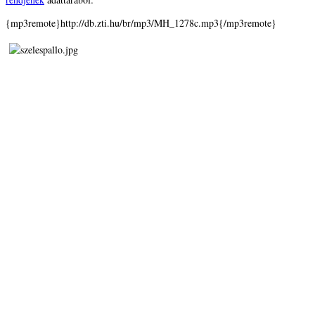
{mp3remote}http://db.zti.hu/br/mp3/MH_1278c.mp3{/mp3remote}