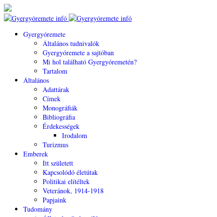
Gyergyóremete
Általános tudnivalók
Gyergyóremete a sajtóban
Mi hol található Gyergyóremetén?
Tartalom
Általános
Adattárak
Címek
Monográfiák
Bibliográfia
Érdekességek
Irodalom
Turizmus
Emberek
Itt született
Kapcsolódó életútak
Politikai elítéltek
Veteránok, 1914-1918
Papjaink
Tudomány