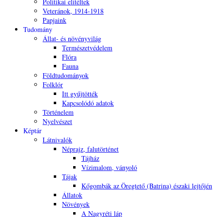
Politikai elítéltek
Veteránok, 1914-1918
Papjaink
Tudomány
Állat- és növényvilág
Természetvédelem
Flóra
Fauna
Földtudományok
Folklór
Itt gyűjtötték
Kapcsolódó adatok
Történelem
Nyelvészet
Képtár
Látnivalók
Néprajz, falutörténet
Tájház
Vízimalom, ványoló
Tájak
Kőgombák az Öregtető (Batrina) északi lejtőjén
Állatok
Növények
A Nagyréti láp