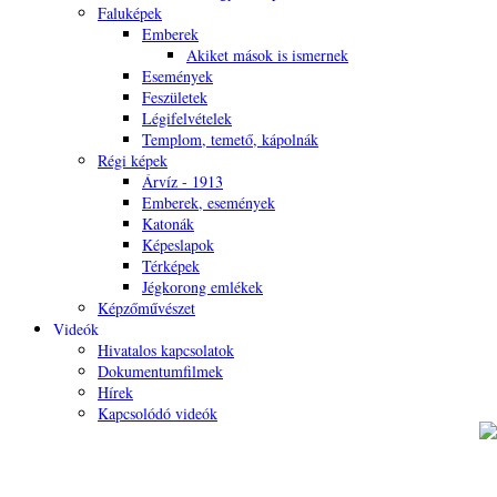
Faluképek
Emberek
Akiket mások is ismernek
Események
Feszületek
Légifelvételek
Templom, temető, kápolnák
Régi képek
Árvíz - 1913
Emberek, események
Katonák
Képeslapok
Térképek
Jégkorong emlékek
Képzőművészet
Videók
Hivatalos kapcsolatok
Dokumentumfilmek
Hírek
Kapcsolódó videók