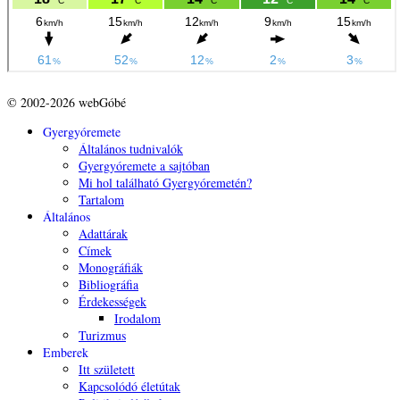
© 2002-2026 webGóbé
Gyergyóremete
Általános tudnivalók
Gyergyóremete a sajtóban
Mi hol található Gyergyóremetén?
Tartalom
Általános
Adattárak
Címek
Monográfiák
Bibliográfia
Érdekességek
Irodalom
Turizmus
Emberek
Itt született
Kapcsolódó életútak