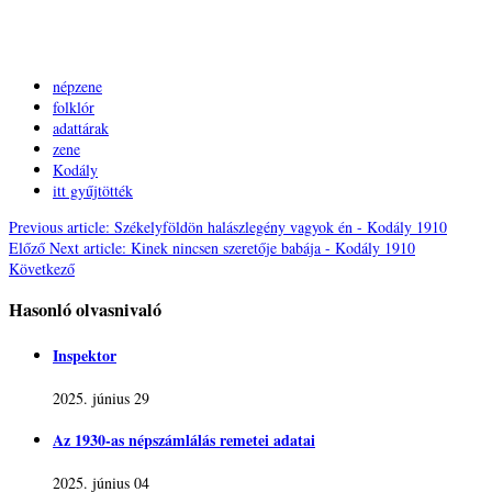
népzene
folklór
adattárak
zene
Kodály
itt gyűjtötték
Previous article: Székelyföldön halászlegény vagyok én - Kodály 1910
Előző
Next article: Kinek nincsen szeretője babája - Kodály 1910
Következő
Hasonló olvasnivaló
Inspektor
2025. június 29
Az 1930-as népszámlálás remetei adatai
2025. június 04