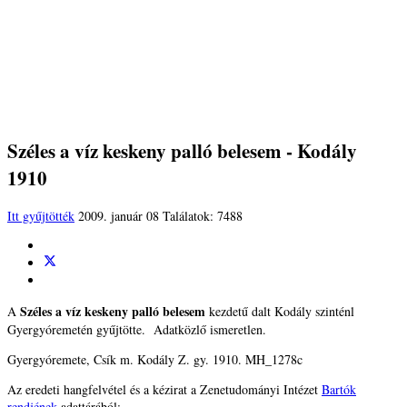
Széles a víz keskeny palló belesem - Kodály
1910
Itt gyűjtötték
2009. január 08
Találatok: 7488
Széles a víz keskeny palló belesem
A
kezdetű dalt Kodály szinténl
Gyergyóremetén gyűjtötte. Adatközlő ismeretlen.
Gyergyóremete, Csík m. Kodály Z. gy. 1910. MH_1278c
Az eredeti hangfelvétel és a kézirat a Zenetudományi Intézet
Bartók
rendjének
adattárából: