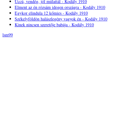
Uccú, vendég, jól múlattál - Kodály 1910
Elment az én rózsám idegen országra - Kodály 1910
Egykor elindula 12 kőmies - Kodály 1910
Székelyföldön halászlegény vagyok én - Kodály 1910
Kinek nincsen szeretője babája - Kodály 1910
lsm99