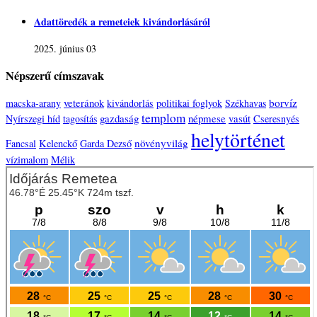
Adattöredék a remeteiek kivándorlásáról
2025. június 03
Népszerű címszavak
veteránok
borvíz
macska-arany
kivándorlás
politikai foglyok
Székhavas
templom
gazdaság
népmese
vasút
Nyírszegi híd
tagosítás
Cseresnyés
helytörténet
növényvilág
Fancsal
Kelenckő
Garda Dezső
vízimalom
Mélik