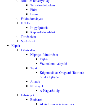
Állat- és növényvilág
Természetvédelem
Flóra
Fauna
Földtudományok
Folklór
Itt gyűjtötték
Kapcsolódó adatok
Történelem
Nyelvészet
Képtár
Látnivalók
Néprajz, falutörténet
Tájház
Vízimalom, ványoló
Tájak
Kőgombák az Öregtető (Batrina)
északi lejtőjén
Állatok
Növények
A Nagyréti láp
Faluképek
Emberek
Akiket mások is ismernek