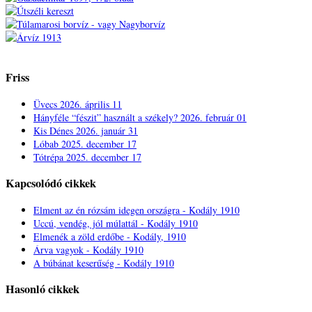
Friss
Üvecs
2026. április 11
Hányféle “fészit” használt a székely?
2026. február 01
Kis Dénes
2026. január 31
Lóbab
2025. december 17
Tótrépa
2025. december 17
Kapcsolódó cikkek
Elment az én rózsám idegen országra - Kodály 1910
Uccú, vendég, jól múlattál - Kodály 1910
Elmenék a zöld erdőbe - Kodály, 1910
Árva vagyok - Kodály 1910
A búbánat keserűség - Kodály 1910
Hasonló cikkek