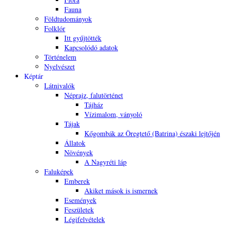
Fauna
Földtudományok
Folklór
Itt gyűjtötték
Kapcsolódó adatok
Történelem
Nyelvészet
Képtár
Látnivalók
Néprajz, falutörténet
Tájház
Vízimalom, ványoló
Tájak
Kőgombák az Öregtető (Batrina) északi lejtőjén
Állatok
Növények
A Nagyréti láp
Faluképek
Emberek
Akiket mások is ismernek
Események
Feszületek
Légifelvételek