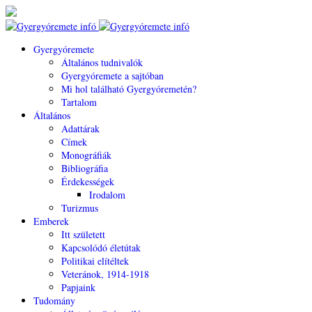
Gyergyóremete
Általános tudnivalók
Gyergyóremete a sajtóban
Mi hol található Gyergyóremetén?
Tartalom
Általános
Adattárak
Címek
Monográfiák
Bibliográfia
Érdekességek
Irodalom
Turizmus
Emberek
Itt született
Kapcsolódó életútak
Politikai elítéltek
Veteránok, 1914-1918
Papjaink
Tudomány