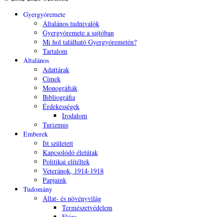
Gyergyóremete
Általános tudnivalók
Gyergyóremete a sajtóban
Mi hol található Gyergyóremetén?
Tartalom
Általános
Adattárak
Címek
Monográfiák
Bibliográfia
Érdekességek
Irodalom
Turizmus
Emberek
Itt született
Kapcsolódó életútak
Politikai elítéltek
Veteránok, 1914-1918
Papjaink
Tudomány
Állat- és növényvilág
Természetvédelem
Flóra