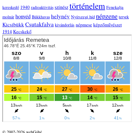
történelem
színész
1940
Fenekalja
kereskedő
radioaktivitás
népzene
helynév
honvéd
Nyírszegi híd
molnár
Bükkhavas
tervek
Csutakfalva
Kicsibükk
népmese
képzőművészet
kivándorlás
1914
Kecskekő
© 2002-2026 webGóbé