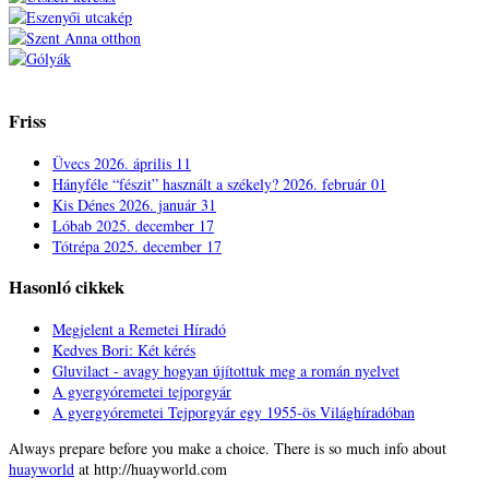
Friss
Üvecs
2026. április 11
Hányféle “fészit” használt a székely?
2026. február 01
Kis Dénes
2026. január 31
Lóbab
2025. december 17
Tótrépa
2025. december 17
Hasonló cikkek
Megjelent a Remetei Híradó
Kedves Bori: Két kérés
Gluvilact - avagy hogyan újítottuk meg a román nyelvet
A gyergyóremetei tejporgyár
A gyergyóremetei Tejporgyár egy 1955-ös Világhíradóban
Always prepare before you make a choice. There is so much info about
huayworld
at http://huayworld.com