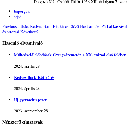
Dolgozó Nő - Családi Tükör 1956 XII. évfolyam 7. szám
tejporgyár
sajtó
Previous article: Kedves Bori: Két kérés
Előző
Next article: Párbaj kaszával
és ostorral
Következő
Hasonló olvasnivaló
Műkedvelő előadások Gyergyóremetén a XX. század első felében
2024. április 29
Kedves Bori: Két kérés
2024. április 28
Új gyermektápszer
2023. szeptember 28
Népszerű címszavak