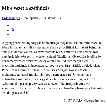
Mire vezet a széthúzás
Érdekességek
2024. április 28
Találatok: 631
A gyergyóremetei tejporgyár nőbizottsága megalakulása óta mindössze két
ízben ült össze: a múlt év decemberében egy politikai kört akart beindítani,
amely kudarcot vallott, és ezév március 8-án, amikor a nők nemzetközi
napjának jelentőségét ismertette. Szigeti Gizella, a nőbizottság felelőse jó
kezdeményező és szervező, de egyedül nem tud eredményt elérni. A
bizottság tagjainak hiányossága az, hogy egymásra hárítják a feladatokat.
Popa Lazar Doina, Uifaleanu Irina, Bara Margit, Kovács Márta
mulasztásukat azzal indokolják, hogy nem érnek rá. Jó lenne, ha a
nőbizottság összeülne, megtárgyalná a tétlenkedés okait, tagjai között
szétosztaná a pártalapszervezet és az üzemi bizottság irányításával
számbavett feladatokat. Ebben az esetben a nőbizottság bizonyára kikerülne
az eddigi tespedésből.
ILUŢ JÚLIA, Gyergyóremete