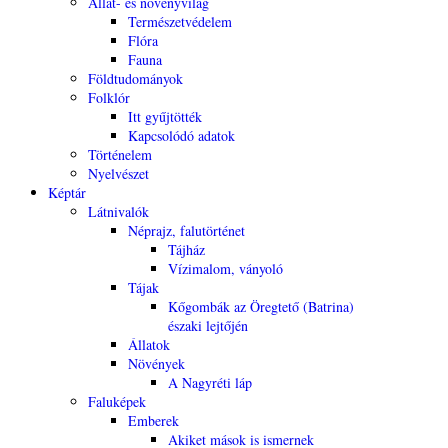
Állat- és növényvilág
Természetvédelem
Flóra
Fauna
Földtudományok
Folklór
Itt gyűjtötték
Kapcsolódó adatok
Történelem
Nyelvészet
Képtár
Látnivalók
Néprajz, falutörténet
Tájház
Vízimalom, ványoló
Tájak
Kőgombák az Öregtető (Batrina)
északi lejtőjén
Állatok
Növények
A Nagyréti láp
Faluképek
Emberek
Akiket mások is ismernek