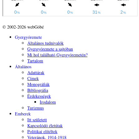
© 2002-2026 webGóbé
Gyergyóremete
Általános tudnivalók
Gyergyóremete a sajtóban
Mi hol található Gyergyóremetén?
Tartalom
Általános
Adattárak
Címek
Monográfiák
Bibliográfia
Érdekességek
Irodalom
Turizmus
Emberek
Itt született
Kapcsolódó életútak
Politikai elítéltek
Veteránok, 1914-1918