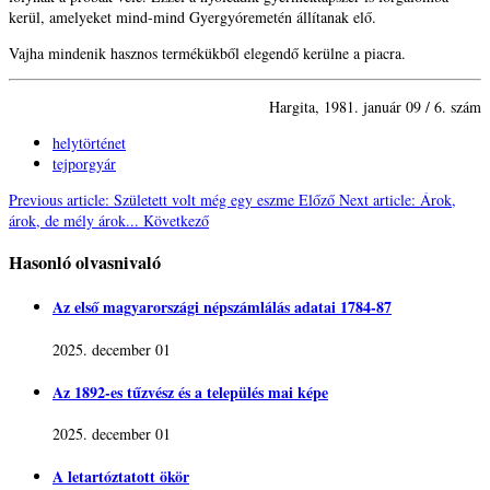
kerül, amelyeket mind-mind Gyergyóremetén állítanak elő.
Vajha mindenik hasznos termékükből elegendő kerülne a piacra.
Hargita, 1981. január
09 / 6. szám
helytörténet
tejporgyár
Previous article: Született volt még egy eszme
Előző
Next article: Árok,
árok, de mély árok...
Következő
Hasonló olvasnivaló
Az első magyarországi népszámlálás adatai 1784-87
2025. december 01
Az 1892-es tűzvész és a település mai képe
2025. december 01
A letartóztatott ökör