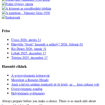
Friss
Üvecs
2026. április 11
Hányféle “fészit” használt a székely?
2026. február 01
Kis Dénes
2026. január 31
Lóbab
2025. december 17
Tótrépa
2025. december 17
Hasonló cikkek
A gyergyóremetei tejporgyár
Megjelent a Remetei Híradó
Amit a hévízi színház rendezett itt öt lejért, az ... kész cirkusz volt
Gyergyóremete gondjai
Helytörténeti gyűjtemény
Always prepare before you make a choice. There is so much info about