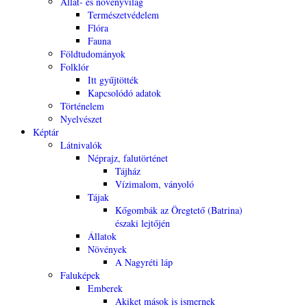
Állat- és növényvilág
Természetvédelem
Flóra
Fauna
Földtudományok
Folklór
Itt gyűjtötték
Kapcsolódó adatok
Történelem
Nyelvészet
Képtár
Látnivalók
Néprajz, falutörténet
Tájház
Vízimalom, ványoló
Tájak
Kőgombák az Öregtető (Batrina)
északi lejtőjén
Állatok
Növények
A Nagyréti láp
Faluképek
Emberek
Akiket mások is ismernek