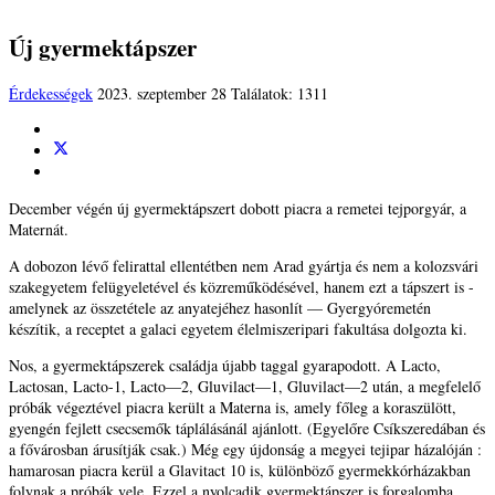
Új gyermektápszer
Érdekességek
2023. szeptember 28
Találatok: 1311
December végén új gyermektápszert dobott piacra a remetei tejporgyár, a
Maternát.
A dobozon lévő felirattal ellentétben nem Arad gyártja és nem a kolozsvári
szakegyetem felügyeletével és közreműködésével, hanem ezt a tápszert is -
amelynek az összetétele az anyatejéhez hasonlít —
Gyergyó
remetén
készítik, a receptet a galaci egyetem élelmiszeripari fakultása dolgozta ki.
Nos, a gyermektápszerek családja újabb taggal gyarapodott. A Lacto,
Lactosan, Lacto-1, Lacto—2, Gluvilact—1, Gluvilact—2 után, a megfelelő
próbák végeztével piacra került a Materna is, amely főleg a koraszülött,
gyengén fejlett csecsemők táplálásánál ajánlott. (Egyelőre Csíkszeredában és
a fővárosban árusítják csak.) Még egy újdonság a megyei tejipar házalóján :
hamarosan piacra kerül a Glavitact 10 is, különböző gyermekkórházakban
folynak a próbák vele. Ezzel a nyolcadik gyermektápszer is forgalomba