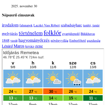
2025. november 30
Népszerű címszavak
irodalom
szabadságharc
tanító, tanár
falunapok
Laczkó Vass Róbert
folklór
történelem
nyelvjárás
gyapjúlepedő
Bükkhavas
hagyományőrzés
1848
növényvilág
vasút
gazdaság
Emberfőtető
Maros
zene
Lénárd
kovács