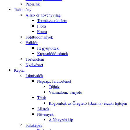
Papjaink
Tudomány
Állat- és növényvilág
Természetvédelem
Flóra
Fauna
Földtudományok
Folklór
Itt gyűjtötték
Kapcsolódó adatok
Történelem
Nyelvészet
Képtár
Látnivalók
Néprajz, falutörténet
Tájház
Vízimalom, ványoló
Tájak
Kőgombák az Öregtető (Batrina) északi lejtőjén
Állatok
Növények
A Nagyréti láp
Faluképek