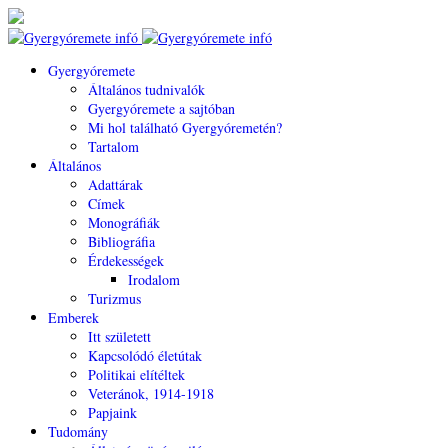
Gyergyóremete
Általános tudnivalók
Gyergyóremete a sajtóban
Mi hol található Gyergyóremetén?
Tartalom
Általános
Adattárak
Címek
Monográfiák
Bibliográfia
Érdekességek
Irodalom
Turizmus
Emberek
Itt született
Kapcsolódó életútak
Politikai elítéltek
Veteránok, 1914-1918
Papjaink
Tudomány