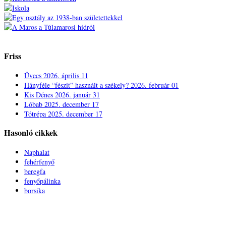
Friss
Üvecs
2026. április 11
Hányféle “fészit” használt a székely?
2026. február 01
Kis Dénes
2026. január 31
Lóbab
2025. december 17
Tótrépa
2025. december 17
Hasonló cikkek
Naphalat
fehérfenyő
beregfa
fenyőpálinka
borsika