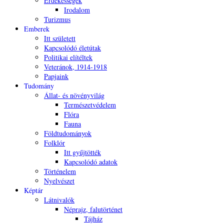
Érdekességek
Irodalom
Turizmus
Emberek
Itt született
Kapcsolódó életútak
Politikai elítéltek
Veteránok, 1914-1918
Papjaink
Tudomány
Állat- és növényvilág
Természetvédelem
Flóra
Fauna
Földtudományok
Folklór
Itt gyűjtötték
Kapcsolódó adatok
Történelem
Nyelvészet
Képtár
Látnivalók
Néprajz, falutörténet
Tájház