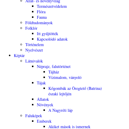
Állat- és növényvilág
Természetvédelem
Flóra
Fauna
Földtudományok
Folklór
Itt gyűjtötték
Kapcsolódó adatok
Történelem
Nyelvészet
Képtár
Látnivalók
Néprajz, falutörténet
Tájház
Vízimalom, ványoló
Tájak
Kőgombák az Öregtető (Batrina)
északi lejtőjén
Állatok
Növények
A Nagyréti láp
Faluképek
Emberek
Akiket mások is ismernek