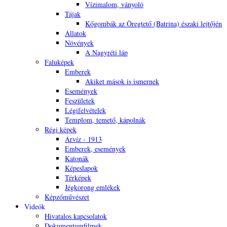
Vízimalom, ványoló
Tájak
Kőgombák az Öregtető (Batrina) északi lejtőjén
Állatok
Növények
A Nagyréti láp
Faluképek
Emberek
Akiket mások is ismernek
Események
Feszületek
Légifelvételek
Templom, temető, kápolnák
Régi képek
Árvíz - 1913
Emberek, események
Katonák
Képeslapok
Térképek
Jégkorong emlékek
Képzőművészet
Videók
Hivatalos kapcsolatok
Dokumentumfilmek