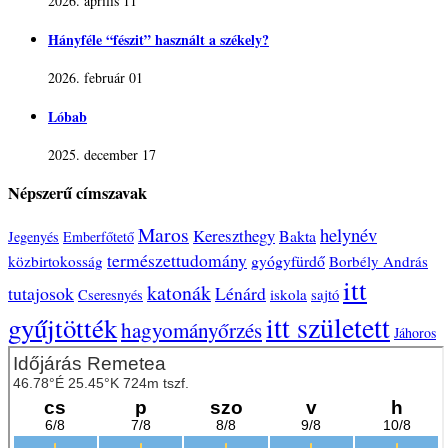
2026. április 11
Hányféle “fészit” használt a székely?
2026. február 01
Lóbab
2025. december 17
Népszerű címszavak
Maros
helynév
Kereszthegy
Bakta
Jegenyés
Emberfőtető
természettudomány
gyógyfürdő
közbirtokosság
Borbély András
itt
katonák
tutajosok
Lénárd
iskola
sajtó
Cseresnyés
itt született
gyűjtötték
hagyományőrzés
Jáhoros