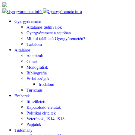
Gyergyóremete
Általános tudnivalók
Gyergyóremete a sajtóban
Mi hol található Gyergyóremetén?
Tartalom
Általános
Adattárak
Címek
Monográfiák
Bibliográfia
Érdekességek
Irodalom
Turizmus
Emberek
Itt született
Kapcsolódó életútak
Politikai elítéltek
Veteránok, 1914-1918
Papjaink
Tudomány