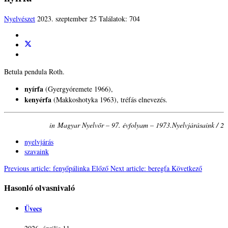
Nyelvészet
2023. szeptember 25
Találatok: 704
Betula
pendula
Roth.
nyírfa
(
Gyergyó
remete
1966),
kenyérfa
(Makkoshotyka
1963),
tréfás
elnevezés.
in Magyar Nyelvőr – 97. évfolyam – 1973.
Nyelvjárásaink / 2
nyelvjárás
szavaink
Previous article: fenyőpálinka
Előző
Next article: beregfa
Következő
Hasonló olvasnivaló
Üvecs