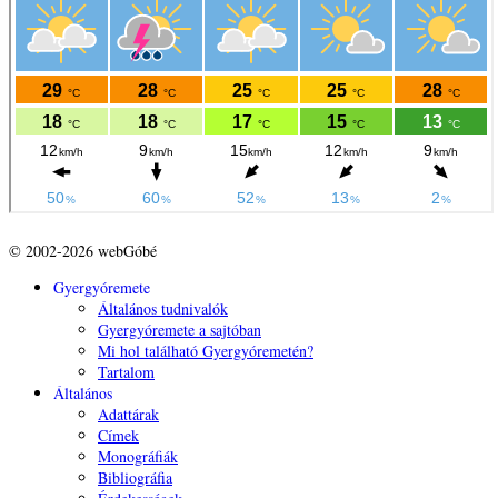
© 2002-2026 webGóbé
Gyergyóremete
Általános tudnivalók
Gyergyóremete a sajtóban
Mi hol található Gyergyóremetén?
Tartalom
Általános
Adattárak
Címek
Monográfiák
Bibliográfia