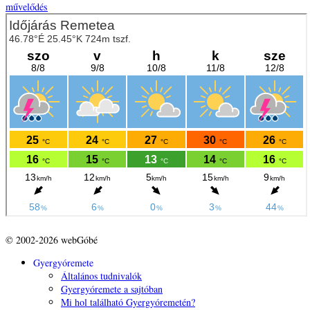
művelődés
© 2002-2026 webGóbé
Gyergyóremete
Általános tudnivalók
Gyergyóremete a sajtóban
Mi hol található Gyergyóremetén?