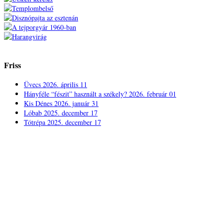
Friss
Üvecs
2026. április 11
Hányféle “fészit” használt a székely?
2026. február 01
Kis Dénes
2026. január 31
Lóbab
2025. december 17
Tótrépa
2025. december 17