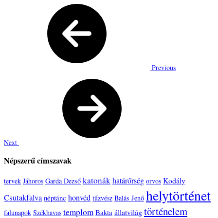
Previous
Next
Népszerű címszavak
katonák
határőrség
Kodály
tervek
Jáhoros
Garda Dezső
orvos
helytörténet
Csutakfalva
honvéd
néptánc
tűzvész
Balás Jenő
történelem
templom
állatvilág
Bakta
falunapok
Székhavas