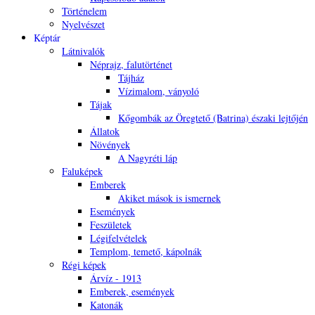
Történelem
Nyelvészet
Képtár
Látnivalók
Néprajz, falutörténet
Tájház
Vízimalom, ványoló
Tájak
Kőgombák az Öregtető (Batrina) északi lejtőjén
Állatok
Növények
A Nagyréti láp
Faluképek
Emberek
Akiket mások is ismernek
Események
Feszületek
Légifelvételek
Templom, temető, kápolnák
Régi képek
Árvíz - 1913
Emberek, események
Katonák