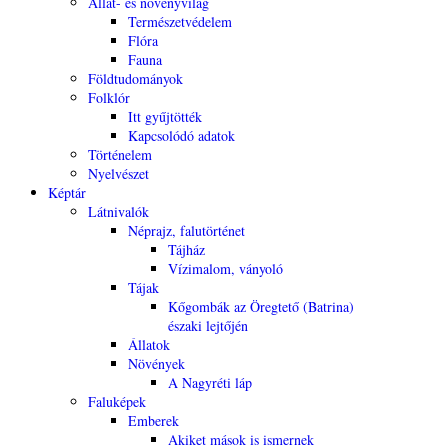
Állat- és növényvilág
Természetvédelem
Flóra
Fauna
Földtudományok
Folklór
Itt gyűjtötték
Kapcsolódó adatok
Történelem
Nyelvészet
Képtár
Látnivalók
Néprajz, falutörténet
Tájház
Vízimalom, ványoló
Tájak
Kőgombák az Öregtető (Batrina)
északi lejtőjén
Állatok
Növények
A Nagyréti láp
Faluképek
Emberek
Akiket mások is ismernek