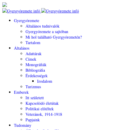
Gyergyóremete
Általános tudnivalók
Gyergyóremete a sajtóban
Mi hol található Gyergyóremetén?
Tartalom
Általános
Adattárak
Címek
Monográfiák
Bibliográfia
Érdekességek
Irodalom
Turizmus
Emberek
Itt született
Kapcsolódó életútak
Politikai elítéltek
Veteránok, 1914-1918
Papjaink
Tudomány