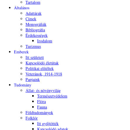
Tartalom
Általános
Adattárak
Címek
Monográfiák
Bibliográfia
Érdekességek
Irodalom
Turizmus
Emberek
Itt született
Kapcsolódó életútak
Politikai elítéltek
Veteránok, 1914-1918
Papjaink
Tudomány
Állat- és növényvilág
Természetvédelem
Flóra
Fauna
Földtudományok
Folklór
Itt gyűjtötték
Kapcsolódó adatok