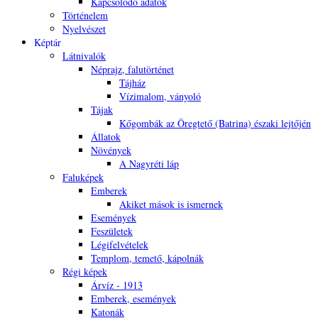
Kapcsolódó adatok
Történelem
Nyelvészet
Képtár
Látnivalók
Néprajz, falutörténet
Tájház
Vízimalom, ványoló
Tájak
Kőgombák az Öregtető (Batrina) északi lejtőjén
Állatok
Növények
A Nagyréti láp
Faluképek
Emberek
Akiket mások is ismernek
Események
Feszületek
Légifelvételek
Templom, temető, kápolnák
Régi képek
Árvíz - 1913
Emberek, események
Katonák