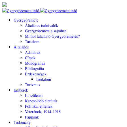
Gyergyóremete
Általános tudnivalók
Gyergyóremete a sajtóban
Mi hol található Gyergyóremetén?
Tartalom
Általános
Adattárak
Címek
Monográfiák
Bibliográfia
Érdekességek
Irodalom
Turizmus
Emberek
Itt született
Kapcsolódó életútak
Politikai elítéltek
Veteránok, 1914-1918
Papjaink
Tudomány