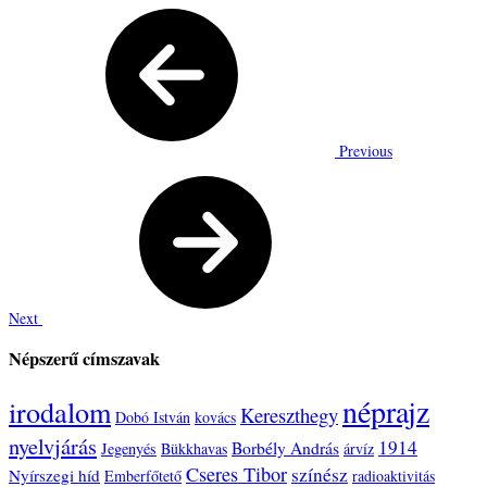
Previous
Next
Népszerű címszavak
néprajz
irodalom
Kereszthegy
Dobó István
kovács
nyelvjárás
1914
Borbély András
Jegenyés
Bükkhavas
árvíz
Cseres Tibor
színész
Nyírszegi híd
Emberfőtető
radioaktivitás