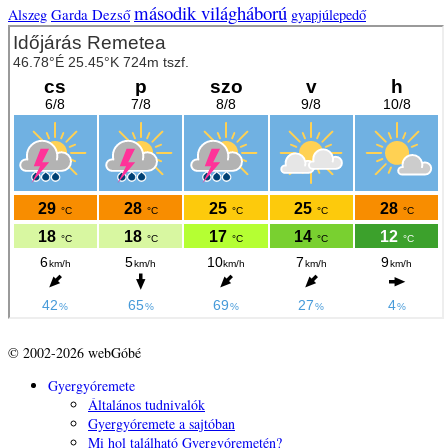
második világháború
Garda Dezső
Alszeg
gyapjúlepedő
© 2002-2026 webGóbé
Gyergyóremete
Általános tudnivalók
Gyergyóremete a sajtóban
Mi hol található Gyergyóremetén?