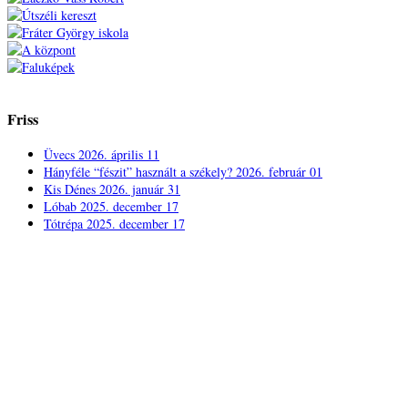
Friss
Üvecs
2026. április 11
Hányféle “fészit” használt a székely?
2026. február 01
Kis Dénes
2026. január 31
Lóbab
2025. december 17
Tótrépa
2025. december 17