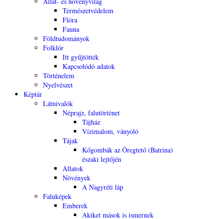
Állat- és növényvilág
Természetvédelem
Flóra
Fauna
Földtudományok
Folklór
Itt gyűjtötték
Kapcsolódó adatok
Történelem
Nyelvészet
Képtár
Látnivalók
Néprajz, falutörténet
Tájház
Vízimalom, ványoló
Tájak
Kőgombák az Öregtető (Batrina)
északi lejtőjén
Állatok
Növények
A Nagyréti láp
Faluképek
Emberek
Akiket mások is ismernek