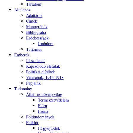
Tartalom
Általános
Adattárak
Címek
Monográfiák
Bibliográfia
Érdekességek
Irodalom
Turizmus
Emberek
Itt született
Kapcsolódó életútak
Politikai elítéltek
Veteránok, 1914-1918
Papjaink
Tudomány
Állat- és növényvilág
Természetvédelem
Flóra
Fauna
Földtudományok
Folklór
Itt gyűjtötték