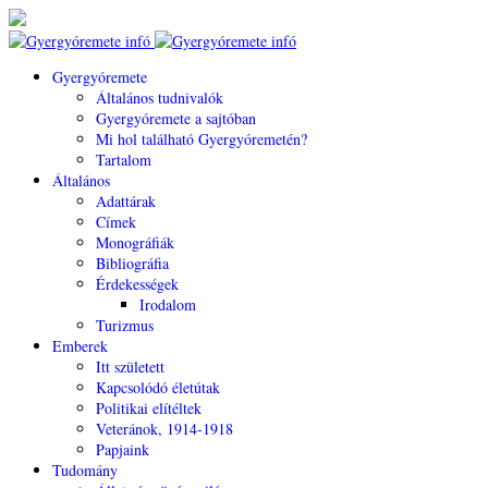
Gyergyóremete
Általános tudnivalók
Gyergyóremete a sajtóban
Mi hol található Gyergyóremetén?
Tartalom
Általános
Adattárak
Címek
Monográfiák
Bibliográfia
Érdekességek
Irodalom
Turizmus
Emberek
Itt született
Kapcsolódó életútak
Politikai elítéltek
Veteránok, 1914-1918
Papjaink
Tudomány