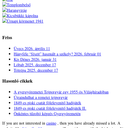
Friss
Üvecs
2026. április 11
Hányféle “fészit” használt a székely?
2026. február 01
Kis Dénes
2026. január 31
Lóbab
2025. december 17
Tótrépa
2025. december 17
Hasonló cikkek
A gyergyóremetei Tejporgyár egy 1955-ös Világhíradóban
Újraindulhat a remetei tejporgyár
1849-es piski csatát fölelevenitő hadijáték
1849-es piski csatát fölelevenitő hadijáték II.
Önkéntes tűzoltó képzés Gyergyóremetén
If you are not interested in
casino
, then you have already missed a lot. A