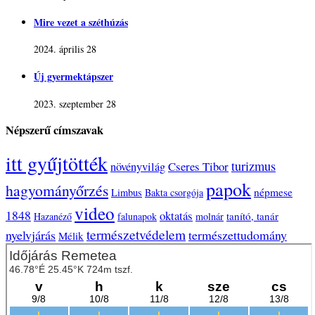
Mire vezet a széthúzás
2024. április 28
Új gyermektápszer
2023. szeptember 28
Népszerű címszavak
itt gyűjtötték
turizmus
Cseres Tibor
növényvilág
papok
hagyományőrzés
népmese
Limbus
Bakta csorgója
video
1848
oktatás
tanító, tanár
Hazanéző
falunapok
molnár
természetvédelem
nyelvjárás
természettudomány
Mélik