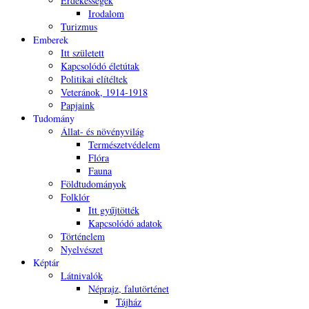
Érdekességek
Irodalom
Turizmus
Emberek
Itt született
Kapcsolódó életútak
Politikai elítéltek
Veteránok, 1914-1918
Papjaink
Tudomány
Állat- és növényvilág
Természetvédelem
Flóra
Fauna
Földtudományok
Folklór
Itt gyűjtötték
Kapcsolódó adatok
Történelem
Nyelvészet
Képtár
Látnivalók
Néprajz, falutörténet
Tájház