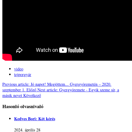
video
tejporgyár
Previous article: Jó napot! Megjöttem... Gyergyóremetén – 2020.
szeptember 1.
Előző
Next article: Gyergyóremete - Egyik szeme sír, a
másik nevet
Következő
Hasonló olvasnivaló
Kedves Bori: Két kérés
2024. április 28