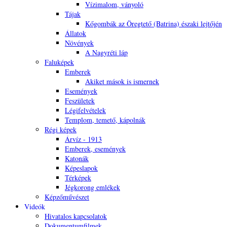
Vízimalom, ványoló
Tájak
Kőgombák az Öregtető (Batrina) északi lejtőjén
Állatok
Növények
A Nagyréti láp
Faluképek
Emberek
Akiket mások is ismernek
Események
Feszületek
Légifelvételek
Templom, temető, kápolnák
Régi képek
Árvíz - 1913
Emberek, események
Katonák
Képeslapok
Térképek
Jégkorong emlékek
Képzőművészet
Videók
Hivatalos kapcsolatok
Dokumentumfilmek