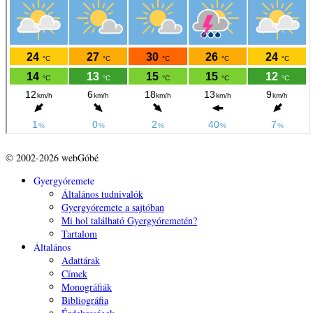
© 2002-2026 webGóbé
Gyergyóremete
Általános tudnivalók
Gyergyóremete a sajtóban
Mi hol található Gyergyóremetén?
Tartalom
Általános
Adattárak
Címek
Monográfiák
Bibliográfia