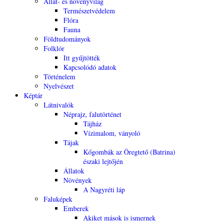
Állat- és növényvilág
Természetvédelem
Flóra
Fauna
Földtudományok
Folklór
Itt gyűjtötték
Kapcsolódó adatok
Történelem
Nyelvészet
Képtár
Látnivalók
Néprajz, falutörténet
Tájház
Vízimalom, ványoló
Tájak
Kőgombák az Öregtető (Batrina)
északi lejtőjén
Állatok
Növények
A Nagyréti láp
Faluképek
Emberek
Akiket mások is ismernek