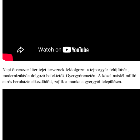
Napi ötvenezer liter tejet terveznek feldolgozni a tejporgyár felújításán,
modernizálásán dolgozó befektetők Gyergyóremetén. A közel másfél millió
eurós beruházás elkezdődött, zajlik a munka a gyergyói településen.