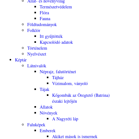
Állat- és növényvilág
Természetvédelem
Flóra
Fauna
Földtudományok
Folklór
Itt gyűjtötték
Kapcsolódó adatok
Történelem
Nyelvészet
Képtár
Látnivalók
Néprajz, falutörténet
Tájház
Vízimalom, ványoló
Tájak
Kőgombák az Öregtető (Batrina)
északi lejtőjén
Állatok
Növények
A Nagyréti láp
Faluképek
Emberek
Akiket mások is ismernek