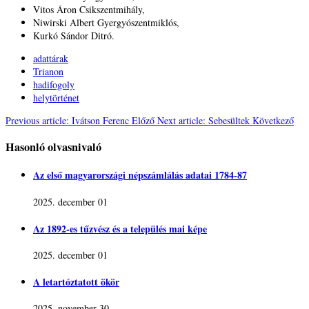
Vitos Áron Csikszentmihály,
Niwirski Albert Gyergyószentmiklós,
Kurkó Sándor Ditró.
adattárak
Trianon
hadifogoly
helytörténet
Previous article: Ivátson Ferenc
Előző
Next article: Sebesültek
Következő
Hasonló olvasnivaló
Az első magyarországi népszámlálás adatai 1784-87
2025. december 01
Az 1892-es tűzvész és a település mai képe
2025. december 01
A letartóztatott ökör
2025. november 30