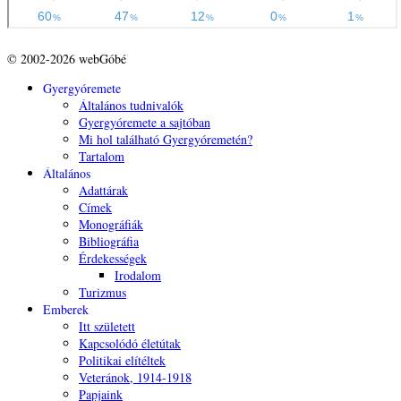
© 2002-2026 webGóbé
Gyergyóremete
Általános tudnivalók
Gyergyóremete a sajtóban
Mi hol található Gyergyóremetén?
Tartalom
Általános
Adattárak
Címek
Monográfiák
Bibliográfia
Érdekességek
Irodalom
Turizmus
Emberek
Itt született
Kapcsolódó életútak
Politikai elítéltek
Veteránok, 1914-1918
Papjaink