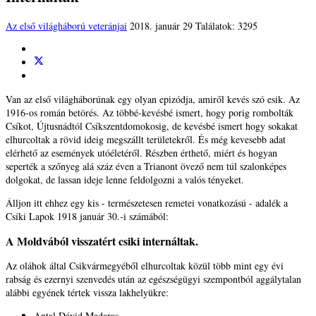
Az első világháború veteránjai
2018. január 29
Találatok: 3295
Van az első világháborúnak egy olyan epizódja, amiről kevés szó esik. Az
1916-os román betörés. Az többé-kevésbé ismert, hogy porig rombolták
Csíkot, Újtusnádtól Csíkszentdomokosig, de kevésbé ismert hogy sokakat
elhurcoltak a rövid ideig megszállt területekről. És még kevesebb adat
elérhető az események utóéletéről. Részben érthető, miért és hogyan
seperték a szőnyeg alá száz éven a Trianont övező nem túl szalonképes
dolgokat, de lassan ideje lenne feldolgozni a valós tényeket.
Álljon itt ehhez egy kis - természetesen remetei vonatkozású - adalék a
Csíki Lapok 1918 január 30.-i számából:
A Moldvából visszatért csiki internáltak.
Az oláhok által Csikvármegyéből elhurcoltak közül több mint egy évi
rabság és ezernyi szenvedés után az egészségügyi szempontból aggálytalan
alábbi egyének tértek vissza lakhelyükre:
Antal Dávid Madaras,