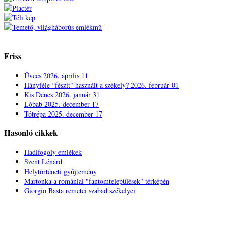
Friss
Üvecs
2026. április 11
Hányféle “fészit” használt a székely?
2026. február 01
Kis Dénes
2026. január 31
Lóbab
2025. december 17
Tótrépa
2025. december 17
Hasonló cikkek
Hadifogoly emlékek
Szent Lénárd
Helytörténeti gyűjtemény
Martonka a romániai "fantomtelepülések" térképén
Giorgio Basta remetei szabad székelyei