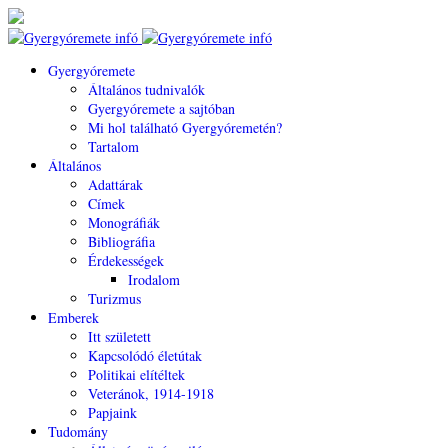
Gyergyóremete
Általános tudnivalók
Gyergyóremete a sajtóban
Mi hol található Gyergyóremetén?
Tartalom
Általános
Adattárak
Címek
Monográfiák
Bibliográfia
Érdekességek
Irodalom
Turizmus
Emberek
Itt született
Kapcsolódó életútak
Politikai elítéltek
Veteránok, 1914-1918
Papjaink
Tudomány