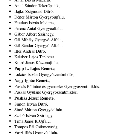
Antal Sándor Tekerőpatak,
Bajkó Zsigmond Ditró,
Dénes Márton Gyergyóujfalu,
Fazakas István Madaras,
Ferenc Antal Gyergyóalfalu,
Gábor Albert Szárhegy,
Gál Mihály Gyergyó-Alfalu,
Gál Sándor Gyergyó-Alfalu,
Illés András Ditró,
Kalaber Lajos Taplocza,
Kotró János Kászonujfalu,
Papp L. Lajos Remete,
Lukács István Gyergyószentmiklós,
Nagy Ignác Remete,
Puskás Bálintné és gyermeke Gyergyószentmiklós,
Puskás Gyuláné Gyergyószentmiklós,
Puskás József Remete,
Simon István Ditró,
Simó Márton Gyergyóalfalu,
Szabó István Szárhegy,
Tima János K.Ujfalu.
Tompos Pál Csikmenaság,
Vaszi Illés Gyergyóalfalu,