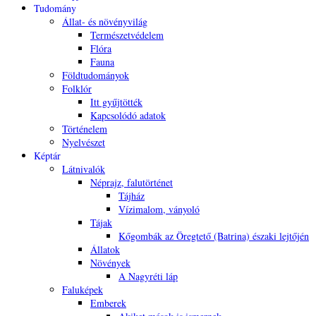
Tudomány
Állat- és növényvilág
Természetvédelem
Flóra
Fauna
Földtudományok
Folklór
Itt gyűjtötték
Kapcsolódó adatok
Történelem
Nyelvészet
Képtár
Látnivalók
Néprajz, falutörténet
Tájház
Vízimalom, ványoló
Tájak
Kőgombák az Öregtető (Batrina) északi lejtőjén
Állatok
Növények
A Nagyréti láp
Faluképek
Emberek