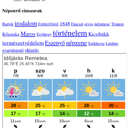
Népszerű címszavak
irodalom
1848
népmese
Bartók
Emberfőtető
Fancsal
orvos
Trianon
történelem
Maros
Kicsibükk
Kőpataka
Erőshegy
népzene
Eszenyő
természetvédelem
Székhavas
Limbus
oktatás
gyapjúlepedő