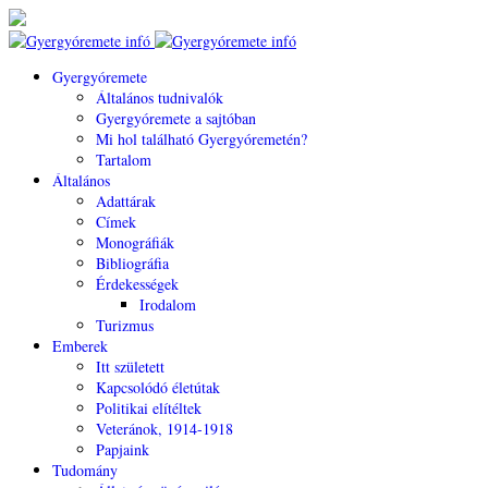
Gyergyóremete
Általános tudnivalók
Gyergyóremete a sajtóban
Mi hol található Gyergyóremetén?
Tartalom
Általános
Adattárak
Címek
Monográfiák
Bibliográfia
Érdekességek
Irodalom
Turizmus
Emberek
Itt született
Kapcsolódó életútak
Politikai elítéltek
Veteránok, 1914-1918
Papjaink
Tudomány