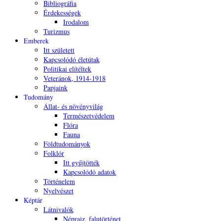
Bibliográfia
Érdekességek
Irodalom
Turizmus
Emberek
Itt született
Kapcsolódó életútak
Politikai elítéltek
Veteránok, 1914-1918
Papjaink
Tudomány
Állat- és növényvilág
Természetvédelem
Flóra
Fauna
Földtudományok
Folklór
Itt gyűjtötték
Kapcsolódó adatok
Történelem
Nyelvészet
Képtár
Látnivalók
Néprajz, falutörténet