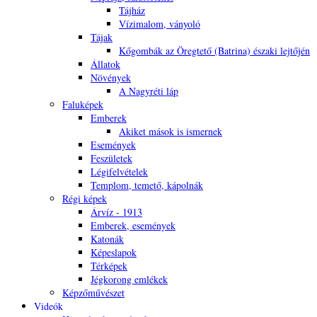
Tájház
Vízimalom, ványoló
Tájak
Kőgombák az Öregtető (Batrina) északi lejtőjén
Állatok
Növények
A Nagyréti láp
Faluképek
Emberek
Akiket mások is ismernek
Események
Feszületek
Légifelvételek
Templom, temető, kápolnák
Régi képek
Árvíz - 1913
Emberek, események
Katonák
Képeslapok
Térképek
Jégkorong emlékek
Képzőművészet
Videók