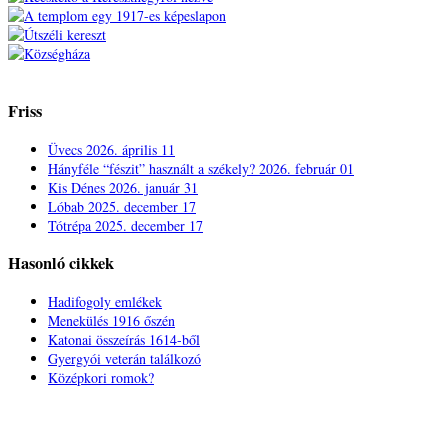
Friss
Üvecs
2026. április 11
Hányféle “fészit” használt a székely?
2026. február 01
Kis Dénes
2026. január 31
Lóbab
2025. december 17
Tótrépa
2025. december 17
Hasonló cikkek
Hadifogoly emlékek
Menekülés 1916 őszén
Katonai összeírás 1614-ből
Gyergyói veterán találkozó
Középkori romok?