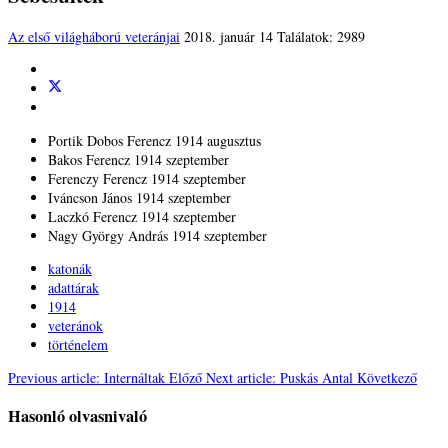
Az első világháború veteránjai
2018. január 14
Találatok: 2989
Portik Dobos Ferencz 1914 augusztus
Bakos Ferencz 1914 szeptember
Ferenczy Ferencz 1914 szeptember
Iváncson János 1914 szeptember
Laczkó Ferencz 1914 szeptember
Nagy György András 1914 szeptember
katonák
adattárak
1914
veteránok
történelem
Previous article: Internáltak
Előző
Next article: Puskás Antal
Következő
Hasonló olvasnivaló