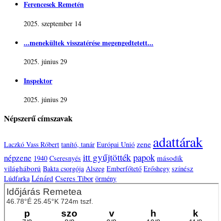
Ferencesek Remetén
2025. szeptember 14
...menekültek visszatérése megengedtetett...
2025. június 29
Inspektor
2025. június 29
Népszerű címszavak
adattárak
zene
Laczkó Vass Róbert
tanító, tanár
Európai Unió
itt gyűjtötték
papok
népzene
második
1940
Cseresnyés
világháború
színész
Bakta csorgója
Alszeg
Emberfőtető
Erőshegy
Lénárd
Cseres Tibor
Lúdfarka
örmény