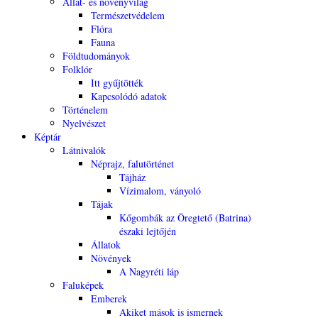
Állat- és növényvilág
Természetvédelem
Flóra
Fauna
Földtudományok
Folklór
Itt gyűjtötték
Kapcsolódó adatok
Történelem
Nyelvészet
Képtár
Látnivalók
Néprajz, falutörténet
Tájház
Vízimalom, ványoló
Tájak
Kőgombák az Öregtető (Batrina)
északi lejtőjén
Állatok
Növények
A Nagyréti láp
Faluképek
Emberek
Akiket mások is ismernek