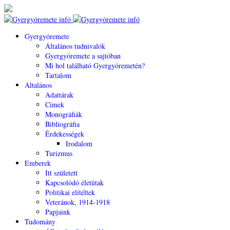
Gyergyóremete
Általános tudnivalók
Gyergyóremete a sajtóban
Mi hol található Gyergyóremetén?
Tartalom
Általános
Adattárak
Címek
Monográfiák
Bibliográfia
Érdekességek
Irodalom
Turizmus
Emberek
Itt született
Kapcsolódó életútak
Politikai elítéltek
Veteránok, 1914-1918
Papjaink
Tudomány