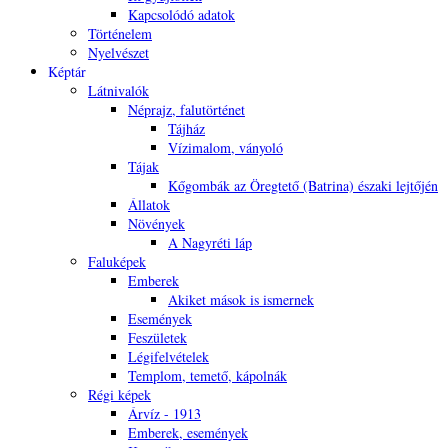
Kapcsolódó adatok
Történelem
Nyelvészet
Képtár
Látnivalók
Néprajz, falutörténet
Tájház
Vízimalom, ványoló
Tájak
Kőgombák az Öregtető (Batrina) északi lejtőjén
Állatok
Növények
A Nagyréti láp
Faluképek
Emberek
Akiket mások is ismernek
Események
Feszületek
Légifelvételek
Templom, temető, kápolnák
Régi képek
Árvíz - 1913
Emberek, események