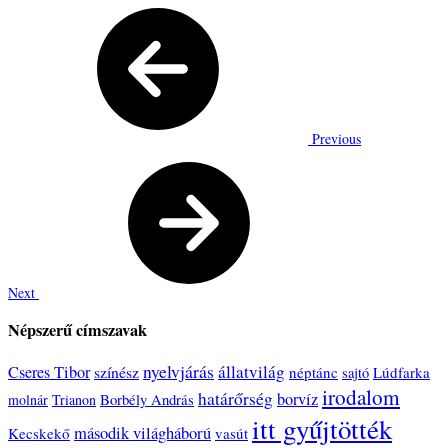
Previous
Next
Népszerű címszavak
nyelvjárás
állatvilág
Cseres Tibor
színész
néptánc
Lúdfarka
sajtó
irodalom
határőrség
borvíz
Borbély András
molnár
Trianon
itt gyűjtötték
második világháború
Kecskekő
vasút