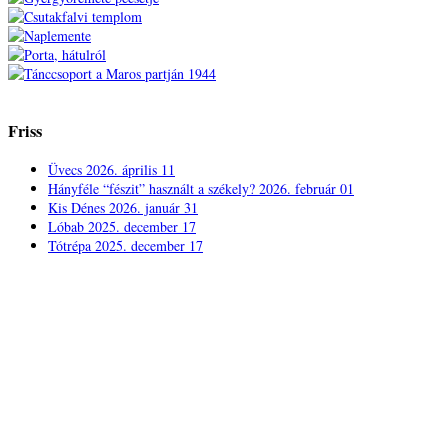
Friss
Üvecs
2026. április 11
Hányféle “fészit” használt a székely?
2026. február 01
Kis Dénes
2026. január 31
Lóbab
2025. december 17
Tótrépa
2025. december 17