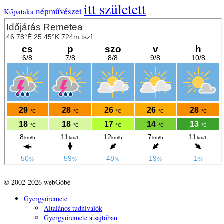
itt született
népművészet
Kőpataka
© 2002-2026 webGóbé
Gyergyóremete
Általános tudnivalók
Gyergyóremete a sajtóban