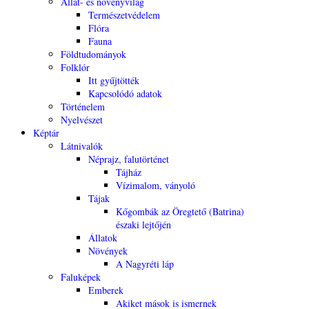
Állat- és növényvilág
Természetvédelem
Flóra
Fauna
Földtudományok
Folklór
Itt gyűjtötték
Kapcsolódó adatok
Történelem
Nyelvészet
Képtár
Látnivalók
Néprajz, falutörténet
Tájház
Vízimalom, ványoló
Tájak
Kőgombák az Öregtető (Batrina)
északi lejtőjén
Állatok
Növények
A Nagyréti láp
Faluképek
Emberek
Akiket mások is ismernek