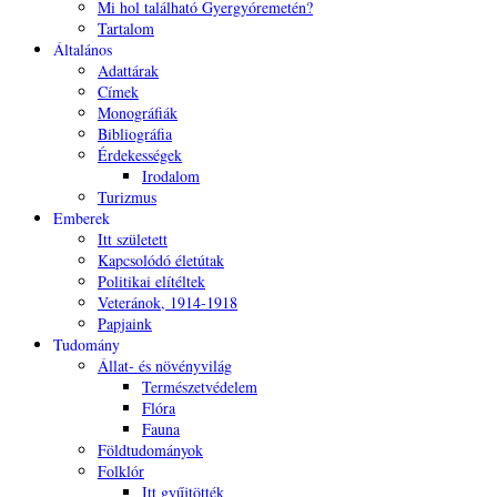
Mi hol található Gyergyóremetén?
Tartalom
Általános
Adattárak
Címek
Monográfiák
Bibliográfia
Érdekességek
Irodalom
Turizmus
Emberek
Itt született
Kapcsolódó életútak
Politikai elítéltek
Veteránok, 1914-1918
Papjaink
Tudomány
Állat- és növényvilág
Természetvédelem
Flóra
Fauna
Földtudományok
Folklór
Itt gyűjtötték