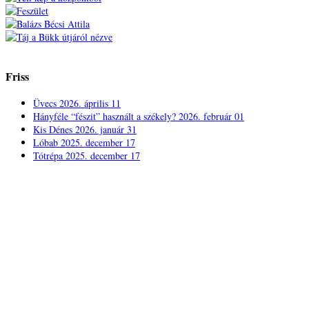
Friss
Üvecs
2026. április 11
Hányféle “fészit” használt a székely?
2026. február 01
Kis Dénes
2026. január 31
Lóbab
2025. december 17
Tótrépa
2025. december 17