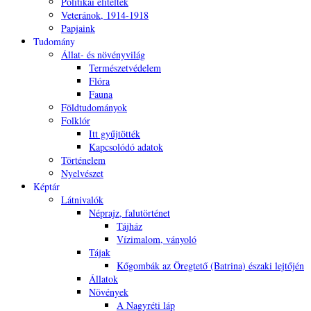
Politikai elítéltek
Veteránok, 1914-1918
Papjaink
Tudomány
Állat- és növényvilág
Természetvédelem
Flóra
Fauna
Földtudományok
Folklór
Itt gyűjtötték
Kapcsolódó adatok
Történelem
Nyelvészet
Képtár
Látnivalók
Néprajz, falutörténet
Tájház
Vízimalom, ványoló
Tájak
Kőgombák az Öregtető (Batrina) északi lejtőjén
Állatok
Növények
A Nagyréti láp