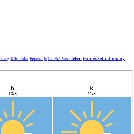
természettudomány
Kőpataka
Fenekalja
lszeg
Laczkó Vass Róbert