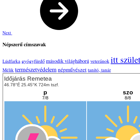
Next
Népszerű címszavak
itt szüle
második világháború
gyógyfürdő
Lúdfarka
veteránok
természetvédelem
népművészet
Mélik
tanító, tanár