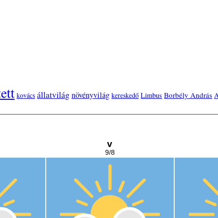
tett
állatvilág
növényvilág
Borbély András
kovács
kereskedő
Limbus
A