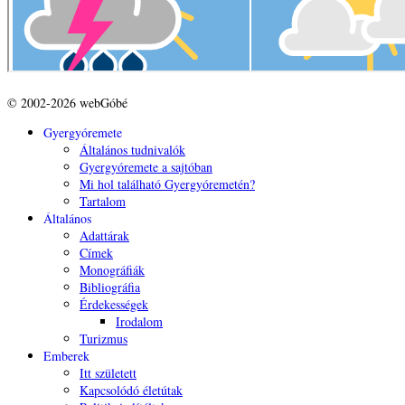
© 2002-2026 webGóbé
Gyergyóremete
Általános tudnivalók
Gyergyóremete a sajtóban
Mi hol található Gyergyóremetén?
Tartalom
Általános
Adattárak
Címek
Monográfiák
Bibliográfia
Érdekességek
Irodalom
Turizmus
Emberek
Itt született
Kapcsolódó életútak