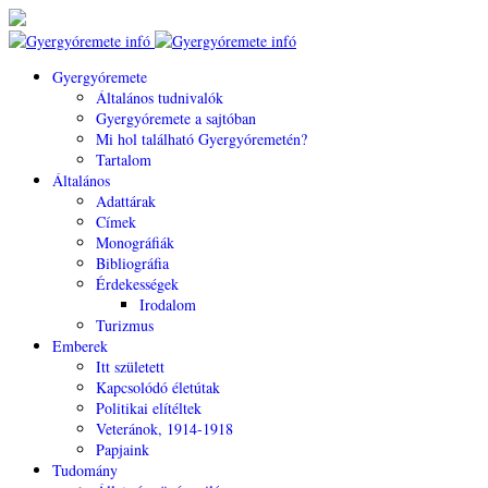
Gyergyóremete
Általános tudnivalók
Gyergyóremete a sajtóban
Mi hol található Gyergyóremetén?
Tartalom
Általános
Adattárak
Címek
Monográfiák
Bibliográfia
Érdekességek
Irodalom
Turizmus
Emberek
Itt született
Kapcsolódó életútak
Politikai elítéltek
Veteránok, 1914-1918
Papjaink
Tudomány