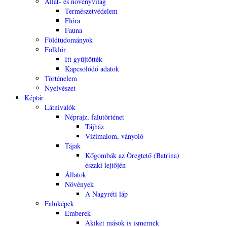
Állat- és növényvilág
Természetvédelem
Flóra
Fauna
Földtudományok
Folklór
Itt gyűjtötték
Kapcsolódó adatok
Történelem
Nyelvészet
Képtár
Látnivalók
Néprajz, falutörténet
Tájház
Vízimalom, ványoló
Tájak
Kőgombák az Öregtető (Batrina)
északi lejtőjén
Állatok
Növények
A Nagyréti láp
Faluképek
Emberek
Akiket mások is ismernek