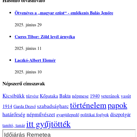
Hasonló olvasnivaló
Ötvenéves a „magyar ezüst“ - emlékezés Balás Jenőre
2025. június 29
Cseres Tibor: Zöld levél árnyéka
2025. június 11
Laczkó-Albert Elemér
2025. június 10
Népszerű címszavak
Kicsibükk
Bakta
népmese
veteránok
Kőpataka
1940
vasút
tűzvész
történelem
papok
szabadságharc
1914
Garda Dezső
határőrség
népművészet
díszpolgár
gyapjúlepedő
politikai foglyok
itt gyűjtötték
tanító, tanár