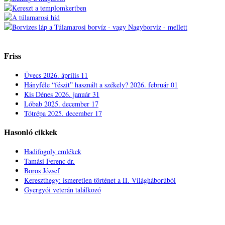
Friss
Üvecs
2026. április 11
Hányféle “fészit” használt a székely?
2026. február 01
Kis Dénes
2026. január 31
Lóbab
2025. december 17
Tótrépa
2025. december 17
Hasonló cikkek
Hadifogoly emlékek
Tamási Ferenc dr.
Boros József
Kereszthegy: ismeretlen történet a II. Világháborúból
Gyergyói veterán találkozó