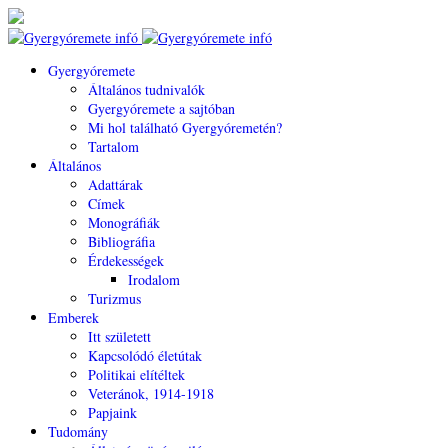
Gyergyóremete
Általános tudnivalók
Gyergyóremete a sajtóban
Mi hol található Gyergyóremetén?
Tartalom
Általános
Adattárak
Címek
Monográfiák
Bibliográfia
Érdekességek
Irodalom
Turizmus
Emberek
Itt született
Kapcsolódó életútak
Politikai elítéltek
Veteránok, 1914-1918
Papjaink
Tudomány