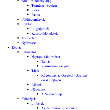
Állat- és növényvilág
Természetvédelem
Flóra
Fauna
Földtudományok
Folklór
Itt gyűjtötték
Kapcsolódó adatok
Történelem
Nyelvészet
Képtár
Látnivalók
Néprajz, falutörténet
Tájház
Vízimalom, ványoló
Tájak
Kőgombák az Öregtető (Batrina)
északi lejtőjén
Állatok
Növények
A Nagyréti láp
Faluképek
Emberek
Akiket mások is ismernek