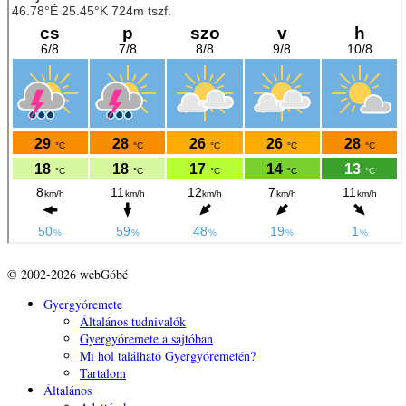
© 2002-2026 webGóbé
Gyergyóremete
Általános tudnivalók
Gyergyóremete a sajtóban
Mi hol található Gyergyóremetén?
Tartalom
Általános