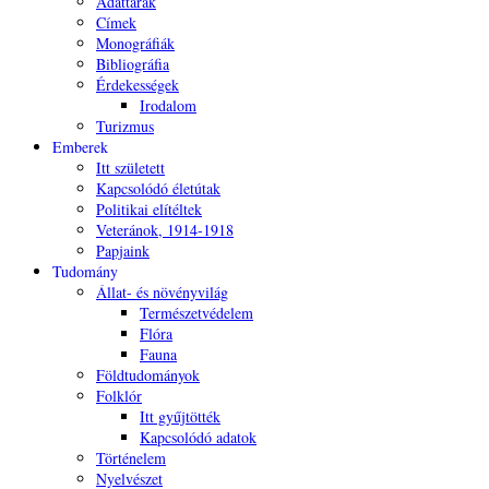
Adattárak
Címek
Monográfiák
Bibliográfia
Érdekességek
Irodalom
Turizmus
Emberek
Itt született
Kapcsolódó életútak
Politikai elítéltek
Veteránok, 1914-1918
Papjaink
Tudomány
Állat- és növényvilág
Természetvédelem
Flóra
Fauna
Földtudományok
Folklór
Itt gyűjtötték
Kapcsolódó adatok
Történelem
Nyelvészet