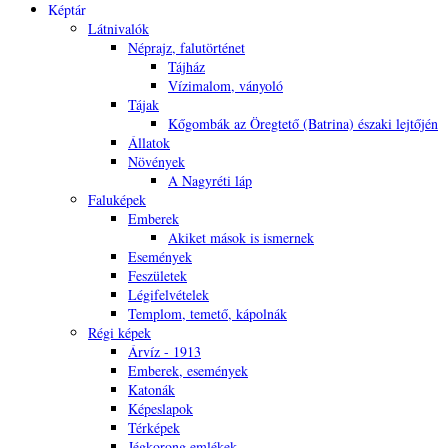
Képtár
Látnivalók
Néprajz, falutörténet
Tájház
Vízimalom, ványoló
Tájak
Kőgombák az Öregtető (Batrina) északi lejtőjén
Állatok
Növények
A Nagyréti láp
Faluképek
Emberek
Akiket mások is ismernek
Események
Feszületek
Légifelvételek
Templom, temető, kápolnák
Régi képek
Árvíz - 1913
Emberek, események
Katonák
Képeslapok
Térképek
Jégkorong emlékek