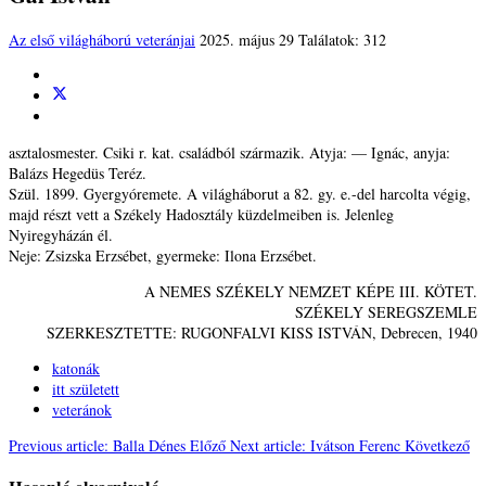
Az első világháború veteránjai
2025. május 29
Találatok: 312
asztalosmester. Csiki r. kat. családból származik. Atyja: — Ignác, anyja:
Balázs Hegedüs Teréz.
Szül. 1899. Gyergyóremete. A világháborut a 82. gy. e.-del harcolta végig,
majd részt vett a Székely Hadosztály küzdelmeiben is. Jelenleg
Nyiregyházán él.
Neje: Zsizska Erzsébet, gyermeke: Ilona Erzsébet.
A NEMES SZÉKELY NEMZET KÉPE III. KÖTET.
SZÉKELY SEREGSZEMLE
SZERKESZTETTE: RUGONFALVI KISS ISTVÁN, Debrecen, 1940
katonák
itt született
veteránok
Previous article: Balla Dénes
Előző
Next article: Ivátson Ferenc
Következő