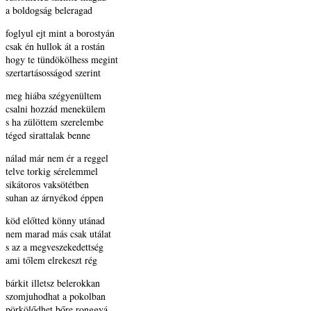
a boldogság beleragad
foglyul ejt mint a borostyán
csak én hullok át a rostán
hogy te tündökölhess megint
szertartásosságod szerint
meg hiába szégyenültem
csalni hozzád menekülem
s ha zülöttem szerelembe
téged sirattalak benne
nálad már nem ér a reggel
telve torkig sérelemmel
sikátoros vaksötétben
suhan az árnyékod éppen
köd előtted könny utánad
nem marad más csak utálat
s az a megveszekedettség
ami tőlem elrekeszt rég
bárkit illetsz belerokkan
szomjuhodhat a pokolban
pörkölődhet bőre ronggyá