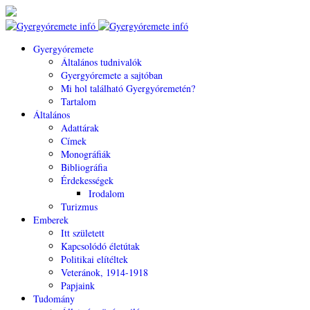
Gyergyóremete
Általános tudnivalók
Gyergyóremete a sajtóban
Mi hol található Gyergyóremetén?
Tartalom
Általános
Adattárak
Címek
Monográfiák
Bibliográfia
Érdekességek
Irodalom
Turizmus
Emberek
Itt született
Kapcsolódó életútak
Politikai elítéltek
Veteránok, 1914-1918
Papjaink
Tudomány