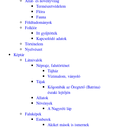
Állat- és növényvilág
Természetvédelem
Flóra
Fauna
Földtudományok
Folklór
Itt gyűjtötték
Kapcsolódó adatok
Történelem
Nyelvészet
Képtár
Látnivalók
Néprajz, falutörténet
Tájház
Vízimalom, ványoló
Tájak
Kőgombák az Öregtető (Batrina)
északi lejtőjén
Állatok
Növények
A Nagyréti láp
Faluképek
Emberek
Akiket mások is ismernek