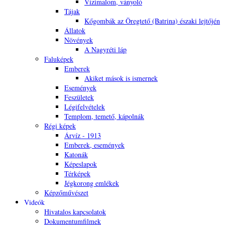
Vízimalom, ványoló
Tájak
Kőgombák az Öregtető (Batrina) északi lejtőjén
Állatok
Növények
A Nagyréti láp
Faluképek
Emberek
Akiket mások is ismernek
Események
Feszületek
Légifelvételek
Templom, temető, kápolnák
Régi képek
Árvíz - 1913
Emberek, események
Katonák
Képeslapok
Térképek
Jégkorong emlékek
Képzőművészet
Videók
Hivatalos kapcsolatok
Dokumentumfilmek