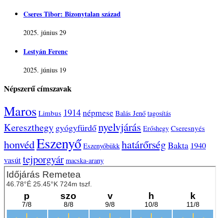
Cseres Tibor: Bizonytalan század
2025. június 29
Lestyán Ferenc
2025. június 19
Népszerű címszavak
Maros
1914
népmese
Limbus
Balás Jenő
tagosítás
nyelvjárás
Kereszthegy
gyógyfürdő
Cseresnyés
Erőshegy
Eszenyő
honvéd
határőrség
Bakta
1940
Eszenyőbükk
tejporgyár
vasút
macska-arany