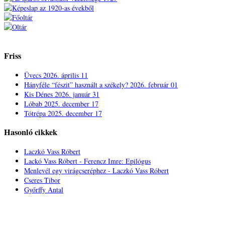
Friss
Üvecs
2026. április 11
Hányféle “fészit” használt a székely?
2026. február 01
Kis Dénes
2026. január 31
Lóbab
2025. december 17
Tótrépa
2025. december 17
Hasonló cikkek
Laczkó Vass Róbert
Lackó Vass Róbert - Ferencz Imre: Epilógus
Menlevél egy virágcseréphez - Laczkó Vass Róbert
Cseres Tibor
Győrffy Antal