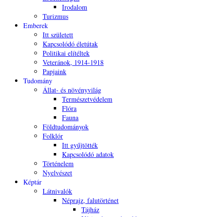
Irodalom
Turizmus
Emberek
Itt született
Kapcsolódó életútak
Politikai elítéltek
Veteránok, 1914-1918
Papjaink
Tudomány
Állat- és növényvilág
Természetvédelem
Flóra
Fauna
Földtudományok
Folklór
Itt gyűjtötték
Kapcsolódó adatok
Történelem
Nyelvészet
Képtár
Látnivalók
Néprajz, falutörténet
Tájház