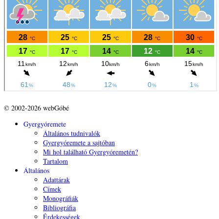
© 2002-2026 webGóbé
Gyergyóremete
Általános tudnivalók
Gyergyóremete a sajtóban
Mi hol található Gyergyóremetén?
Tartalom
Általános
Adattárak
Címek
Monográfiák
Bibliográfia
Érdekességek