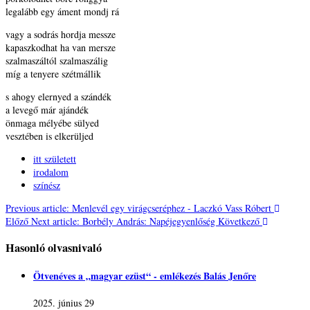
legalább egy áment mondj rá
vagy a sodrás hordja messze
kapaszkodhat ha van mersze
szalmaszáltól szalmaszálig
míg a tenyere szétmállik
s ahogy elernyed a szándék
a levegő már ajándék
önmaga mélyébe sülyed
vesztében is elkerüljed
itt született
irodalom
színész
Previous article: Menlevél egy virágcseréphez - Laczkó Vass Róbert
Előző
Next article: Borbély András: Napéjegyenlőség
Következő
Hasonló olvasnivaló
Ötvenéves a „magyar ezüst“ - emlékezés Balás Jenőre
2025. június 29