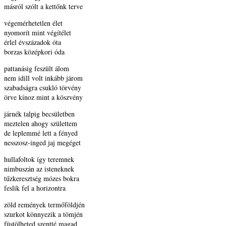
másról szólt a kettőnk terve
végemérhetetlen élet
nyomorít mint végítélet
érlel évszázadok óta
borzas középkori óda
pattanásig feszült álom
nem idill volt inkább járom
szabadságra csukló törvény
örve kínoz mint a köszvény
járnék talpig becsületben
meztelen ahogy születtem
de leplemmé lett a fényed
nesszosz-inged jaj megéget
hullafoltok így teremnek
nimbuszán az isteneknek
tűzkeresztség mózes bokra
feslik fel a horizontra
zöld remények termőföldjén
szurkot könnyezik a tömjén
füstölheted szentté magad