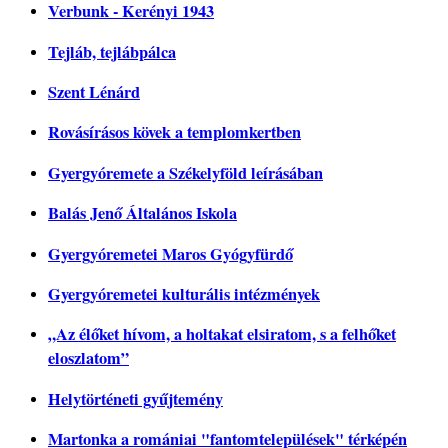
Verbunk - Kerényi 1943
Tejláb, tejlábpálca
Szent Lénárd
Rovásírásos kövek a templomkertben
Gyergyóremete a Székelyföld leírásában
Balás Jenő Általános Iskola
Gyergyóremetei Maros Gyógyfürdő
Gyergyóremetei kulturális intézmények
„Az élőket hívom, a holtakat elsiratom, s a felhőket
eloszlatom”
Helytörténeti gyűjtemény
Martonka a romániai "fantomtelepülések" térképén