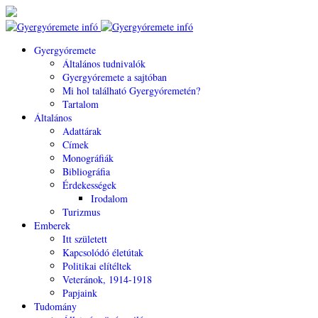
Gyergyóremete
Általános tudnivalók
Gyergyóremete a sajtóban
Mi hol található Gyergyóremetén?
Tartalom
Általános
Adattárak
Címek
Monográfiák
Bibliográfia
Érdekességek
Irodalom
Turizmus
Emberek
Itt született
Kapcsolódó életútak
Politikai elítéltek
Veteránok, 1914-1918
Papjaink
Tudomány