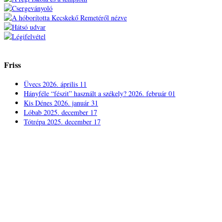
Friss
Üvecs
2026. április 11
Hányféle “fészit” használt a székely?
2026. február 01
Kis Dénes
2026. január 31
Lóbab
2025. december 17
Tótrépa
2025. december 17