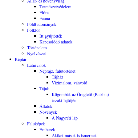
Állat- és növényvilág
Természetvédelem
Flóra
Fauna
Földtudományok
Folklór
Itt gyűjtötték
Kapcsolódó adatok
Történelem
Nyelvészet
Képtár
Látnivalók
Néprajz, falutörténet
Tájház
Vízimalom, ványoló
Tájak
Kőgombák az Öregtető (Batrina)
északi lejtőjén
Állatok
Növények
A Nagyréti láp
Faluképek
Emberek
Akiket mások is ismernek