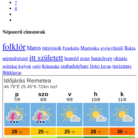
7
8
Népszerű címszavak
folklór
Maros
tutajosok
Martonka
gyógyfürdő
Bakta
Fenekalja
itt született
zene
honvéd
határőrség
népművészet
oktatás
turizmus
szabadságharc
Kőpataka
politikai foglyok
sajtó
Dobó István
Bükkhavas