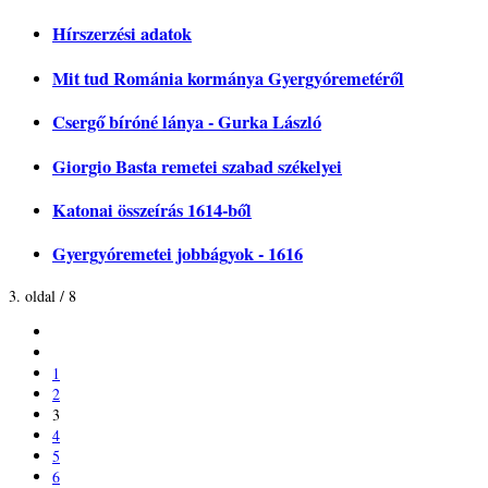
Hírszerzési adatok
Mit tud Románia kormánya Gyergyóremetéről
Csergő bíróné lánya - Gurka László
Giorgio Basta remetei szabad székelyei
Katonai összeírás 1614-ből
Gyergyóremetei jobbágyok - 1616
3. oldal / 8
1
2
3
4
5
6