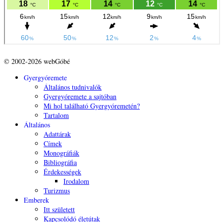
© 2002-2026 webGóbé
Gyergyóremete
Általános tudnivalók
Gyergyóremete a sajtóban
Mi hol található Gyergyóremetén?
Tartalom
Általános
Adattárak
Címek
Monográfiák
Bibliográfia
Érdekességek
Irodalom
Turizmus
Emberek
Itt született
Kapcsolódó életútak