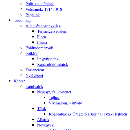
Politikai elítéltek
Veteránok, 1914-1918
Papjaink
Tudomány
Állat- és növényvilág
Természetvédelem
Flóra
Fauna
Földtudományok
Folklór
Itt gyűjtötték
Kapcsolódó adatok
Történelem
Nyelvészet
Képtár
Látnivalók
Néprajz, falutörténet
Tájház
Vízimalom, ványoló
Tájak
Kőgombák az Öregtető (Batrina) északi lejtőjén
Állatok
Növények