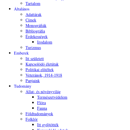
Tartalom
Általános
Adattárak
Címek
Monográfiák
Bibliográfia
Érdekességek
Irodalom
Turizmus
Emberek
Itt született
Kapcsolódó életútak
Politikai elítéltek
Veteránok, 1914-1918
Papjaink
Tudomány
Állat- és növényvilág
Természetvédelem
Flóra
Fauna
Földtudományok
Folklór
Itt gyűjtötték