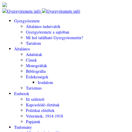
Gyergyóremete
Általános tudnivalók
Gyergyóremete a sajtóban
Mi hol található Gyergyóremetén?
Tartalom
Általános
Adattárak
Címek
Monográfiák
Bibliográfia
Érdekességek
Irodalom
Turizmus
Emberek
Itt született
Kapcsolódó életútak
Politikai elítéltek
Veteránok, 1914-1918
Papjaink
Tudomány