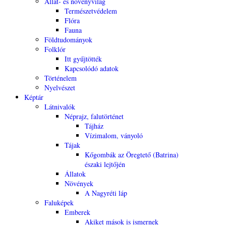
Állat- és növényvilág
Természetvédelem
Flóra
Fauna
Földtudományok
Folklór
Itt gyűjtötték
Kapcsolódó adatok
Történelem
Nyelvészet
Képtár
Látnivalók
Néprajz, falutörténet
Tájház
Vízimalom, ványoló
Tájak
Kőgombák az Öregtető (Batrina)
északi lejtőjén
Állatok
Növények
A Nagyréti láp
Faluképek
Emberek
Akiket mások is ismernek