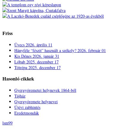
Friss
Üvecs
2026. április 11
Hányféle “fészit” használt a székely?
2026. február 01
Kis Dénes
2026. január 31
Lóbab
2025. december 17
Tótrépa
2025. december 17
Hasonló cikkek
Gyergyóremetei helynevek 1864-ből
Tájház
Gyergyóremete helynevei
Újévi zabhintés
Eredetmondák
lsm99