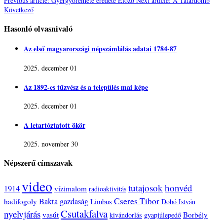
Previous article: Gyergyóremete eredete
Előző
Next article: A Tatárdomb
Következő
Hasonló olvasnivaló
Az első magyarországi népszámlálás adatai 1784-87
2025. december 01
Az 1892-es tűzvész és a település mai képe
2025. december 01
A letartóztatott ökör
2025. november 30
Népszerű címszavak
video
tutajosok
honvéd
1914
vízimalom
radioaktivitás
Cseres Tibor
Bakta
gazdaság
hadifogoly
Limbus
Dobó István
Csutakfalva
nyelvjárás
vasút
Borbély
kivándorlás
gyapjúlepedő