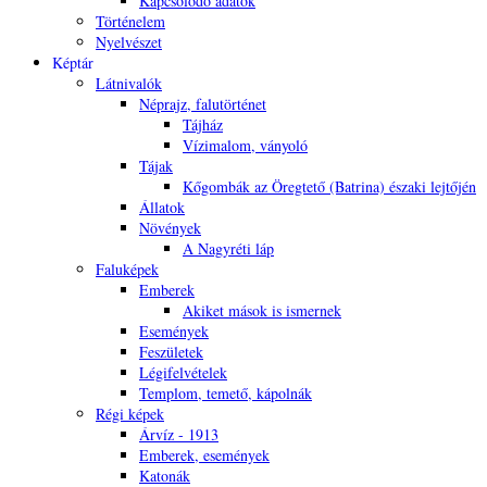
Kapcsolódó adatok
Történelem
Nyelvészet
Képtár
Látnivalók
Néprajz, falutörténet
Tájház
Vízimalom, ványoló
Tájak
Kőgombák az Öregtető (Batrina) északi lejtőjén
Állatok
Növények
A Nagyréti láp
Faluképek
Emberek
Akiket mások is ismernek
Események
Feszületek
Légifelvételek
Templom, temető, kápolnák
Régi képek
Árvíz - 1913
Emberek, események
Katonák