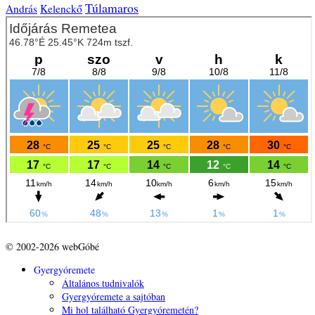
Túlamaros
András
Kelenckő
© 2002-2026 webGóbé
Gyergyóremete
Általános tudnivalók
Gyergyóremete a sajtóban
Mi hol található Gyergyóremetén?