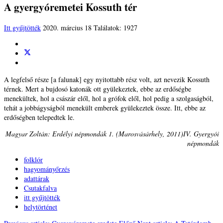
A gyergyóremetei Kossuth tér
Itt gyűjtötték
2020. március 18
Találatok: 1927
A legfelső része [a falunak] egy nyitottabb rész volt, azt nevezik Kossuth
térnek. Mert a bujdosó katonák ott gyülekeztek, ebbe az erdőségbe
menekültek, hol a császár elől, hol a grófok elől, hol pedig a szolgaságból,
tehát a jobbágyságból menekült emberek gyülekeztek össze. Itt, ebbe az
erdőségben telepedtek le.
Magyar Zoltán: Erdélyi népmondák 1. (Marosvásárhely, 2011)IV. Gyergyói
népmondák
folklór
hagyományőrzés
adattárak
Csutakfalva
itt gyűjtötték
helytörténet